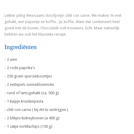
Lekker pittig Mexicaans stoofpotje: chili con carne. We maken ‘m met
gehakt, een pepertje en koffie. Ja, koffie. Want dat combineert heel
goed met de bonen. Chocolade ook trouwens. Echt. Maar natuurlijk
hebben we ook het klassieke recept.
Ingrediënten
- 2 uien
- 2 rode paprika's
- 250 gram sperzieboontjes
- 2 eetlepels zonnebloemolie
- rund of lamsgehakt (ca. 500 g)
- 1 kuipje kruidenpasta
- chili con carne ( bij AH te verkrijgen )
- 2 blikjes kidneybonen (a 400 g)
- 1 zakje tortillachips (150 g)