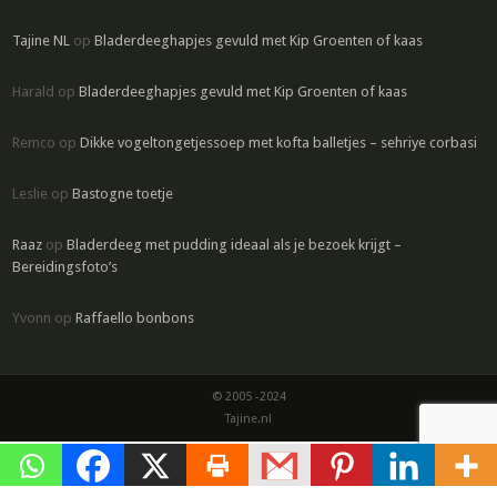
Tajine NL
op
Bladerdeeghapjes gevuld met Kip Groenten of kaas
Harald
op
Bladerdeeghapjes gevuld met Kip Groenten of kaas
Remco
op
Dikke vogeltongetjessoep met kofta balletjes – sehriye corbasi
Leslie
op
Bastogne toetje
Raaz
op
Bladerdeeg met pudding ideaal als je bezoek krijgt –
Bereidingsfoto’s
Yvonn
op
Raffaello bonbons
© 2005 -2024
Tajine.nl