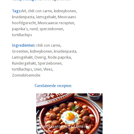
Tags:
AH
,
chili con carne
,
kidneybonen
,
kruidenpasta
,
lamsgehakt
,
Mexicaans
hoofdgerecht
,
Mexicaanse recepten
,
paprika's
,
rund
,
sperziebonen
,
tortillachips
Ingrediënten:
chili con carne
,
Groenten
,
kidneybonen
,
kruidenpasta
,
Lamsgehakt
,
Overig
,
Rode paprika
,
Rundergehakt
,
Sperziebonen
,
tortillachips
,
Uien
,
Vlees
,
Zonnebloemolie
Gerelateerde recepten:
Marokkaanse Kefta Tajine met
Eieren