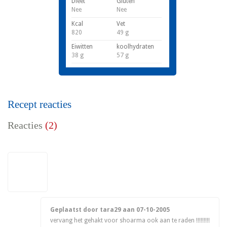
Dieet
Gluten
Nee
Nee
Kcal
Vet
820
49 g
Eiwitten
koolhydraten
38 g
57 g
Recept reacties
Reacties
(2)
Geplaatst door tara29 aan
07-10-2005
vervang het gehakt voor shoarma ook aan te raden !!!!!!!!!