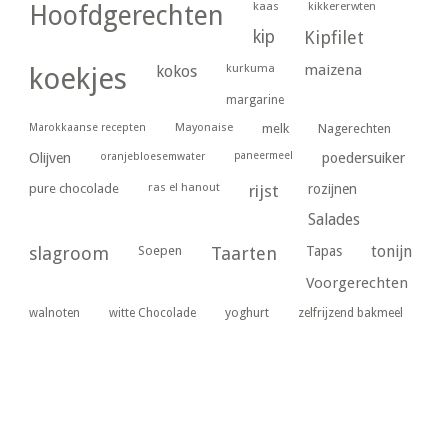
kaas
kikkererwten
Hoofdgerechten
kip
Kipfilet
kurkuma
maizena
koekjes
kokos
margarine
Marokkaanse recepten
Mayonaise
melk
Nagerechten
paneermeel
poedersuiker
Olijven
oranjebloesemwater
ras el hanout
pure chocolade
rijst
rozijnen
Salades
tonijn
slagroom
Soepen
Taarten
Tapas
Voorgerechten
yoghurt
walnoten
witte Chocolade
zelfrijzend bakmeel