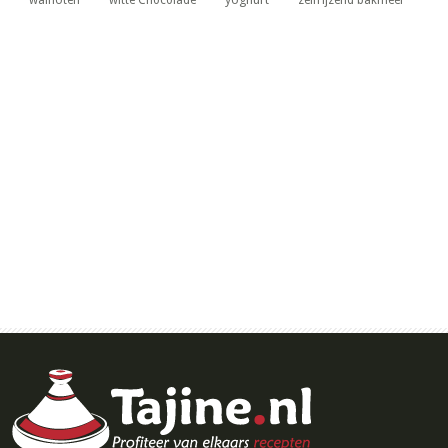
walnoten
witte Chocolade
zelfrijzend bakmeel