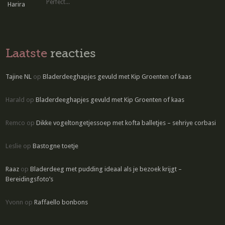
Perfect...
Laatste
reacties
Tajine NL
op
Bladerdeeghapjes gevuld met Kip Groenten of kaas
Harald
op
Bladerdeeghapjes gevuld met Kip Groenten of kaas
Remco
op
Dikke vogeltongetjessoep met kofta balletjes – sehriye corbasi
Leslie
op
Bastogne toetje
Raaz
op
Bladerdeeg met pudding ideaal als je bezoek krijgt –
Bereidingsfoto’s
Yvonn
op
Raffaello bonbons