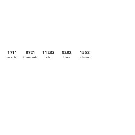
1
2
3
1711
9721
11233
9292
1558
Recepten
Comments
Leden
Likes
Followers