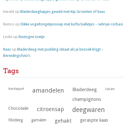
Harald
op
Bladerdeeghapjes gevuld met Kip Groenten of kaas
Remco
op
Dikke vogeltongetjessoep met kofta balletjes – sehriye corbasi
Leslie
op
Bastogne toetje
Raaz
op
Bladerdeeg met pudding ideaal als je bezoek krijgt –
Bereidingsfoto’s
Tags
Aardappel
amandelen
Bladerdeeg
cacao
champignons
Chocolade
citroensap
deegwaren
geraspte kaas
Filodeeg
garnalen
gehakt