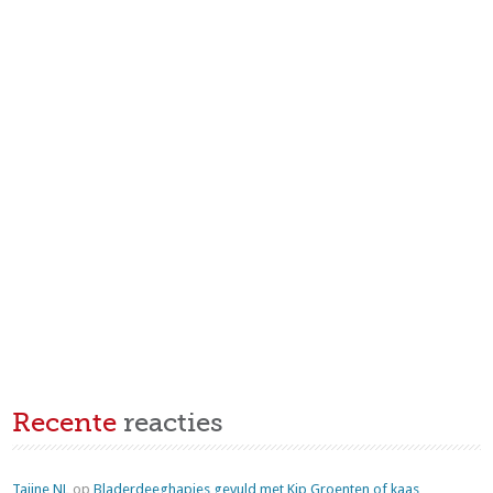
Recente
reacties
Tajine NL
op
Bladerdeeghapjes gevuld met Kip Groenten of kaas