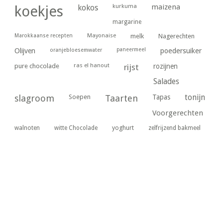
kurkuma
maizena
koekjes
kokos
margarine
Marokkaanse recepten
Mayonaise
melk
Nagerechten
paneermeel
poedersuiker
Olijven
oranjebloesemwater
ras el hanout
pure chocolade
rijst
rozijnen
Salades
tonijn
slagroom
Soepen
Taarten
Tapas
Voorgerechten
yoghurt
walnoten
witte Chocolade
zelfrijzend bakmeel