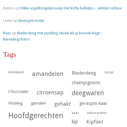
Remco
op
Dikke vogeltongetjessoep met kofta balletjes – sehriye corbasi
Leslie
op
Bastogne toetje
Raaz
op
Bladerdeeg met pudding ideaal als je bezoek krijgt –
Bereidingsfoto’s
Tags
Aardappel
amandelen
Bladerdeeg
cacao
champignons
Chocolade
citroensap
deegwaren
geraspte kaas
Filodeeg
garnalen
gehakt
kaas
kikkererwten
Hoofdgerechten
kip
Kipfilet