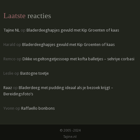
Laatste
reacties
Tajine NL
op
Bladerdeeghapjes gevuld met Kip Groenten of kaas
Harald
op
Bladerdeeghapjes gevuld met Kip Groenten of kaas
Remco
op
Dikke vogeltongetjessoep met kofta balletjes – sehriye corbasi
Leslie
op
Bastogne toetje
Raaz
op
Bladerdeeg met pudding ideaal als je bezoek krijgt –
Bereidingsfoto’s
Yvonn
op
Raffaello bonbons
© 2005 -2024
Tajine.nl