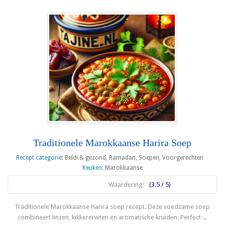
Traditionele Marokkaanse Harira Soep
Recept categorie:
Beldi & gezond
,
Ramadan
,
Soepen
,
Voorgerechten
Keuken:
Marokkaanse
Waardering:
(3.5 / 5)
Traditionele Marokkaanse Harira soep recept. Deze voedzame soep
combineert linzen, kikkererwten en aromatische kruiden. Perfect ...