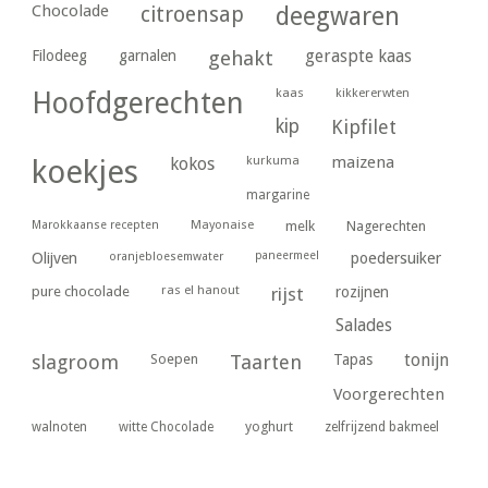
Chocolade
citroensap
deegwaren
geraspte kaas
Filodeeg
garnalen
gehakt
kaas
kikkererwten
Hoofdgerechten
kip
Kipfilet
kurkuma
maizena
koekjes
kokos
margarine
Marokkaanse recepten
Mayonaise
melk
Nagerechten
paneermeel
poedersuiker
Olijven
oranjebloesemwater
ras el hanout
pure chocolade
rijst
rozijnen
Salades
tonijn
slagroom
Soepen
Taarten
Tapas
Voorgerechten
yoghurt
walnoten
witte Chocolade
zelfrijzend bakmeel