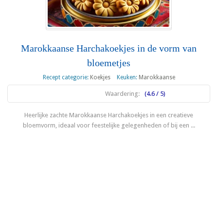
Marokkaanse Harchakoekjes in de vorm van
bloemetjes
Recept categorie:
Koekjes
Keuken:
Marokkaanse
Waardering:
(4.6 / 5)
Heerlijke zachte Marokkaanse Harchakoekjes in een creatieve
bloemvorm, ideaal voor feestelijke gelegenheden of bij een ...
Lees meer
1
2
3
4
Volgende »
Laatste »