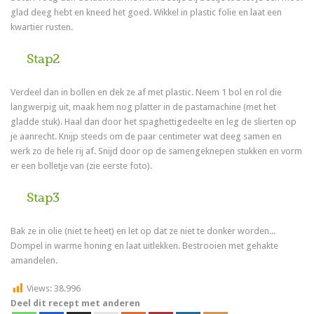
glad deeg hebt en kneed het goed. Wikkel in plastic folie en laat een
kwartier rusten.
Stap2
Verdeel dan in bollen en dek ze af met plastic. Neem 1 bol en rol die
langwerpig uit, maak hem nog platter in de pastamachine (met het
gladde stuk). Haal dan door het spaghettigedeelte en leg de slierten op
je aanrecht. Knijp steeds om de paar centimeter wat deeg samen en
werk zo de hele rij af. Snijd door op de samengeknepen stukken en vorm
er een bolletje van (zie eerste foto).
Stap3
Bak ze in olie (niet te heet) en let op dat ze niet te donker worden...
Dompel in warme honing en laat uitlekken. Bestrooien met gehakte
amandelen.
Views:
38.996
Deel dit recept met anderen