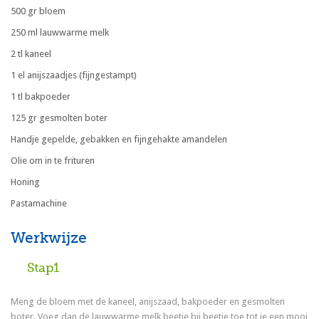
500 gr bloem
250 ml lauwwarme melk
2 tl kaneel
1 el anijszaadjes (fijngestampt)
1 tl bakpoeder
125 gr gesmolten boter
Handje gepelde, gebakken en fijngehakte amandelen
Olie om in te frituren
Honing
Pastamachine
Werkwijze
Stap1
Meng de bloem met de kaneel, anijszaad, bakpoeder en gesmolten
boter. Voeg dan de lauwwarme melk beetje bij beetje toe tot je een mooi