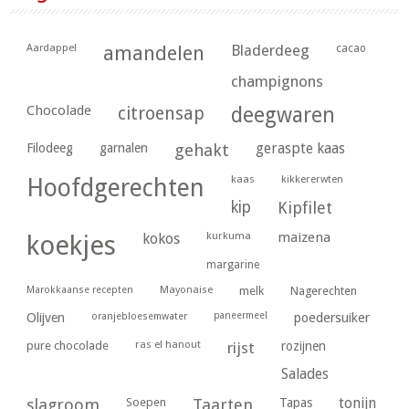
Aardappel
amandelen
Bladerdeeg
cacao
champignons
Chocolade
citroensap
deegwaren
geraspte kaas
Filodeeg
garnalen
gehakt
kaas
kikkererwten
Hoofdgerechten
kip
Kipfilet
kurkuma
maizena
koekjes
kokos
margarine
Marokkaanse recepten
Mayonaise
melk
Nagerechten
paneermeel
poedersuiker
Olijven
oranjebloesemwater
ras el hanout
pure chocolade
rijst
rozijnen
Salades
tonijn
slagroom
Soepen
Taarten
Tapas