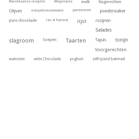
Marokkaanse recepten
Mayonaise
melk
Nagerechten
paneermeel
poedersuiker
Olijven
oranjebloesemwater
ras el hanout
pure chocolade
rijst
rozijnen
Salades
tonijn
slagroom
Soepen
Taarten
Tapas
Voorgerechten
yoghurt
walnoten
witte Chocolade
zelfrijzend bakmeel