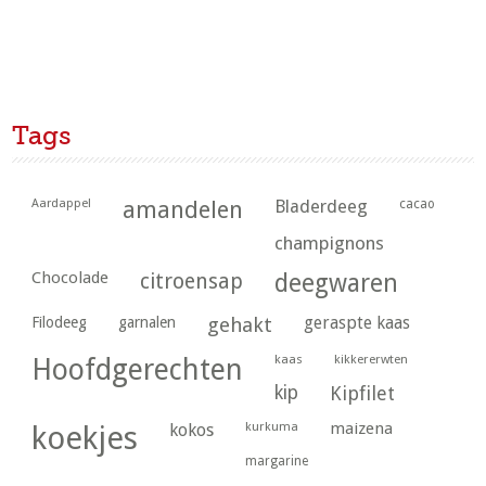
Tags
Aardappel
amandelen
Bladerdeeg
cacao
champignons
Chocolade
citroensap
deegwaren
geraspte kaas
Filodeeg
garnalen
gehakt
kaas
kikkererwten
Hoofdgerechten
kip
Kipfilet
kurkuma
maizena
koekjes
kokos
margarine