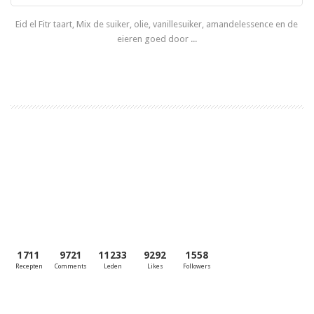
Eid el Fitr taart, Mix de suiker, olie, vanillesuiker, amandelessence en de
eieren goed door ...
Lees meer
1
2
3
4
1711
9721
11233
9292
1558
Recepten
Comments
Leden
Likes
Followers