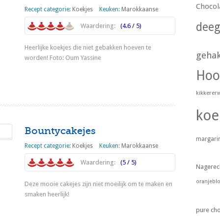
Chocol
Recept categorie:
Koekjes
Keuken:
Marokkaanse
dee
Waardering:
(4.6 / 5)
Heerlijke koekjes die niet gebakken hoeven te
geha
worden! Foto: Oum Yassine
Hoo
Lees meer
kikkerer
koe
Bountycakejes
margari
Recept categorie:
Koekjes
Keuken:
Marokkaanse
Waardering:
(5 / 5)
Nagerec
oranjebl
Deze mooie cakejes zijn niet moeilijk om te maken en
smaken heerlijk!
pure ch
Lees meer