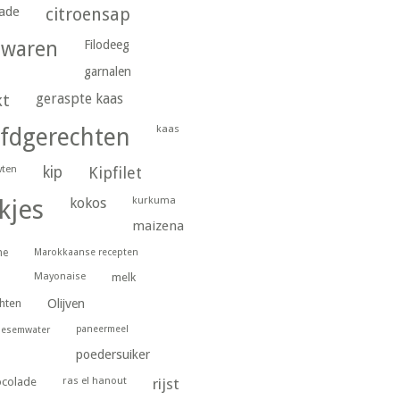
ade
citroensap
gwaren
Filodeeg
garnalen
geraspte kaas
kt
kaas
fdgerechten
wten
kip
Kipfilet
kurkuma
kjes
kokos
maizena
ne
Marokkaanse recepten
Mayonaise
melk
hten
Olijven
paneermeel
oesemwater
poedersuiker
ras el hanout
ocolade
rijst