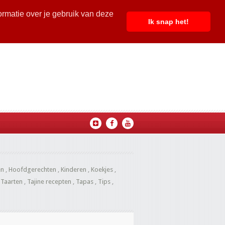
ormatie over je gebruik van deze
Ik snap het!
en
,
Hoofdgerechten
,
Kinderen
,
Koekjes
,
,
Taarten
,
Tajine recepten
,
Tapas
,
Tips
,