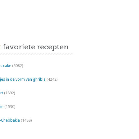
t
favoriete recepten
s cake
(5082)
es in de vorm van ghribia
(4242)
rt
(1892)
ne
(1530)
"-Chebbakia
(1488)