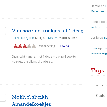
Lees meer
Harald
op
B
Groenten o
Remco
op
balletjes – 
Vier soorten koekjes uit 1 deeg
Leslie
op
Ba
Recept categorie:
Koekjes
Keuken:
Marokkaanse
Waardering:
(3.6 / 5)
Raaz
op
Bla
bezoek krij
Dit is echt handig, met 1 deeg maak je 4 soorten
koekjes, die allemaal anders ...
Tags
Lees meer
Aardappe
Blade
Mokh el sheikh –
Amandelkoekjes