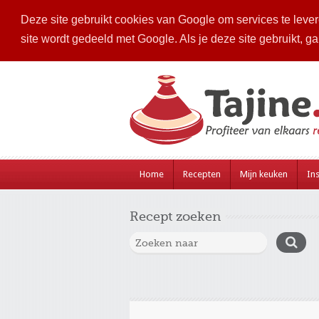
Deze site gebruikt cookies van Google om services te levere
site wordt gedeeld met Google. Als je deze site gebruikt, g
Home
Recepten
Mijn keuken
Ins
Recept zoeken