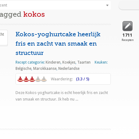
cent
Tagged
kokos
Kokos-yoghurtcake heerlijk
1711
Recepten
fris en zacht van smaak en
structuur
Recept categorie:
Kinderen
,
Koekjes
,
Taarten
Keuken:
Belgische
,
Marokkaanse
,
Nederlandse
Waardering:
(3.3 / 5)
Deze Kokos-yoghurtcake is echt heerlijk fris en zacht
van smaak en structuur. Ik heb nu ...
Lees meer