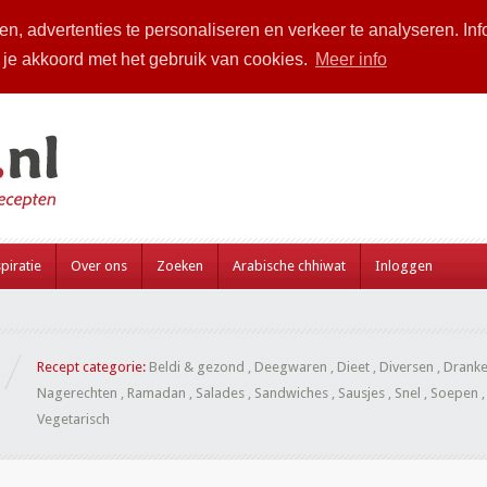
n, advertenties te personaliseren en verkeer te analyseren. Inf
a je akkoord met het gebruik van cookies.
Meer info
piratie
Over ons
Zoeken
Arabische chhiwat
Inloggen
Recept categorie:
Beldi & gezond
,
Deegwaren
,
Dieet
,
Diversen
,
Drank
Nagerechten
,
Ramadan
,
Salades
,
Sandwiches
,
Sausjes
,
Snel
,
Soepen
Vegetarisch