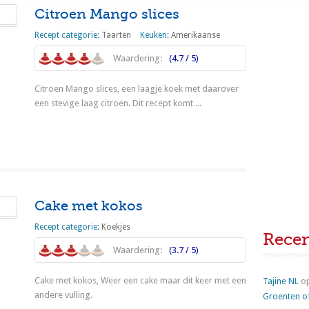
Citroen Mango slices
Recept categorie:
Taarten
Keuken:
Amerikaanse
Waardering:
(4.7 / 5)
Citroen Mango slices, een laagje koek met daarover
een stevige laag citroen. Dit recept komt ...
Lees meer
Cake met kokos
Recept categorie:
Koekjes
Rece
Waardering:
(3.7 / 5)
Cake met kokos, Weer een cake maar dit keer met een
Tajine NL
o
andere vulling.
Groenten o