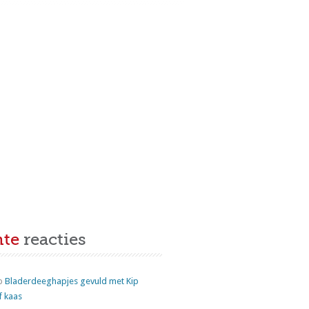
nte
reacties
p
Bladerdeeghapjes gevuld met Kip
f kaas