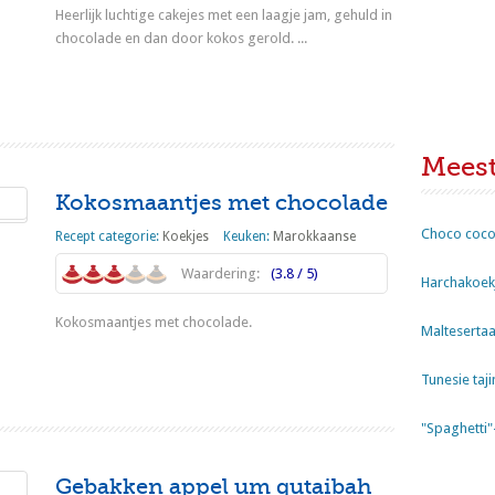
Heerlijk luchtige cakejes met een laagje jam, gehuld in
chocolade en dan door kokos gerold. ...
Lees meer
Mees
Kokosmaantjes met chocolade
Choco coco
Recept categorie:
Koekjes
Keuken:
Marokkaanse
Waardering:
(3.8 / 5)
Harchakoekj
Kokosmaantjes met chocolade.
Maltesertaa
Lees meer
Tunesie taji
"Spaghetti
Gebakken appel um qutaibah