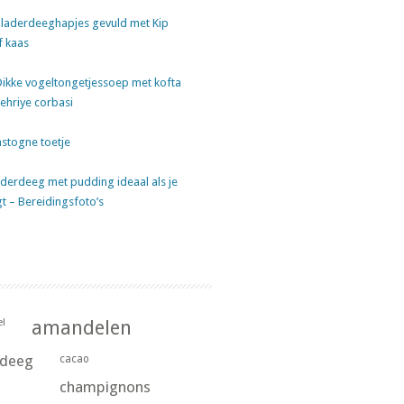
laderdeeghapjes gevuld met Kip
f kaas
Dikke vogeltongetjessoep met kofta
sehriye corbasi
stogne toetje
derdeeg met pudding ideaal als je
gt – Bereidingsfoto’s
l
amandelen
rdeeg
cacao
champignons