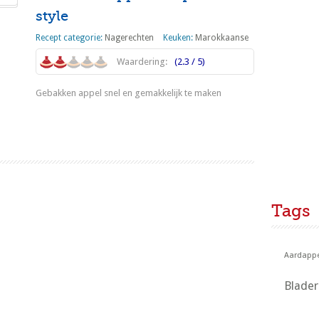
style
Recept categorie:
Nagerechten
Keuken:
Marokkaanse
Waardering:
(2.3 / 5)
Gebakken appel snel en gemakkelijk te maken
Lees meer
3
4
5
6
7
Tags
Aardappe
Blade