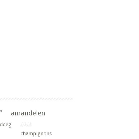
l
amandelen
rdeeg
cacao
champignons