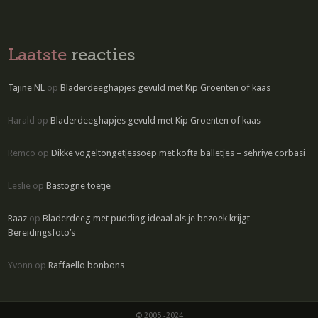
Laatste
reacties
Tajine NL
op
Bladerdeeghapjes gevuld met Kip Groenten of kaas
Harald
op
Bladerdeeghapjes gevuld met Kip Groenten of kaas
Remco
op
Dikke vogeltongetjessoep met kofta balletjes – sehriye corbasi
Leslie
op
Bastogne toetje
Raaz
op
Bladerdeeg met pudding ideaal als je bezoek krijgt –
Bereidingsfoto’s
Yvonn
op
Raffaello bonbons
© 2005 -2024