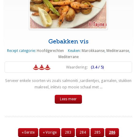
Gebakken vis
Recept categorie:
Hoofdgerechten
Keuken:
Marokkaanse
,
Mediteraanse
,
Mediterrane
Waardering:
(3.4 / 5)
Serveer enkele soorten vis zoals salmoniti ,sardientjes, garnalen, stukken
makreel, inktvis op mooie schaal met ...
Lees meer
« Eerste
« Vorige
283
284
285
286