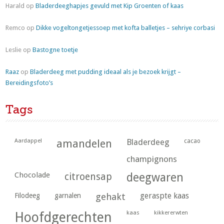
Harald
op
Bladerdeeghapjes gevuld met Kip Groenten of kaas
Remco
op
Dikke vogeltongetjessoep met kofta balletjes – sehriye corbasi
Leslie
op
Bastogne toetje
Raaz
op
Bladerdeeg met pudding ideaal als je bezoek krijgt –
Bereidingsfoto’s
Tags
Aardappel
amandelen
Bladerdeeg
cacao
champignons
Chocolade
citroensap
deegwaren
geraspte kaas
Filodeeg
garnalen
gehakt
kaas
kikkererwten
Hoofdgerechten