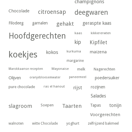
champignons
Chocolade
citroensap
deegwaren
geraspte kaas
Filodeeg
garnalen
gehakt
kaas
kikkererwten
Hoofdgerechten
kip
Kipfilet
kurkuma
maizena
koekjes
kokos
margarine
Marokkaanse recepten
Mayonaise
melk
Nagerechten
paneermeel
poedersuiker
Olijven
oranjebloesemwater
ras el hanout
pure chocolade
rijst
rozijnen
Salades
tonijn
slagroom
Soepen
Taarten
Tapas
Voorgerechten
yoghurt
walnoten
witte Chocolade
zelfrijzend bakmeel