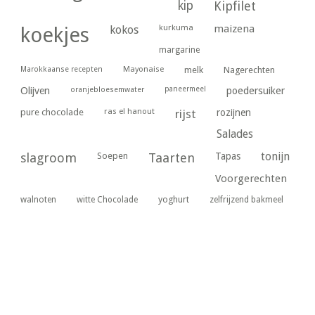
kip
Kipfilet
kurkuma
maizena
koekjes
kokos
margarine
Marokkaanse recepten
Mayonaise
melk
Nagerechten
paneermeel
poedersuiker
Olijven
oranjebloesemwater
ras el hanout
pure chocolade
rijst
rozijnen
Salades
tonijn
slagroom
Soepen
Taarten
Tapas
Voorgerechten
yoghurt
walnoten
witte Chocolade
zelfrijzend bakmeel