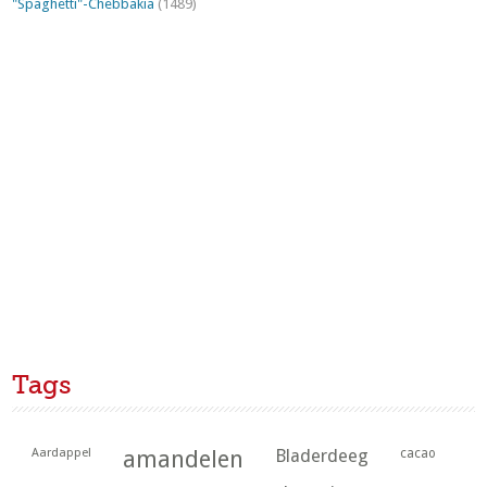
"Spaghetti"-Chebbakia
(1489)
Tags
Aardappel
amandelen
Bladerdeeg
cacao