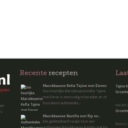
Recente
recepten
Laa
Marokkaanse Kefta Tajine met Eieren
Tajine 
Deze heerlijke Marokkaanse Kefta Tajine
Groente
met Eieren is eenvoudig te bereiden en zit
boordevol authentieke...
Harald
gen
Groente
rs
Marokkaanse Bastilla met Kip en...
Een gedetailleerd recept voor een
Remco
authentieke Marokkaanse Bastilla met Kip