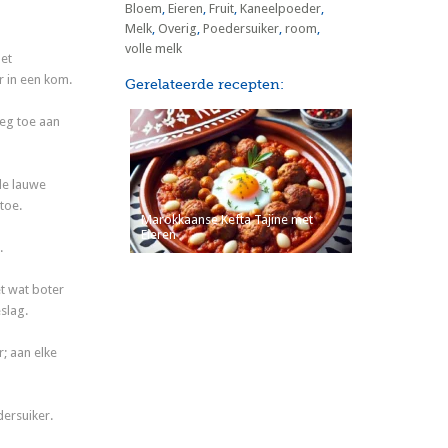
Bloem
,
Eieren
,
Fruit
,
Kaneelpoeder
,
Melk
,
Overig
,
Poedersuiker
,
room
,
volle melk
et
 in een kom.
Gerelateerde recepten:
oeg toe aan
de lauwe
toe.
Marokkaanse Kefta Tajine met
Eieren
.
t wat boter
slag.
; aan elke
ersuiker.