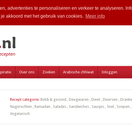
n, advertenties te personaliseren en verkeer te analyseren. Inf
a je akkoord met het gebruik van cookies.
Meer info
piratie
Over ons
Zoeken
Arabische chhiwat
Inloggen
Recept categorie:
Beldi & gezond
,
Deegwaren
,
Dieet
,
Diversen
,
Drank
Nagerechten
,
Ramadan
,
Salades
,
Sandwiches
,
Sausjes
,
Snel
,
Soepen
Vegetarisch