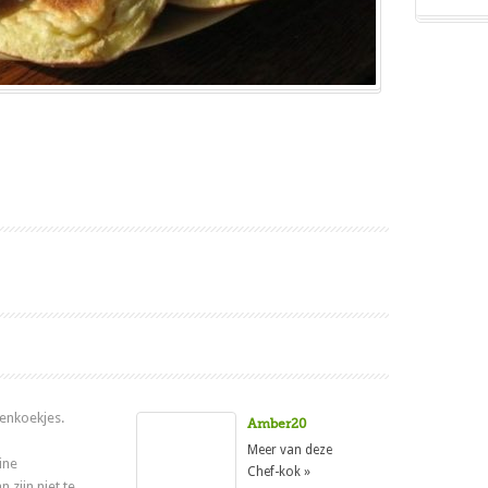
nenkoekjes.
Amber20
Meer van deze
ine
Chef-kok »
 zijn niet te