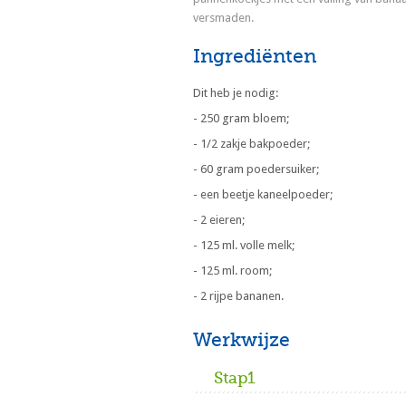
versmaden.
Ingrediënten
Dit heb je nodig:
- 250 gram bloem;
- 1/2 zakje bakpoeder;
- 60 gram poedersuiker;
- een beetje kaneelpoeder;
- 2 eieren;
- 125 ml. volle melk;
- 125 ml. room;
- 2 rijpe bananen.
Werkwijze
Stap1