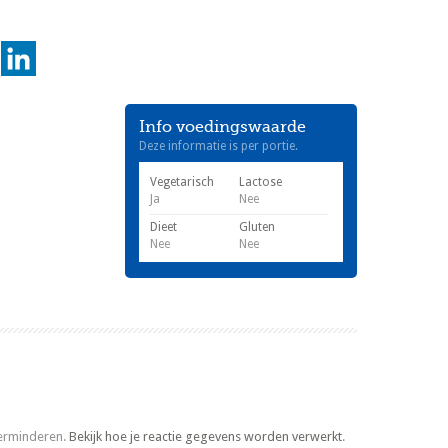
Info voedingswaarde
Deze informatie is per portie.
Vegetarisch
Lactose
Ja
Nee
Dieet
Gluten
Nee
Nee
verminderen.
Bekijk hoe je reactie gegevens worden verwerkt
.