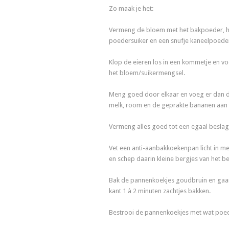
Zo maak je het:
Vermeng de bloem met het bakpoeder, h
poedersuiker en een snufje kaneelpoeder
Klop de eieren los in een kommetje en v
het bloem/suikermengsel.
Meng goed door elkaar en voeg er dan 
melk, room en de geprakte bananen aan 
Vermeng alles goed tot een egaal beslag
Vet een anti-aanbakkoekenpan licht in me
en schep daarin kleine bergjes van het be
Bak de pannenkoekjes goudbruin en gaar
kant 1 à 2 minuten zachtjes bakken.
Bestrooi de pannenkoekjes met wat poed