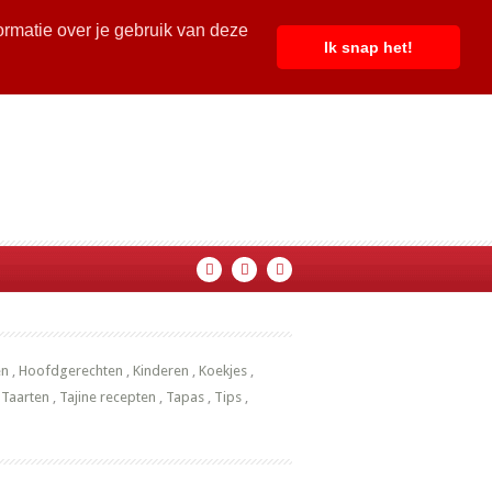
ormatie over je gebruik van deze
Ik snap het!
en
,
Hoofdgerechten
,
Kinderen
,
Koekjes
,
,
Taarten
,
Tajine recepten
,
Tapas
,
Tips
,