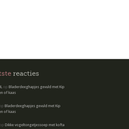
tste
reacties
NL
op
Bladerdeeghapjes gevuld met Kip
n of kaas
op
Bladerdeeghapjes gevuld met Kip
n of kaas
op
Dikke vogeltongetjessoep met kofta