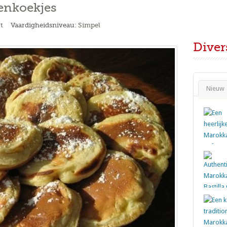
enkoekjes
t
Vaardigheidsniveau:
Simpel
Diver
Nieuw