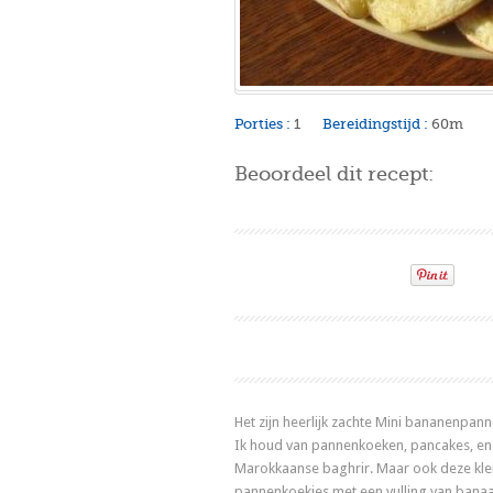
Porties :
1
Bereidingstijd :
60m
Beoordeel dit recept:
Het zijn heerlijk zachte Mini bananenpan
Ik houd van pannenkoeken, pancakes, en
Marokkaanse baghrir. Maar ook deze kle
pannenkoekjes met een vulling van banaan