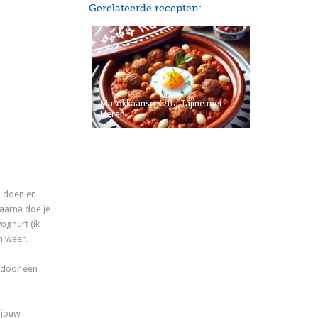
Gerelateerde recepten:
Marokkaanse Kefta Tajine met
Eieren
j doen en
Daarna doe je
yoghurt (ik
n weer.
 door een
 jouw