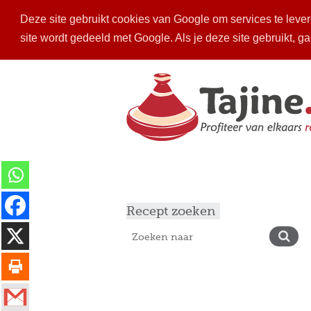
Deze site gebruikt cookies van Google om services te levere
site wordt gedeeld met Google. Als je deze site gebruikt, g
Home
Recepten
Mijn keuken
Ins
Recept zoeken