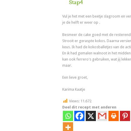
Stap4
Vul je het met een beetje slagroom en v
je de helft er weer op .
Besmeer de cake goed met de resterend
Strooit er geraspte kokos. Daarna versie
keus. Ik had de kokosballetjes van de act
En ik had gemalen walnoot in het midden
kan ook ferrero's gebruiken, wat jij lekke
maar.
Een lieve groet,
Karima Kaatje
Views:
11.672
Deel dit recept met anderen