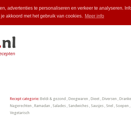
n, advertenties te personaliseren en verkeer te analyseren. Inf
a je akkoord met het gebruik van cookies.
Meer info
piratie
Over ons
Zoeken
Arabische chhiwat
Inloggen
Recept categorie:
Beldi & gezond
,
Deegwaren
,
Dieet
,
Diversen
,
Drank
Nagerechten
,
Ramadan
,
Salades
,
Sandwiches
,
Sausjes
,
Snel
,
Soepen
Vegetarisch