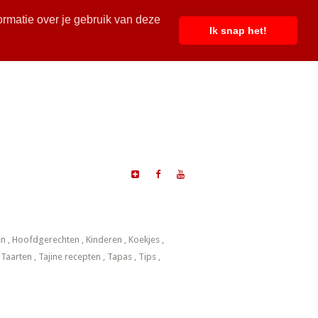
ormatie over je gebruik van deze
Ik snap het!
en
,
Hoofdgerechten
,
Kinderen
,
Koekjes
,
,
Taarten
,
Tajine recepten
,
Tapas
,
Tips
,