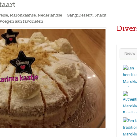
taart
else
,
Marokkaanse
,
Nederlandse
Gang:
Dessert
,
Snack
voegen aan favorieten
Diver
Nieuw