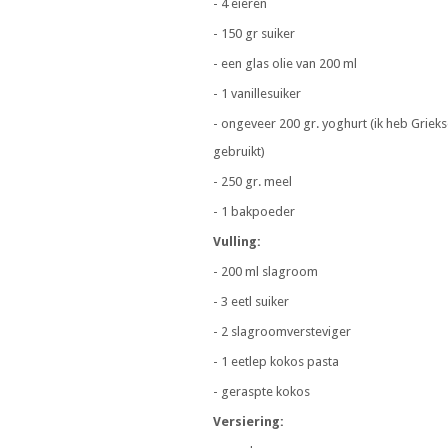
- 4 eieren
- 150 gr suiker
- een glas olie van 200 ml
- 1 vanillesuiker
- ongeveer 200 gr. yoghurt (ik heb Griek
gebruikt)
- 250 gr. meel
- 1 bakpoeder
Vulling:
- 200 ml slagroom
- 3 eetl suiker
- 2 slagroomversteviger
- 1 eetlep kokos pasta
- geraspte kokos
Versiering: