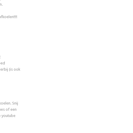
n.
fkoelen!!!!
2
oed
rbij (is ook
oelen. Snij
es of een
de youtube