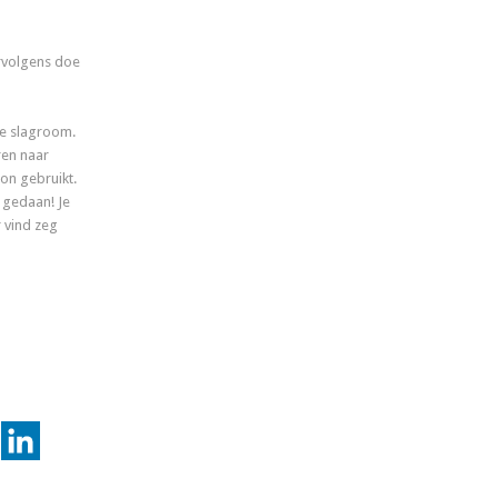
ervolgens doe
e slagroom.
ren naar
ion gebruikt.
 gedaan! Je
r vind zeg