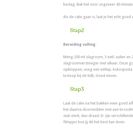
beslag. Bak het voor ongeveer 40 minute
Als de cake gaar is, laat je het echt goed a
Stap2
Bereiding vulling:
Meng 200 ml slagroom, 3 eetl. suiker en 
slagroomversteviger met elkaar. Deze g
opkloppen, voeg een eetlep. kokospasta e
te koop bij de lidl). Goed mixen.
Stap3
Laat de cake na het bakken even goed afk
het daarna doormidden met een broodm
stuk sterk, dun draad. Er zijn verschillen
filmpjes hoe jij dit het best kan doen.