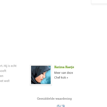
. Hij is echt
Karima Kaatje
hoeft
Meer van deze
nen
Chef-kok »
et wel!
Gemiddelde waardering
(5 / 5)