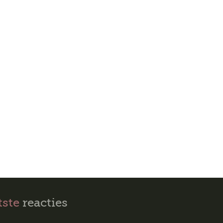
tste
reacties