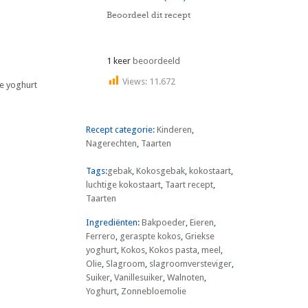
Beoordeel dit recept
1 keer
beoordeeld
Views:
11.672
se yoghurt
Recept categorie:
Kinderen
,
Nagerechten
,
Taarten
Tags:
gebak
,
Kokosgebak
,
kokostaart
,
luchtige kokostaart
,
Taart recept
,
Taarten
Ingrediënten:
Bakpoeder
,
Eieren
,
Ferrero
,
geraspte kokos
,
Griekse
yoghurt
,
Kokos
,
Kokos pasta
,
meel
,
Olie
,
Slagroom
,
slagroomversteviger
,
Suiker
,
Vanillesuiker
,
Walnoten
,
Yoghurt
,
Zonnebloemolie