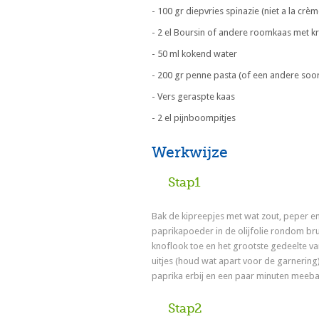
- 100 gr diepvries spinazie (niet a la crèm
- 2 el Boursin of andere roomkaas met k
- 50 ml kokend water
- 200 gr penne pasta (of een andere soor
- Vers geraspte kaas
- 2 el pijnboompitjes
Werkwijze
Stap1
Bak de kipreepjes met wat zout, peper en
paprikapoeder in de olijfolie rondom br
knoflook toe en het grootste gedeelte va
uitjes (houd wat apart voor de garnering
paprika erbij en een paar minuten meeba
Stap2