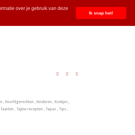
ormatie over je gebruik van deze
Ik snap het!
en
,
Hoofdgerechten
,
Kinderen
,
Koekjes
,
,
Taarten
,
Tajine recepten
,
Tapas
,
Tips
,