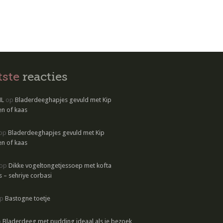
tste
reacties
NL
op
Bladerdeeghapjes gevuld met Kip
n of kaas
op
Bladerdeeghapjes gevuld met Kip
n of kaas
op
Dikke vogeltongetjessoep met kofta
s – sehriye corbasi
p
Bastogne toetje
p
Bladerdeeg met pudding ideaal als je bezoek