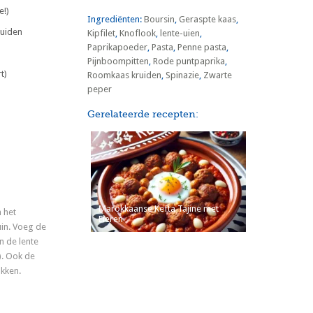
e!)
Ingrediënten:
Boursin
,
Geraspte kaas
,
ruiden
Kipfilet
,
Knoflook
,
lente-uien
,
Paprikapoeder
,
Pasta
,
Penne pasta
,
Pijnboompitten
,
Rode puntpaprika
,
t)
Roomkaas kruiden
,
Spinazie
,
Zwarte
peper
Gerelateerde recepten:
Marokkaanse Kefta Tajine met
 het
Eieren
uin. Voeg de
n de lente
). Ook de
kken.