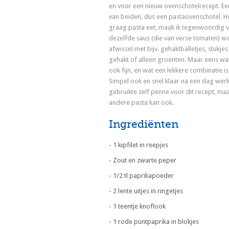
en voor een nieuw ovenschotelrecept. Ee
van beiden, dus een pastaovenschotel. H
graag pasta eet, maak ik tegenwoordig 
dezelfde saus (die van verse tomaten) wa
afwissel met bijv. gehaktballetjes, stukjes 
gehakt of alleen groenten. Maar eens wat
ook fijn, en wat een lekkere combinatie is
Simpel ook en snel klaar na een dag werk
gebruikte zelf penne voor dit recept, ma
andere pasta kan ook.
Ingrediënten
- 1 kipfilet in reepjes
- Zout en zwarte peper
- 1/2 tl paprikapoeder
- 2 lente uitjes in ringetjes
- 1 teentje knoflook
- 1 rode puntpaprika in blokjes