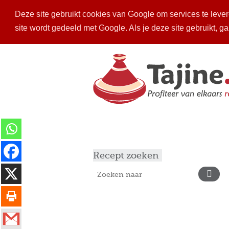
Deze site gebruikt cookies van Google om services te levere
site wordt gedeeld met Google. Als je deze site gebruikt, g
Home
Recepten
Mijn keuken
Ins
Recept zoeken