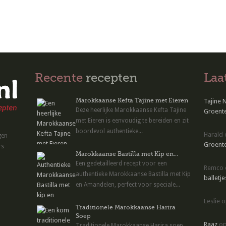
Recente
recepten
Laa
Marokkaanse Kefta Tajine met Eieren
Tajine 
Deze heerlijke Marokkaanse Kefta Tajine
Groente
met Eieren is eenvoudig te bereiden en zit
boordevol authentieke...
Harald
gen
Groente
rs
Marokkaanse Bastilla met Kip en...
Een gedetailleerd recept voor een
Remco
authentieke Marokkaanse Bastilla met Kip
balletje
en Amandelen, perfect voor speciale...
Leslie
o
Traditionele Marokkaanse Harira
Soep
Raaz
o
Traditionele Marokkaanse Harira soep