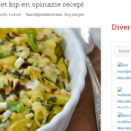
t kip en spinazie recept
echt
,
Lunch
Vaardigheidsniveau:
Erg simpel
Diver
Nieuw