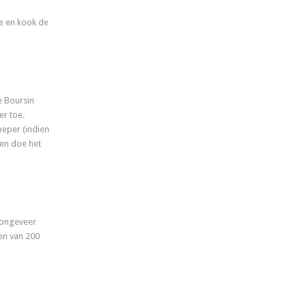
je en kook de
e Boursin
er toe.
eper (indien
en doe het
r ongeveer
en van 200