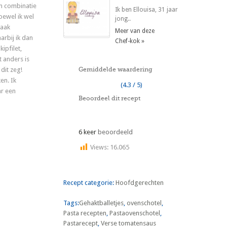
n combinatie
Ik ben Ellouisa, 31 jaar
oewel ik wel
jong..
vaak
Meer van deze
arbij ik dan
Chef-kok »
kipfilet,
 anders is
 dit zeg!
Gemiddelde waardering
en. Ik
(4.3 / 5)
ar een
Beoordeel dit recept
6 keer
beoordeeld
Views:
16.065
Recept categorie:
Hoofdgerechten
Tags:
Gehaktballetjes
,
ovenschotel
,
Pasta recepten
,
Pastaovenschotel
,
Pastarecept
,
Verse tomatensaus