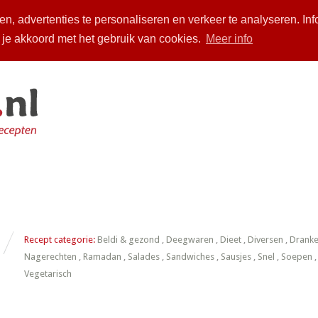
n, advertenties te personaliseren en verkeer te analyseren. Inf
a je akkoord met het gebruik van cookies.
Meer info
piratie
Over ons
Zoeken
Arabische chhiwat
Inloggen
Recept categorie:
Beldi & gezond
,
Deegwaren
,
Dieet
,
Diversen
,
Drank
Nagerechten
,
Ramadan
,
Salades
,
Sandwiches
,
Sausjes
,
Snel
,
Soepen
Vegetarisch