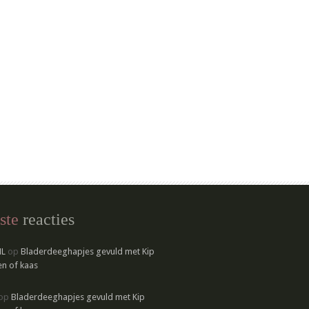
ste
reacties
NL
op
Bladerdeeghapjes gevuld met Kip
n of kaas
op
Bladerdeeghapjes gevuld met Kip