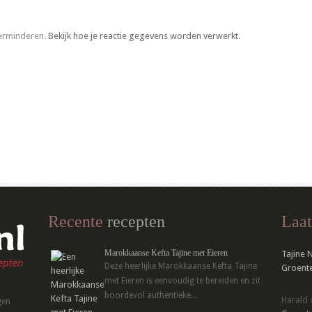
verminderen.
Bekijk hoe je reactie gegevens worden verwerkt
.
Recente
recepten
Laat
Marokkaanse Kefta Tajine met Eieren
Tajine 
Deze heerlijke Marokkaanse Kefta Tajine
Groente
met Eieren is eenvoudig te bereiden en zit
boordevol authentieke...
Harald
gen