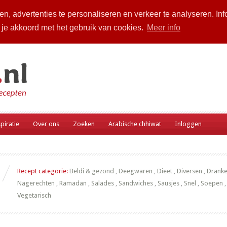
n, advertenties te personaliseren en verkeer te analyseren. Inf
a je akkoord met het gebruik van cookies.
Meer info
piratie
Over ons
Zoeken
Arabische chhiwat
Inloggen
Recept categorie:
Beldi & gezond
,
Deegwaren
,
Dieet
,
Diversen
,
Drank
Nagerechten
,
Ramadan
,
Salades
,
Sandwiches
,
Sausjes
,
Snel
,
Soepen
Vegetarisch