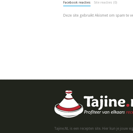
Facebook reacties
Site reacties (0)
Deze site gebruikt Akismet om spam te 
Tajine.NL is een recepten site. Hier kun je jouw ei