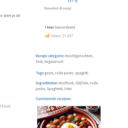
(5 / 5)
Beoordeel dit recept
e sterk je de
1 keer
beoordeeld
Views:
21.207
Recept categorie:
Hoofdgerechten
,
Snel
,
Vegetarisch
Tags:
gezin
,
rode pesto
,
spaghiti
Ingrediënten:
Knoflook
,
Olijfolie
,
rode
pesto
,
Spaghetti
,
Uien
Gerelateerde recepten:
et koud