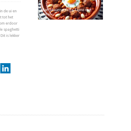
Marokkaanse Kefta Tajine met
in de ui en
Eieren
t tot het
oom erdoor
de spaghetti
it is lekker