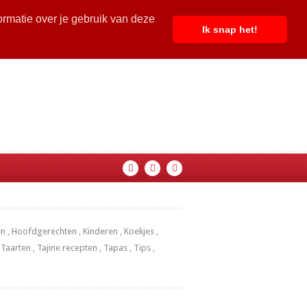
ormatie over je gebruik van deze
Ik snap het!
en
,
Hoofdgerechten
,
Kinderen
,
Koekjes
,
,
Taarten
,
Tajine recepten
,
Tapas
,
Tips
,