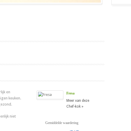
lijk en
Fresa
eigen keuken.
Meer van deze
 gezond.
Chef-kok »
nlijk niet
Gemiddelde waardering