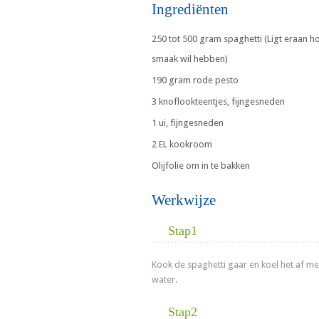
Ingrediënten
250 tot 500 gram spaghetti (Ligt eraan ho
smaak wil hebben)
190 gram rode pesto
3 knoflookteentjes, fijngesneden
1 ui, fijngesneden
2 EL kookroom
Olijfolie om in te bakken
Werkwijze
Stap1
Kook de spaghetti gaar en koel het af m
water.
Stap2