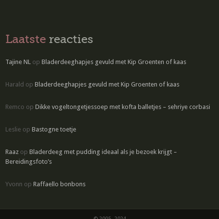
Laatste
reacties
Tajine NL
op
Bladerdeeghapjes gevuld met Kip Groenten of kaas
Harald
op
Bladerdeeghapjes gevuld met Kip Groenten of kaas
Remco
op
Dikke vogeltongetjessoep met kofta balletjes – sehriye corbasi
Leslie
op
Bastogne toetje
Raaz
op
Bladerdeeg met pudding ideaal als je bezoek krijgt –
Bereidingsfoto’s
Yvonn
op
Raffaello bonbons
© 2005 -2024