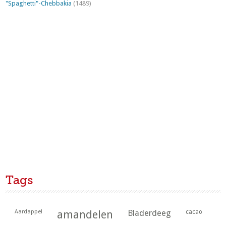
"Spaghetti"-Chebbakia
(1489)
Tags
Aardappel
amandelen
Bladerdeeg
cacao