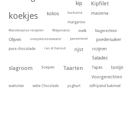
kip
Kipfilet
kurkuma
maizena
koekjes
kokos
margarine
Marokkaanse recepten
Mayonaise
melk
Nagerechten
paneermeel
poedersuiker
Olijven
oranjebloesemwater
ras el hanout
pure chocolade
rijst
rozijnen
Salades
tonijn
slagroom
Soepen
Taarten
Tapas
Voorgerechten
yoghurt
walnoten
witte Chocolade
zelfrijzend bakmeel