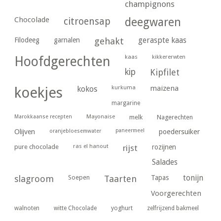
champignons
Chocolade
citroensap
deegwaren
geraspte kaas
Filodeeg
garnalen
gehakt
kaas
kikkererwten
Hoofdgerechten
kip
Kipfilet
kurkuma
maizena
koekjes
kokos
margarine
Marokkaanse recepten
Mayonaise
melk
Nagerechten
paneermeel
poedersuiker
Olijven
oranjebloesemwater
ras el hanout
pure chocolade
rijst
rozijnen
Salades
tonijn
slagroom
Soepen
Taarten
Tapas
Voorgerechten
yoghurt
walnoten
witte Chocolade
zelfrijzend bakmeel