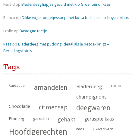
Harald
op
Bladerdeeghapjes gevuld met Kip Groenten of kaas
Remco
op
Dikke vogeltongetjessoep met kofta balletjes – sehriye corbasi
Leslie
op
Bastogne toetje
Raaz
op
Bladerdeeg met pudding ideaal als je bezoek krijgt –
Bereidingsfoto’s
Tags
Aardappel
amandelen
Bladerdeeg
cacao
champignons
Chocolade
citroensap
deegwaren
geraspte kaas
Filodeeg
garnalen
gehakt
kaas
kikkererwten
Hoofdgerechten