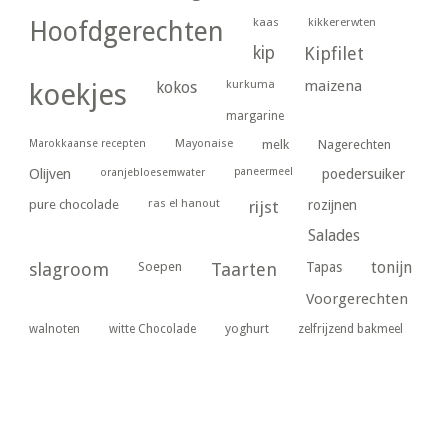
kaas
kikkererwten
Hoofdgerechten
kip
Kipfilet
kurkuma
maizena
koekjes
kokos
margarine
Marokkaanse recepten
Mayonaise
melk
Nagerechten
paneermeel
poedersuiker
Olijven
oranjebloesemwater
ras el hanout
pure chocolade
rijst
rozijnen
Salades
tonijn
slagroom
Soepen
Taarten
Tapas
Voorgerechten
yoghurt
walnoten
witte Chocolade
zelfrijzend bakmeel