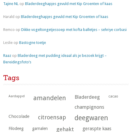
Tajine NL
op
Bladerdeeghapjes gevuld met Kip Groenten of kaas
Harald
op
Bladerdeeghapjes gevuld met Kip Groenten of kaas
Remco
op
Dikke vogeltongetjessoep met kofta balletjes – sehriye corbasi
Leslie
op
Bastogne toetje
Raaz
op
Bladerdeeg met pudding ideaal als je bezoek krijgt –
Bereidingsfoto’s
Tags
Aardappel
amandelen
Bladerdeeg
cacao
champignons
Chocolade
citroensap
deegwaren
geraspte kaas
Filodeeg
garnalen
gehakt