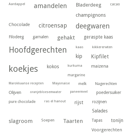
Aardappel
amandelen
Bladerdeeg
cacao
champignons
Chocolade
citroensap
deegwaren
geraspte kaas
Filodeeg
garnalen
gehakt
kaas
kikkererwten
Hoofdgerechten
kip
Kipfilet
kurkuma
maizena
koekjes
kokos
margarine
Marokkaanse recepten
Mayonaise
melk
Nagerechten
paneermeel
poedersuiker
Olijven
oranjebloesemwater
ras el hanout
pure chocolade
rijst
rozijnen
Salades
tonijn
slagroom
Soepen
Taarten
Tapas
Voorgerechten