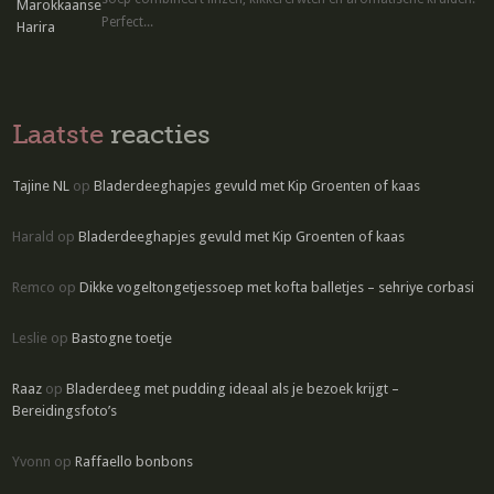
Perfect...
Laatste
reacties
Tajine NL
op
Bladerdeeghapjes gevuld met Kip Groenten of kaas
Harald
op
Bladerdeeghapjes gevuld met Kip Groenten of kaas
Remco
op
Dikke vogeltongetjessoep met kofta balletjes – sehriye corbasi
Leslie
op
Bastogne toetje
Raaz
op
Bladerdeeg met pudding ideaal als je bezoek krijgt –
Bereidingsfoto’s
Yvonn
op
Raffaello bonbons