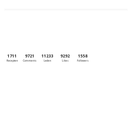
1711
9721
11233
9292
1558
Recepten
Comments
Leden
Likes
Followers