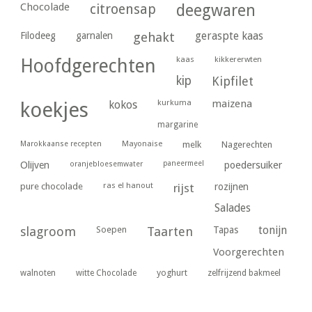
Chocolade
citroensap
deegwaren
geraspte kaas
Filodeeg
garnalen
gehakt
kaas
kikkererwten
Hoofdgerechten
kip
Kipfilet
kurkuma
maizena
koekjes
kokos
margarine
Marokkaanse recepten
Mayonaise
melk
Nagerechten
paneermeel
poedersuiker
Olijven
oranjebloesemwater
ras el hanout
pure chocolade
rijst
rozijnen
Salades
tonijn
slagroom
Soepen
Taarten
Tapas
Voorgerechten
yoghurt
walnoten
witte Chocolade
zelfrijzend bakmeel