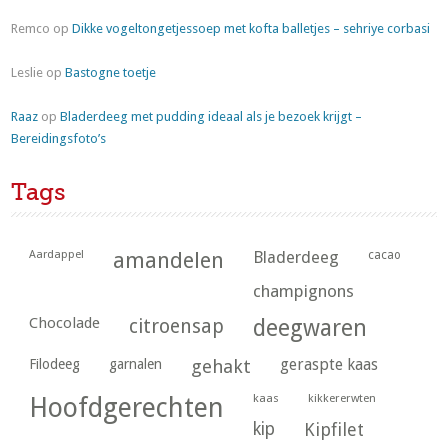
Remco
op
Dikke vogeltongetjessoep met kofta balletjes – sehriye corbasi
Leslie
op
Bastogne toetje
Raaz
op
Bladerdeeg met pudding ideaal als je bezoek krijgt –
Bereidingsfoto’s
Tags
Aardappel
amandelen
Bladerdeeg
cacao
champignons
Chocolade
citroensap
deegwaren
geraspte kaas
Filodeeg
garnalen
gehakt
kaas
kikkererwten
Hoofdgerechten
kip
Kipfilet