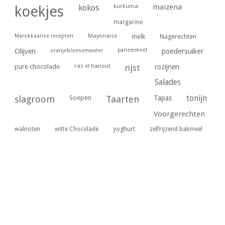
kurkuma
maizena
koekjes
kokos
margarine
Marokkaanse recepten
Mayonaise
melk
Nagerechten
paneermeel
poedersuiker
Olijven
oranjebloesemwater
ras el hanout
pure chocolade
rijst
rozijnen
Salades
tonijn
slagroom
Soepen
Taarten
Tapas
Voorgerechten
yoghurt
walnoten
witte Chocolade
zelfrijzend bakmeel