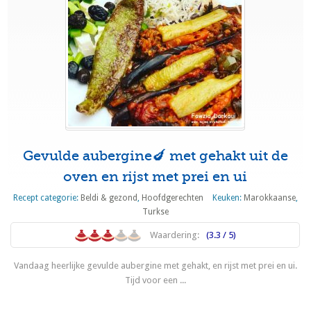
Gevulde aubergine🍆 met gehakt uit de
oven en rijst met prei en ui
Recept categorie:
Beldi & gezond
,
Hoofdgerechten
Keuken:
Marokkaanse
,
Turkse
Waardering:
(3.3 / 5)
Vandaag heerlijke gevulde aubergine met gehakt, en rijst met prei en ui.
Tijd voor een ...
Lees meer