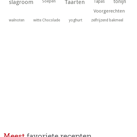
tonijn
slagroom
Soepen
Taarten
Tapas
Voorgerechten
yoghurt
walnoten
witte Chocolade
zelfrijzend bakmeel
Meest
favoriete recepten