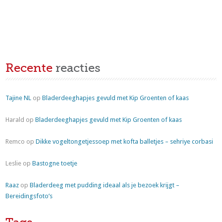
Recente
reacties
Tajine NL
op
Bladerdeeghapjes gevuld met Kip Groenten of kaas
Harald
op
Bladerdeeghapjes gevuld met Kip Groenten of kaas
Remco
op
Dikke vogeltongetjessoep met kofta balletjes – sehriye corbasi
Leslie
op
Bastogne toetje
Raaz
op
Bladerdeeg met pudding ideaal als je bezoek krijgt –
Bereidingsfoto’s