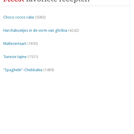
Choco cocos cake
(5083)
Harchakoekjes in de vorm van ghribia
(4242)
Maltesertaart
(1893)
Tunesie tajine
(1531)
"Spaghetti"-Chebbakia
(1489)