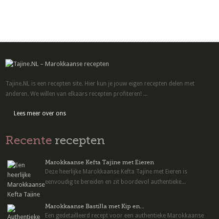
Tajine.NL is een recepten site. Hier kun je jouw eigen recepten delen met
anderen. We willen van elkaars recepten profiteren! ...
Lees meer over ons
Recente
recepten
Marokkaanse Kefta Tajine met Eieren
Deze heerlijke Marokkaanse Kefta Tajine met Eieren is
eenvoudig te bereiden en zit boordevol authentieke...
Marokkaanse Bastilla met Kip en...
Een gedetailleerd recept voor een authentieke Marokkaanse