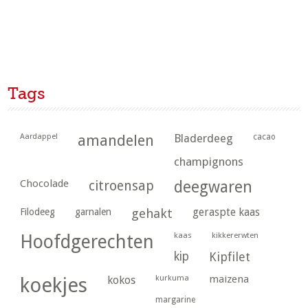
Tags
Aardappel
amandelen
Bladerdeeg
cacao
champignons
Chocolade
citroensap
deegwaren
geraspte kaas
Filodeeg
garnalen
gehakt
kaas
kikkererwten
Hoofdgerechten
kip
Kipfilet
kurkuma
maizena
koekjes
kokos
margarine