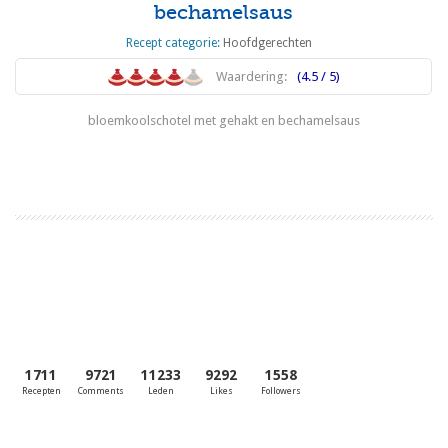
bechamelsaus
Recept categorie:
Hoofdgerechten
Waardering:
(4.5 / 5)
bloemkoolschotel met gehakt en bechamelsaus
Lees meer
1711
9721
11233
9292
1558
Recepten
Comments
Leden
Likes
Followers