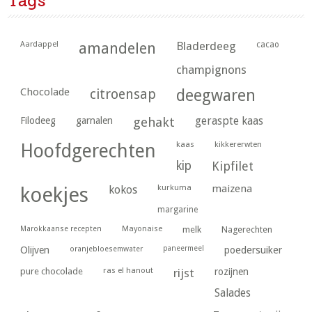
Tags
Aardappel
amandelen
Bladerdeeg
cacao
champignons
Chocolade
citroensap
deegwaren
geraspte kaas
Filodeeg
garnalen
gehakt
kaas
kikkererwten
Hoofdgerechten
kip
Kipfilet
kurkuma
maizena
koekjes
kokos
margarine
Marokkaanse recepten
Mayonaise
melk
Nagerechten
paneermeel
poedersuiker
Olijven
oranjebloesemwater
ras el hanout
pure chocolade
rijst
rozijnen
Salades