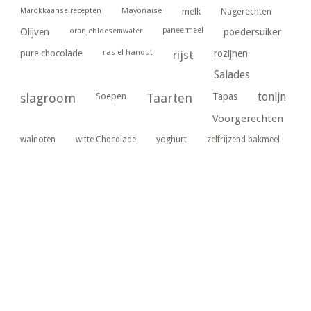
Marokkaanse recepten
Mayonaise
melk
Nagerechten
paneermeel
poedersuiker
Olijven
oranjebloesemwater
ras el hanout
pure chocolade
rijst
rozijnen
Salades
tonijn
slagroom
Soepen
Taarten
Tapas
Voorgerechten
yoghurt
walnoten
witte Chocolade
zelfrijzend bakmeel