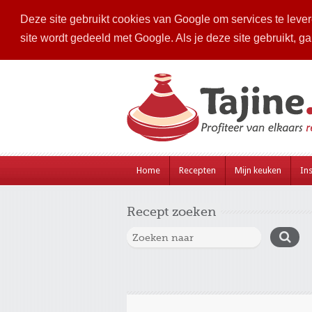
Deze site gebruikt cookies van Google om services te levere
site wordt gedeeld met Google. Als je deze site gebruikt, g
Home
Recepten
Mijn keuken
Ins
Recept zoeken