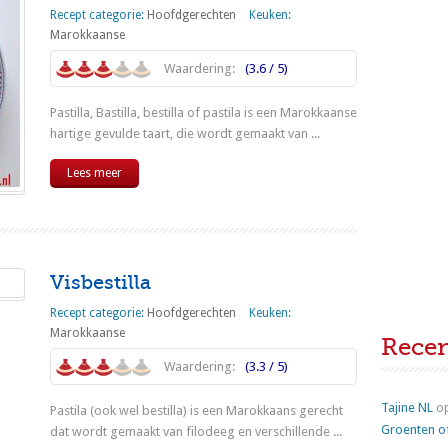
Recept categorie:
Hoofdgerechten
Keuken:
Marokkaanse
Waardering:
(3.6 / 5)
Pastilla, Bastilla, bestilla of pastila is een Marokkaanse
hartige gevulde taart, die wordt gemaakt van ...
Lees meer
Visbestilla
Recept categorie:
Hoofdgerechten
Keuken:
Marokkaanse
Rece
Waardering:
(3.3 / 5)
Tajine NL
o
Pastila (ook wel bestilla) is een Marokkaans gerecht
Groenten o
dat wordt gemaakt van filodeeg en verschillende ...