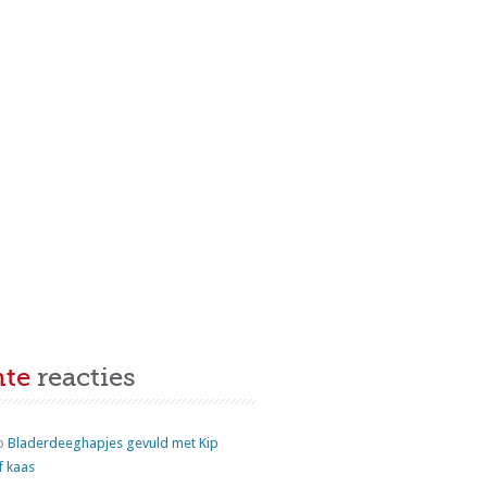
nte
reacties
p
Bladerdeeghapjes gevuld met Kip
f kaas