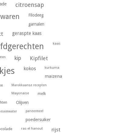
ade
citroensap
gwaren
Filodeeg
garnalen
geraspte kaas
kt
kaas
fdgerechten
wten
kip
Kipfilet
kurkuma
kjes
kokos
maizena
ne
Marokkaanse recepten
Mayonaise
melk
hten
Olijven
paneermeel
oesemwater
poedersuiker
ras el hanout
ocolade
rijst