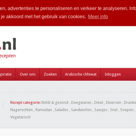
n, advertenties te personaliseren en verkeer te analyseren. Inf
a je akkoord met het gebruik van cookies.
Meer info
piratie
Over ons
Zoeken
Arabische chhiwat
Inloggen
Recept categorie:
Beldi & gezond
,
Deegwaren
,
Dieet
,
Diversen
,
Drank
Nagerechten
,
Ramadan
,
Salades
,
Sandwiches
,
Sausjes
,
Snel
,
Soepen
Vegetarisch