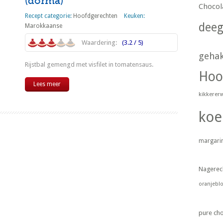
(dorma)
Chocol
Recept categorie:
Hoofdgerechten
Keuken:
dee
Marokkaanse
Waardering:
(3.2 / 5)
geha
Rijstbal gemengd met visfilet in tomatensaus.
Hoo
Lees meer
kikkerer
koe
margari
Nagerec
oranjebl
pure ch