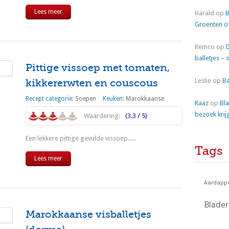
Lees meer
Harald
op
B
Groenten o
Remco
op
balletjes – 
Pittige vissoep met tomaten,
Leslie
op
Ba
kikkererwten en couscous
Recept categorie:
Soepen
Keuken:
Marokkaanse
Raaz
op
Bla
bezoek krij
Waardering:
(3.3 / 5)
Een lekkere pittige gevulde vissoep.....
Tags
Lees meer
Aardappe
Blade
Marokkaanse visballetjes