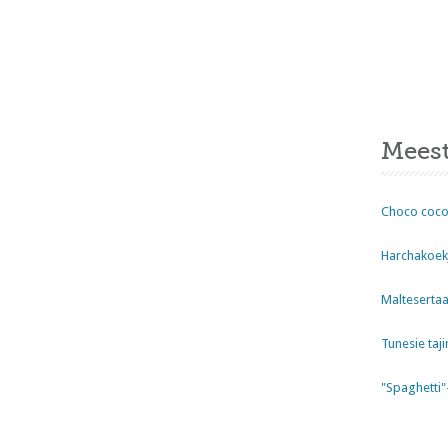
Meest
Choco coco
Harchakoekj
Maltesertaa
Tunesie taji
"Spaghetti