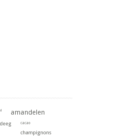
l
amandelen
rdeeg
cacao
champignons