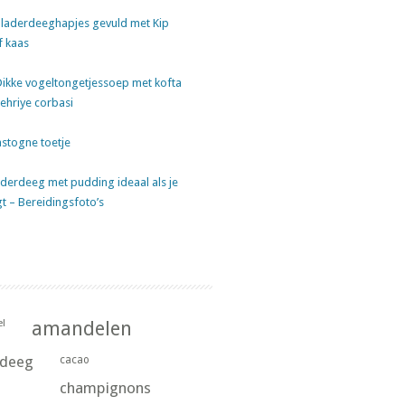
laderdeeghapjes gevuld met Kip
f kaas
Dikke vogeltongetjessoep met kofta
sehriye corbasi
stogne toetje
derdeeg met pudding ideaal als je
gt – Bereidingsfoto’s
l
amandelen
rdeeg
cacao
champignons