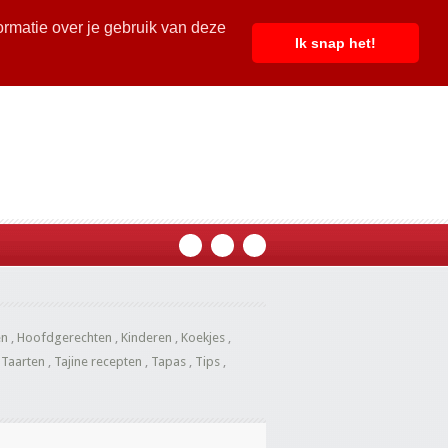
ormatie over je gebruik van deze
Ik snap het!
en
,
Hoofdgerechten
,
Kinderen
,
Koekjes
,
,
Taarten
,
Tajine recepten
,
Tapas
,
Tips
,