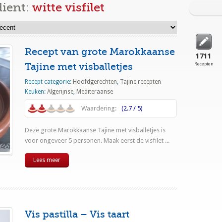
dient:
witte visfilet
Recept van grote Marokkaanse
1711
Tajine met visballetjes
Recepten
Recept categorie:
Hoofdgerechten
,
Tajine recepten
Keuken:
Algerijnse
,
Mediteraanse
Waardering:
(2.7 / 5)
Deze grote Marokkaanse Tajine met visballetjes is
voor ongeveer 5 personen. Maak eerst de visfilet ...
Lees meer
Vis pastilla – Vis taart