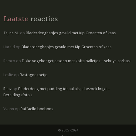
Laatste
reacties
Tajine NL
op
Bladerdeeghapjes gevuld met Kip Groenten of kaas
Harald
op
Bladerdeeghapjes gevuld met Kip Groenten of kaas
Remco
op
Dikke vogeltongetjessoep met kofta balletjes – sehriye corbasi
Leslie
op
Bastogne toetje
Raaz
op
Bladerdeeg met pudding ideaal als je bezoek krijgt –
Bereidingsfoto’s
Yvonn
op
Raffaello bonbons
© 2005 -2024