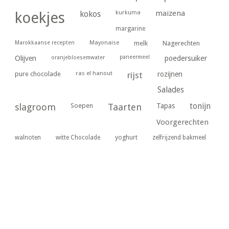
kurkuma
maizena
koekjes
kokos
margarine
Marokkaanse recepten
Mayonaise
melk
Nagerechten
paneermeel
poedersuiker
Olijven
oranjebloesemwater
ras el hanout
pure chocolade
rijst
rozijnen
Salades
tonijn
slagroom
Soepen
Taarten
Tapas
Voorgerechten
yoghurt
walnoten
witte Chocolade
zelfrijzend bakmeel