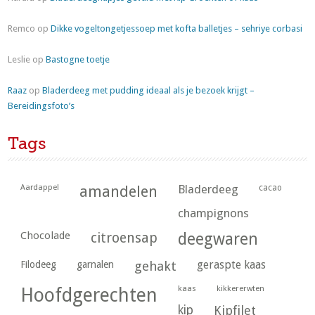
Remco
op
Dikke vogeltongetjessoep met kofta balletjes – sehriye corbasi
Leslie
op
Bastogne toetje
Raaz
op
Bladerdeeg met pudding ideaal als je bezoek krijgt –
Bereidingsfoto’s
Tags
Aardappel
amandelen
Bladerdeeg
cacao
champignons
Chocolade
citroensap
deegwaren
geraspte kaas
Filodeeg
garnalen
gehakt
kaas
kikkererwten
Hoofdgerechten
kip
Kipfilet