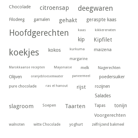
Chocolade
citroensap
deegwaren
geraspte kaas
Filodeeg
garnalen
gehakt
kaas
kikkererwten
Hoofdgerechten
kip
Kipfilet
kurkuma
maizena
koekjes
kokos
margarine
Marokkaanse recepten
Mayonaise
melk
Nagerechten
paneermeel
poedersuiker
Olijven
oranjebloesemwater
ras el hanout
pure chocolade
rijst
rozijnen
Salades
tonijn
slagroom
Soepen
Taarten
Tapas
Voorgerechten
yoghurt
walnoten
witte Chocolade
zelfrijzend bakmeel