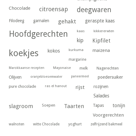
Chocolade
citroensap
deegwaren
geraspte kaas
Filodeeg
garnalen
gehakt
kaas
kikkererwten
Hoofdgerechten
kip
Kipfilet
kurkuma
maizena
koekjes
kokos
margarine
Marokkaanse recepten
Mayonaise
melk
Nagerechten
paneermeel
poedersuiker
Olijven
oranjebloesemwater
ras el hanout
pure chocolade
rijst
rozijnen
Salades
tonijn
slagroom
Soepen
Taarten
Tapas
Voorgerechten
yoghurt
walnoten
witte Chocolade
zelfrijzend bakmeel