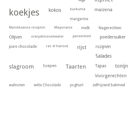
kurkuma
maizena
koekjes
kokos
margarine
Marokkaanse recepten
Mayonaise
melk
Nagerechten
paneermeel
poedersuiker
Olijven
oranjebloesemwater
ras el hanout
pure chocolade
rijst
rozijnen
Salades
tonijn
slagroom
Soepen
Taarten
Tapas
Voorgerechten
yoghurt
walnoten
witte Chocolade
zelfrijzend bakmeel