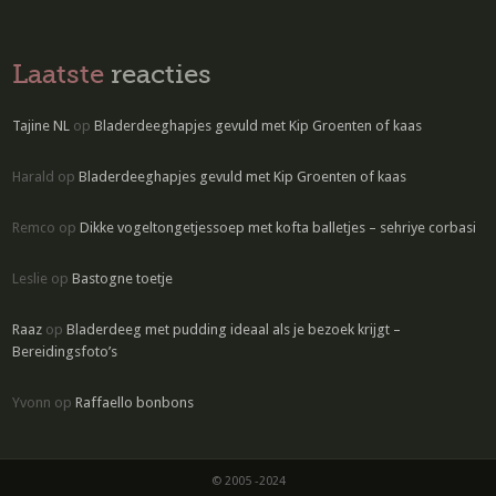
Laatste
reacties
Tajine NL
op
Bladerdeeghapjes gevuld met Kip Groenten of kaas
Harald
op
Bladerdeeghapjes gevuld met Kip Groenten of kaas
Remco
op
Dikke vogeltongetjessoep met kofta balletjes – sehriye corbasi
Leslie
op
Bastogne toetje
Raaz
op
Bladerdeeg met pudding ideaal als je bezoek krijgt –
Bereidingsfoto’s
Yvonn
op
Raffaello bonbons
© 2005 -2024