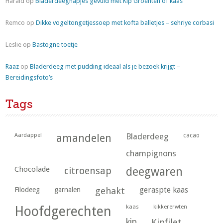
Harald
op
Bladerdeeghapjes gevuld met Kip Groenten of kaas
Remco
op
Dikke vogeltongetjessoep met kofta balletjes – sehriye corbasi
Leslie
op
Bastogne toetje
Raaz
op
Bladerdeeg met pudding ideaal als je bezoek krijgt –
Bereidingsfoto’s
Tags
Aardappel
amandelen
Bladerdeeg
cacao
champignons
Chocolade
citroensap
deegwaren
geraspte kaas
Filodeeg
garnalen
gehakt
kaas
kikkererwten
Hoofdgerechten
kip
Kipfilet