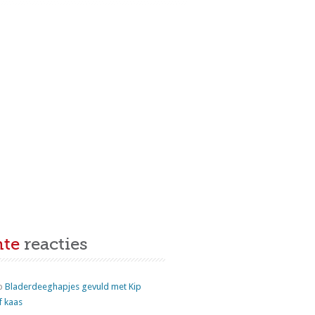
nte
reacties
p
Bladerdeeghapjes gevuld met Kip
f kaas