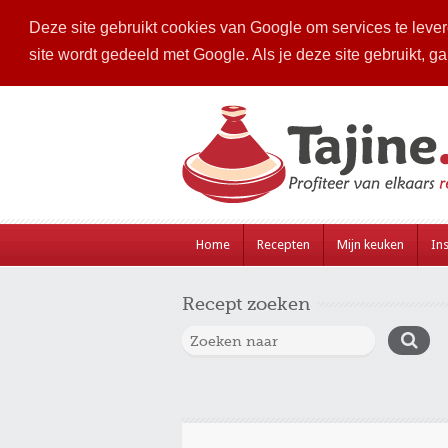
Deze site gebruikt cookies van Google om services te levere
site wordt gedeeld met Google. Als je deze site gebruikt, g
Home
Recepten
Mijn keuken
Ins
Recept zoeken