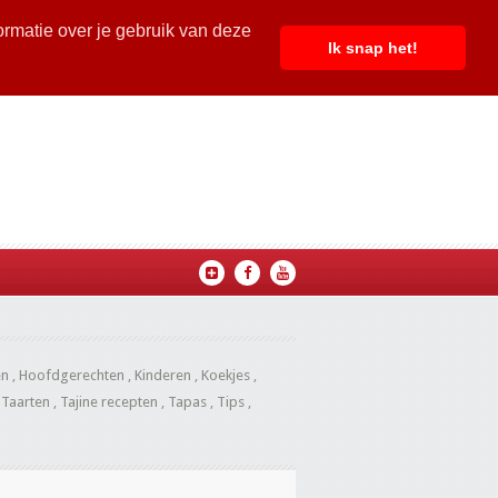
ormatie over je gebruik van deze
Ik snap het!
en
,
Hoofdgerechten
,
Kinderen
,
Koekjes
,
,
Taarten
,
Tajine recepten
,
Tapas
,
Tips
,