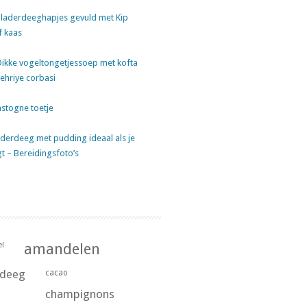
laderdeeghapjes gevuld met Kip
f kaas
Dikke vogeltongetjessoep met kofta
sehriye corbasi
stogne toetje
derdeeg met pudding ideaal als je
gt – Bereidingsfoto’s
l
amandelen
rdeeg
cacao
champignons