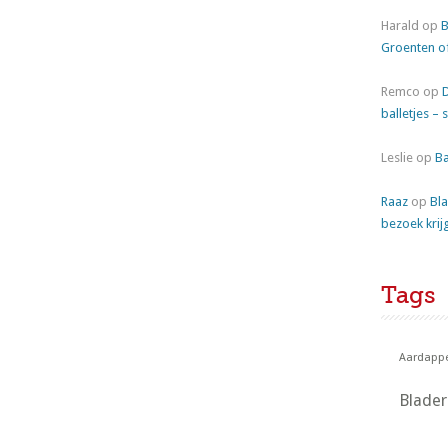
Harald
op
B
Groenten o
Remco
op
balletjes – 
Leslie
op
Ba
Raaz
op
Bla
bezoek krij
Tags
Aardappe
Blade