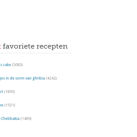
t
favoriete recepten
s cake
(5083)
es in de vorm van ghribia
(4242)
rt
(1893)
ne
(1531)
"-Chebbakia
(1489)