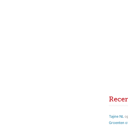
Rece
Tajine NL
o
Groenten o