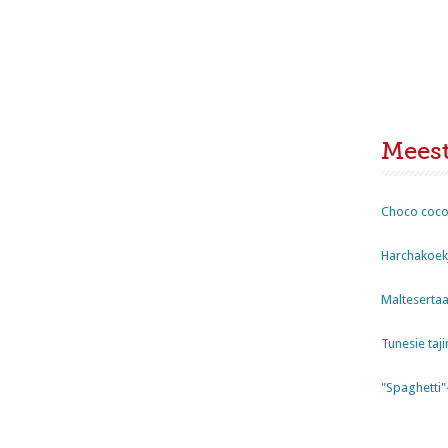
Mees
Choco coco
Harchakoekj
Maltesertaa
Tunesie taji
"Spaghetti