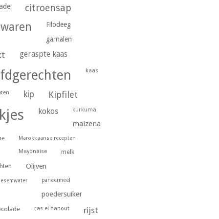
ade
citroensap
gwaren
Filodeeg
garnalen
geraspte kaas
kt
kaas
fdgerechten
wten
kip
Kipfilet
kurkuma
kjes
kokos
maizena
ne
Marokkaanse recepten
Mayonaise
melk
hten
Olijven
paneermeel
oesemwater
poedersuiker
ras el hanout
ocolade
rijst