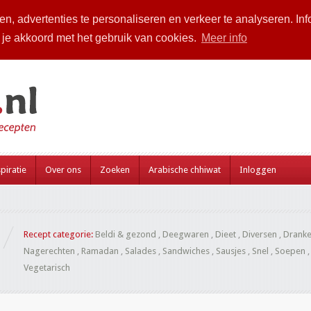
n, advertenties te personaliseren en verkeer te analyseren. Inf
a je akkoord met het gebruik van cookies.
Meer info
piratie
Over ons
Zoeken
Arabische chhiwat
Inloggen
Recept categorie:
Beldi & gezond
,
Deegwaren
,
Dieet
,
Diversen
,
Drank
Nagerechten
,
Ramadan
,
Salades
,
Sandwiches
,
Sausjes
,
Snel
,
Soepen
Vegetarisch