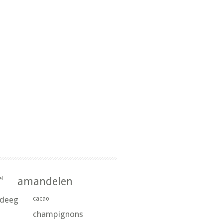
l
amandelen
rdeeg
cacao
champignons