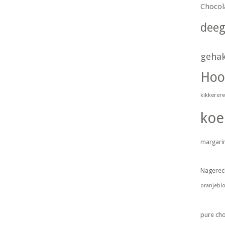
Chocol
dee
geha
Hoo
kikkerer
koe
margari
Nagerec
oranjebl
pure ch