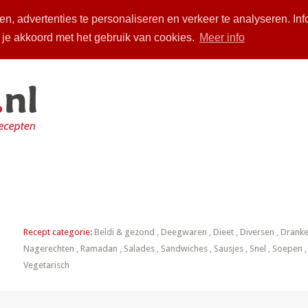
n, advertenties te personaliseren en verkeer te analyseren. Inf
a je akkoord met het gebruik van cookies.
Meer info
piratie
Over ons
Zoeken
Arabische chhiwat
Inloggen
Recept categorie:
Beldi & gezond
,
Deegwaren
,
Dieet
,
Diversen
,
Drank
Nagerechten
,
Ramadan
,
Salades
,
Sandwiches
,
Sausjes
,
Snel
,
Soepen
Vegetarisch