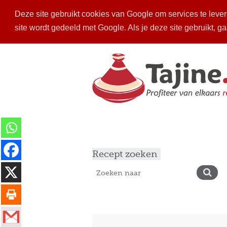
Deze site gebruikt cookies van Google om services te levere
site wordt gedeeld met Google. Als je deze site gebruikt, g
Home
Recepten
Mijn keuken
Ins
Recept zoeken