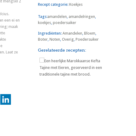
et mengsel 2
Recept categorie:
Koekjes
cius.
Tags:
amandelen
,
amandelringen
,
an een ei en
koekjes
,
poedersuiker
ring; maak
ette
Ingrediënten:
Amandelen
,
Bloem
,
akte
Boter
,
Noten
,
Overig
,
Poedersuiker
de
Gerelateerde recepten:
n. Laat ze
Marokkaanse Kefta Tajine met
Eieren