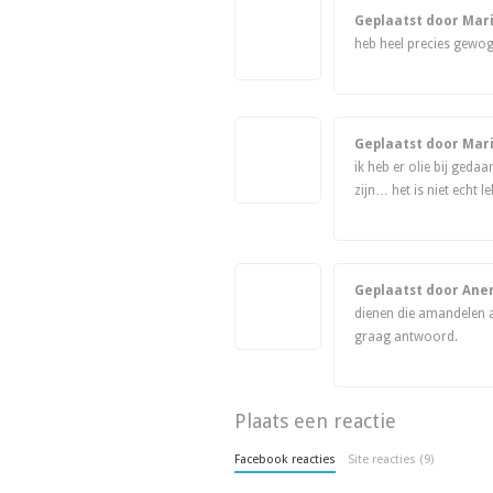
Geplaatst door Mar
heb heel precies gewog
Geplaatst door Mar
ik heb er olie bij geda
zijn… het is niet echt l
Geplaatst door An
dienen die amandelen al
graag antwoord.
Plaats een reactie
Facebook reacties
Site reacties (9)