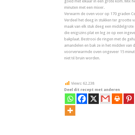
goed met elkaar in een grote kom. Mix h
minuten met een mixer.
Verwarm de oven voor op 170 graden Cel
Verdeel het deeg in stukken ter grootte v
maak van elk stuk deeg een middelgrote 
die enigszins plat en leg ze op een ingev
bakplaat. Bestrooi de ringen met de geh
amandelen en bak ze in het midden van 
voorverwarmde oven ongeveer 15 minute
niet té bruin worden.
Views:
62.238
Deel dit recept met anderen