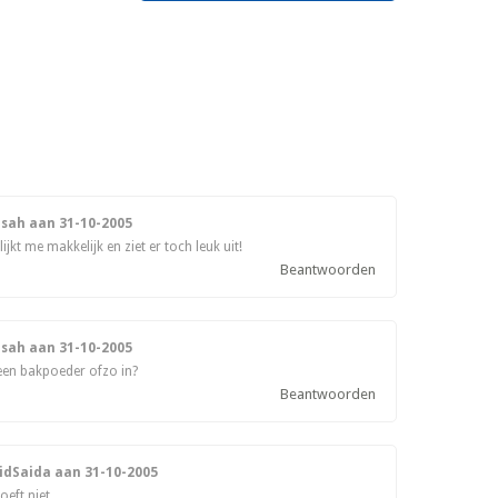
isah aan
31-10-2005
ijkt me makkelijk en ziet er toch leuk uit!
Beantwoorden
isah aan
31-10-2005
een bakpoeder ofzo in?
Beantwoorden
ridSaida aan
31-10-2005
oeft niet…