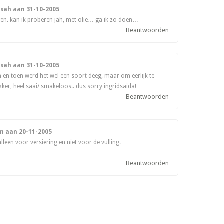
isah aan
31-10-2005
en. kan ik proberen jah, met olie… ga ik zo doen…
Beantwoorden
isah aan
31-10-2005
an en toen werd het wel een soort deeg, maar om eerlijk te
ekker, heel saai/ smakeloos.. dus sorry ingridsaida!
Beantwoorden
em aan
20-11-2005
leen voor versiering en niet voor de vulling.
Beantwoorden