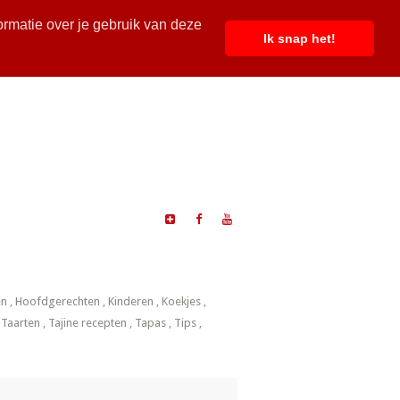
ormatie over je gebruik van deze
Ik snap het!
en
,
Hoofdgerechten
,
Kinderen
,
Koekjes
,
,
Taarten
,
Tajine recepten
,
Tapas
,
Tips
,