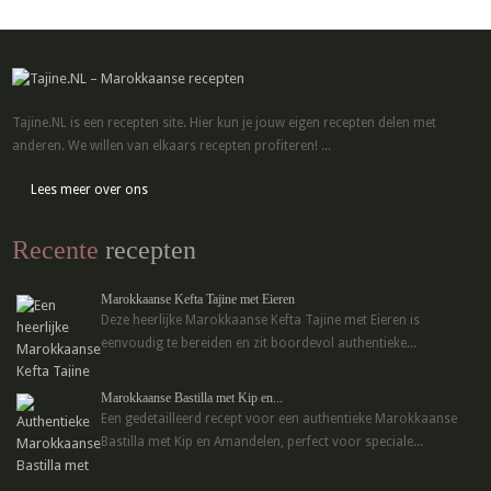
Tajine.NL is een recepten site. Hier kun je jouw eigen recepten delen met
anderen. We willen van elkaars recepten profiteren! ...
Lees meer over ons
Recente
recepten
Marokkaanse Kefta Tajine met Eieren
Deze heerlijke Marokkaanse Kefta Tajine met Eieren is
eenvoudig te bereiden en zit boordevol authentieke...
Marokkaanse Bastilla met Kip en...
Een gedetailleerd recept voor een authentieke Marokkaanse
Bastilla met Kip en Amandelen, perfect voor speciale...