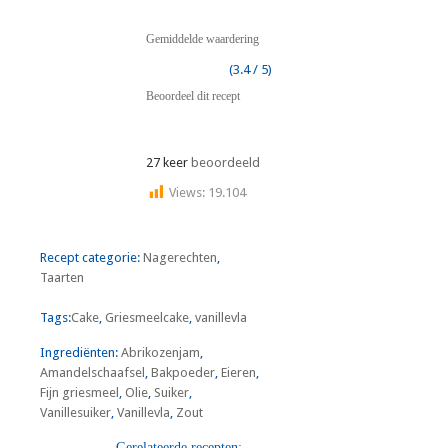
Gemiddelde waardering
(3.4 / 5)
Beoordeel dit recept
27 keer
beoordeeld
Views:
19.104
Recept categorie:
Nagerechten
,
Taarten
Tags:
Cake
,
Griesmeelcake
,
vanillevla
Ingrediënten:
Abrikozenjam
,
Amandelschaafsel
,
Bakpoeder
,
Eieren
,
Fijn griesmeel
,
Olie
,
Suiker
,
Vanillesuiker
,
Vanillevla
,
Zout
Gerelateerde recepten: