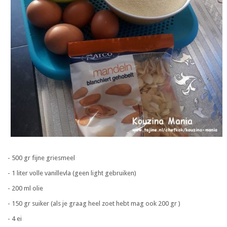
- 500 gr fijne griesmeel
- 1 liter volle vanillevla (geen light gebruiken)
- 200 ml olie
- 150 gr suiker (als je graag heel zoet hebt mag ook 200 gr )
- 4 ei