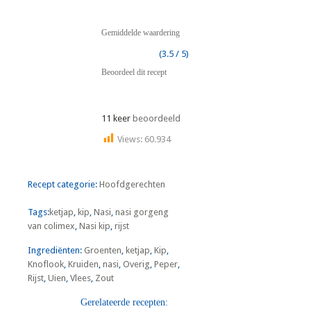
Gemiddelde waardering
(3.5 / 5)
Beoordeel dit recept
11 keer
beoordeeld
Views:
60.934
Recept categorie:
Hoofdgerechten
Tags:
ketjap
,
kip
,
Nasi
,
nasi gorgeng
van colimex
,
Nasi kip
,
rijst
Ingrediënten:
Groenten
,
ketjap
,
Kip
,
Knoflook
,
Kruiden
,
nasi
,
Overig
,
Peper
,
Rijst
,
Uien
,
Vlees
,
Zout
Gerelateerde recepten: