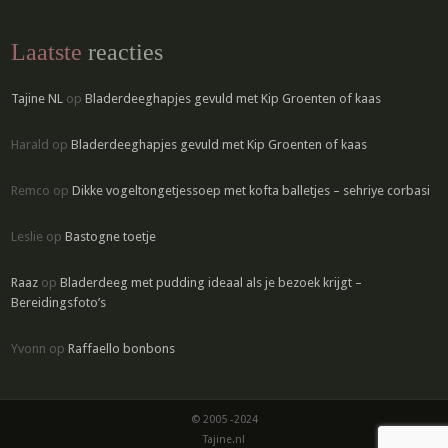
Laatste
reacties
Tajine NL
op
Bladerdeeghapjes gevuld met Kip Groenten of kaas
Harald
op
Bladerdeeghapjes gevuld met Kip Groenten of kaas
Remco
op
Dikke vogeltongetjessoep met kofta balletjes – sehriye corbasi
Leslie
op
Bastogne toetje
Raaz
op
Bladerdeeg met pudding ideaal als je bezoek krijgt –
Bereidingsfoto’s
Yvonn
op
Raffaello bonbons
© 2005 -2024
Tajine.nl