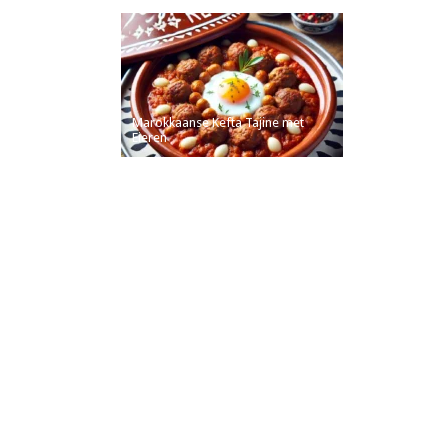
Marokkaanse Kefta Tajine met
Eieren