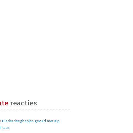
nte
reacties
p
Bladerdeeghapjes gevuld met Kip
f kaas