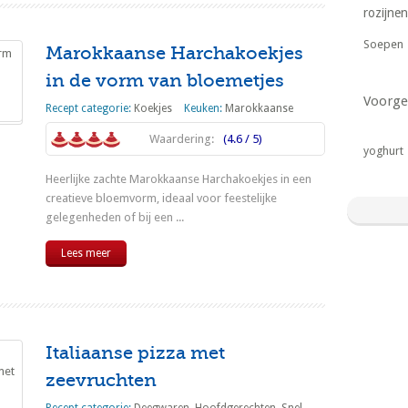
rozijnen
Soepen
Marokkaanse Harchakoekjes
in de vorm van bloemetjes
Voorge
Recept categorie:
Koekjes
Keuken:
Marokkaanse
Waardering:
(4.6 / 5)
yoghurt
Heerlijke zachte Marokkaanse Harchakoekjes in een
creatieve bloemvorm, ideaal voor feestelijke
gelegenheden of bij een ...
Lees meer
Italiaanse pizza met
zeevruchten
Recept categorie:
Deegwaren
,
Hoofdgerechten
,
Snel
,