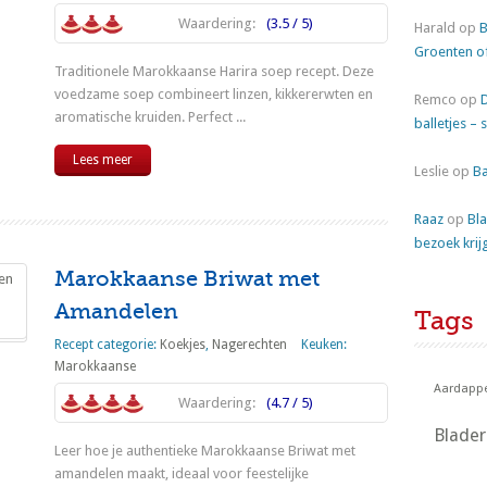
Waardering:
(3.5 / 5)
Harald
op
B
Groenten o
Traditionele Marokkaanse Harira soep recept. Deze
voedzame soep combineert linzen, kikkererwten en
Remco
op
aromatische kruiden. Perfect ...
balletjes – 
Lees meer
Leslie
op
Ba
Raaz
op
Bla
bezoek krij
Marokkaanse Briwat met
Amandelen
Tags
Recept categorie:
Koekjes
,
Nagerechten
Keuken:
Marokkaanse
Aardappe
Waardering:
(4.7 / 5)
Blade
Leer hoe je authentieke Marokkaanse Briwat met
amandelen maakt, ideaal voor feestelijke