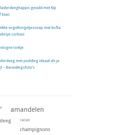
laderdeeghapjes gevuld met Kip
f kaas
Dikke vogeltongetjessoep met kofta
sehriye corbasi
stogne toetje
derdeeg met pudding ideaal als je
gt – Bereidingsfoto’s
l
amandelen
rdeeg
cacao
champignons