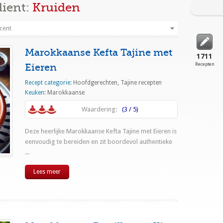
dient:
Kruiden
cent
Marokkaanse Kefta Tajine met
1711
Eieren
Recepten
Recept categorie:
Hoofdgerechten
,
Tajine recepten
Keuken:
Marokkaanse
Waardering:
(3 / 5)
Deze heerlijke Marokkaanse Kefta Tajine met Eieren is
eenvoudig te bereiden en zit boordevol authentieke
...
Lees meer