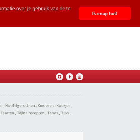
ormatie over je gebruik van deze
Ik snap het!
en
,
Hoofdgerechten
,
Kinderen
,
Koekjes
,
,
Taarten
,
Tajine recepten
,
Tapas
,
Tips
,