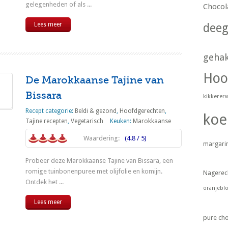
gelegenheden of als ...
Chocol
Lees meer
dee
geha
Hoo
De Marokkaanse Tajine van
Bissara
kikkerer
Recept categorie:
Beldi & gezond
,
Hoofdgerechten
,
koe
Tajine recepten
,
Vegetarisch
Keuken:
Marokkaanse
Waardering:
(4.8 / 5)
margari
Probeer deze Marokkaanse Tajine van Bissara, een
romige tuinbonenpuree met olijfolie en komijn.
Nagerec
Ontdek het ...
oranjebl
Lees meer
pure ch