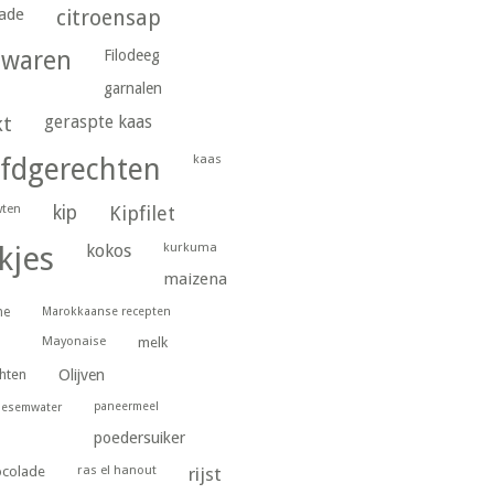
ade
citroensap
gwaren
Filodeeg
garnalen
geraspte kaas
kt
kaas
fdgerechten
wten
kip
Kipfilet
kurkuma
kjes
kokos
maizena
ne
Marokkaanse recepten
Mayonaise
melk
hten
Olijven
paneermeel
oesemwater
poedersuiker
ras el hanout
ocolade
rijst