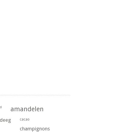
l
amandelen
rdeeg
cacao
champignons