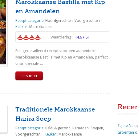
Marokkaanse Bastilla met Kip
en Amandelen
Recept categorie:
Hoofdgerechten
,
Voorgerechten
Keuken:
Marokkaanse
Waardering:
(4.6 / 5)
Een gedetailleerd recept voor een authentieke
Marokkaanse Bastilla met Kip en Amandelen, perfect
voor speciale ...
Lees meer
Rece
Traditionele Marokkaanse
Harira Soep
Tajine NL
o
Recept categorie:
Beldi & gezond
,
Ramadan
,
Soepen
,
Groenten o
Voorgerechten
Keuken:
Marokkaanse