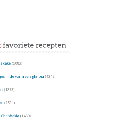
t
favoriete recepten
s cake
(5083)
es in de vorm van ghribia
(4242)
rt
(1893)
ne
(1531)
"-Chebbakia
(1489)