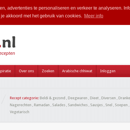
n, advertenties te personaliseren en verkeer te analyseren. Inf
a je akkoord met het gebruik van cookies.
Meer info
piratie
Over ons
Zoeken
Arabische chhiwat
Inloggen
Recept categorie:
Beldi & gezond
,
Deegwaren
,
Dieet
,
Diversen
,
Drank
Nagerechten
,
Ramadan
,
Salades
,
Sandwiches
,
Sausjes
,
Snel
,
Soepen
Vegetarisch