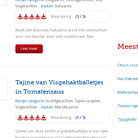
Visgerechten
Keuken:
Italiaanse
Waardering:
(5 / 5)
Maak een klassieke Italiaanse pizza met zeevruchten
voor een heerlijk diner met mediterrane flair.
Mees
Lees meer
Choco coco
Harchakoekj
Tajine van Visgehaktballetjes
in Tomatensaus
Maltesertaa
Recept categorie:
Hoofdgerechten
,
Tajine recepten
,
Tunesie taji
Visgerechten
Keuken:
Marokkaanse
Waardering:
(5 / 5)
"Spaghetti
Geniet van deze zachte visgehaktballetjes in een rijke,
kruidige tomatensaus. Dit traditionele Marokkaanse