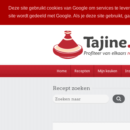
Deze site gebruikt cookies van Google om services te levere
site wordt gedeeld met Google. Als je deze site gebruikt, g
Home
Recepten
Mijn keuken
Ins
Recept zoeken