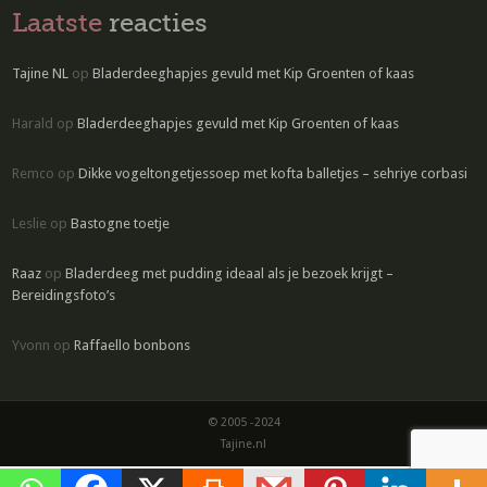
Laatste
reacties
Tajine NL
op
Bladerdeeghapjes gevuld met Kip Groenten of kaas
Harald
op
Bladerdeeghapjes gevuld met Kip Groenten of kaas
Remco
op
Dikke vogeltongetjessoep met kofta balletjes – sehriye corbasi
Leslie
op
Bastogne toetje
Raaz
op
Bladerdeeg met pudding ideaal als je bezoek krijgt –
Bereidingsfoto’s
Yvonn
op
Raffaello bonbons
© 2005 -2024
Tajine.nl