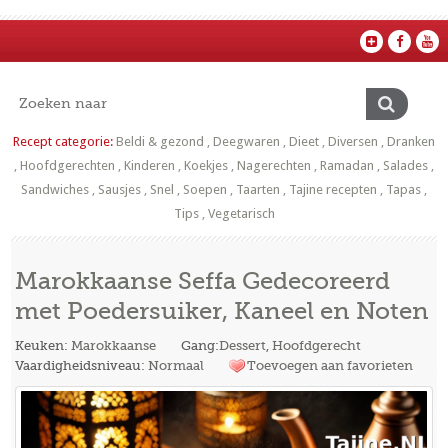
Recept categorie:
Beldi & gezond
,
Deegwaren
,
Dieet
,
Diversen
,
Dranken
,
Hoofdgerechten
,
Kinderen
,
Koekjes
,
Nagerechten
,
Ramadan
,
Salades
,
Sandwiches
,
Sausjes
,
Snel
,
Soepen
,
Taarten
,
Tajine recepten
,
Tapas
,
Tips
,
Vegetarisch
Marokkaanse Seffa Gedecoreerd
met Poedersuiker, Kaneel en Noten
Keuken:
Marokkaanse
Gang:
Dessert
,
Hoofdgerecht
Vaardigheidsniveau:
Normaal
Toevoegen aan favorieten