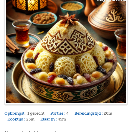
Opbrengst :
1 gerecht
Porties :
4
Bereidingstijd :
20m
Kooktijd :
25m
Klaar in :
45m