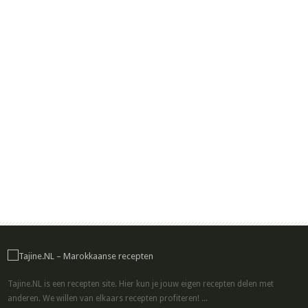
Tajine.NL is een recepten site. Hier kun je jouw eigen recepten delen met
anderen. We willen van elkaars recepten profiteren! ...