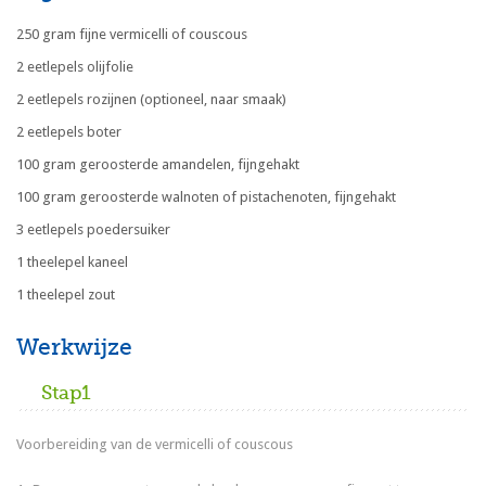
250 gram fijne vermicelli of couscous
2 eetlepels olijfolie
2 eetlepels rozijnen (optioneel, naar smaak)
2 eetlepels boter
100 gram geroosterde amandelen, fijngehakt
100 gram geroosterde walnoten of pistachenoten, fijngehakt
3 eetlepels poedersuiker
1 theelepel kaneel
1 theelepel zout
Werkwijze
Stap1
Voorbereiding van de vermicelli of couscous