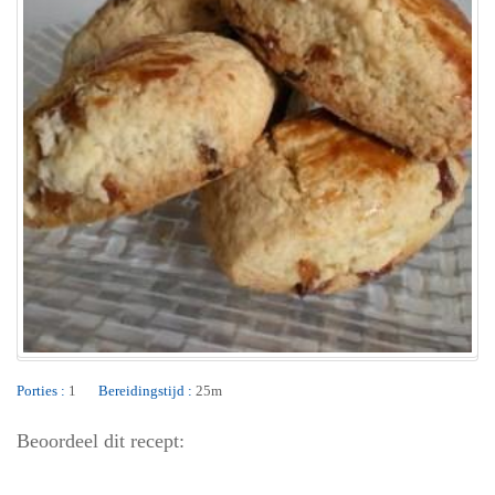
Porties :
1
Bereidingstijd :
25m
Beoordeel dit recept: