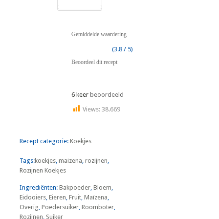
Gemiddelde waardering
(3.8 / 5)
Beoordeel dit recept
6 keer
beoordeeld
Views:
38.669
Recept categorie:
Koekjes
Tags:
koekjes
,
maizena
,
rozijnen
,
Rozijnen Koekjes
Ingrediënten:
Bakpoeder
,
Bloem
,
Eidooiers
,
Eieren
,
Fruit
,
Maïzena
,
Overig
,
Poedersuiker
,
Roomboter
,
Rozijnen
,
Suiker