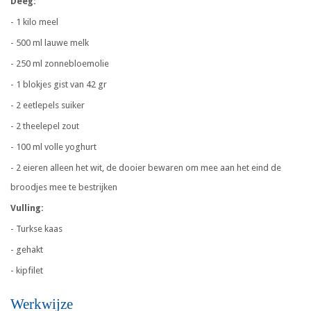
Deeg:
- 1 kilo meel
- 500 ml lauwe melk
- 250 ml zonnebloemolie
- 1 blokjes gist van 42 gr
- 2 eetlepels suiker
- 2 theelepel zout
- 100 ml volle yoghurt
- 2 eieren alleen het wit, de dooier bewaren om mee aan het eind de
broodjes mee te bestrijken
Vulling:
- Turkse kaas
- gehakt
- kipfilet
Werkwijze