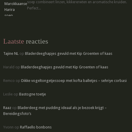
soep combineert linzen, kikkererwten en aromatische kruiden.
Perfect...
Laatste
reacties
Tajine NL
op
Bladerdeeghapjes gevuld met Kip Groenten of kaas
Harald
op
Bladerdeeghapjes gevuld met Kip Groenten of kaas
Remco
op
Dikke vogeltongetjessoep met kofta balletjes – sehriye corbasi
Leslie
op
Bastogne toetje
Raaz
op
Bladerdeeg met pudding ideaal als je bezoek krijgt –
Bereidingsfoto’s
Yvonn
op
Raffaello bonbons