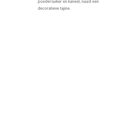
Marokkaanse Bastilla met Kip en
Amandelen