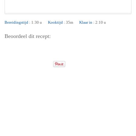
Bereidingstijd :
1:30 u
Kooktijd :
35m
Klaar in :
2:10 u
Beoordeel dit recept: