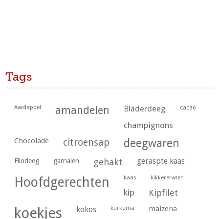
Tags
Aardappel
amandelen
Bladerdeeg
cacao
champignons
Chocolade
citroensap
deegwaren
geraspte kaas
Filodeeg
garnalen
gehakt
kaas
kikkererwten
Hoofdgerechten
kip
Kipfilet
kurkuma
maizena
koekjes
kokos