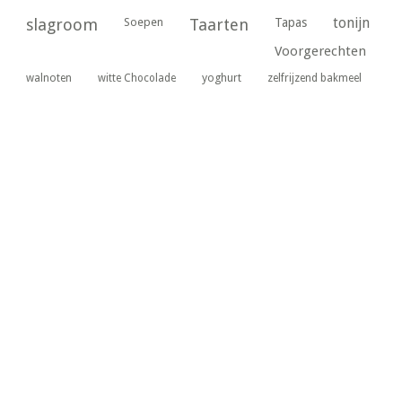
tonijn
slagroom
Soepen
Taarten
Tapas
Voorgerechten
yoghurt
walnoten
witte Chocolade
zelfrijzend bakmeel