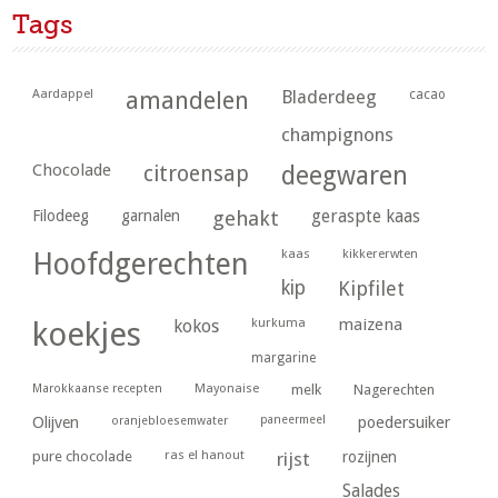
Tags
Aardappel
amandelen
Bladerdeeg
cacao
champignons
Chocolade
citroensap
deegwaren
geraspte kaas
Filodeeg
garnalen
gehakt
kaas
kikkererwten
Hoofdgerechten
kip
Kipfilet
kurkuma
maizena
koekjes
kokos
margarine
Marokkaanse recepten
Mayonaise
melk
Nagerechten
paneermeel
poedersuiker
Olijven
oranjebloesemwater
ras el hanout
pure chocolade
rijst
rozijnen
Salades