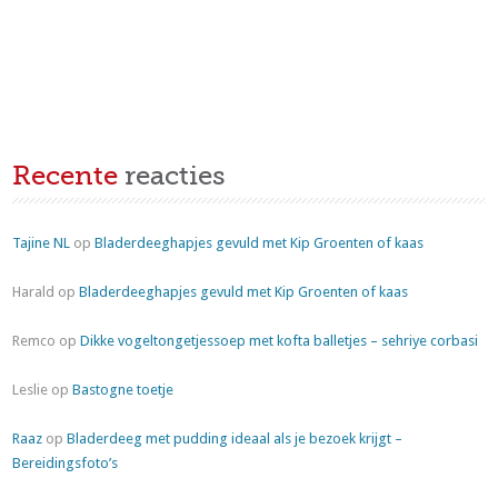
Recente
reacties
Tajine NL
op
Bladerdeeghapjes gevuld met Kip Groenten of kaas
Harald
op
Bladerdeeghapjes gevuld met Kip Groenten of kaas
Remco
op
Dikke vogeltongetjessoep met kofta balletjes – sehriye corbasi
Leslie
op
Bastogne toetje
Raaz
op
Bladerdeeg met pudding ideaal als je bezoek krijgt –
Bereidingsfoto’s