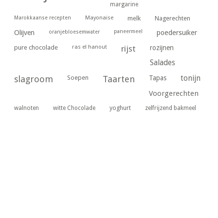
margarine
Marokkaanse recepten
Mayonaise
melk
Nagerechten
paneermeel
poedersuiker
Olijven
oranjebloesemwater
ras el hanout
pure chocolade
rijst
rozijnen
Salades
tonijn
slagroom
Soepen
Taarten
Tapas
Voorgerechten
yoghurt
walnoten
witte Chocolade
zelfrijzend bakmeel