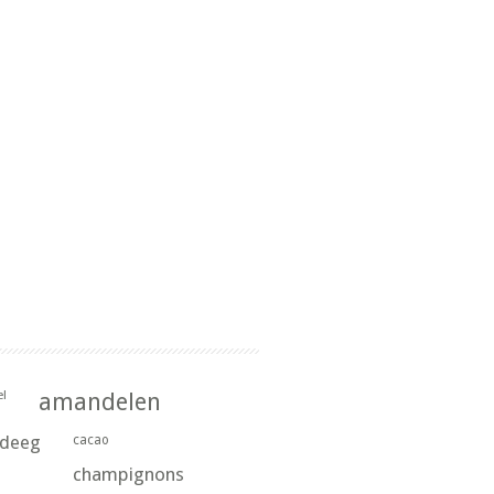
l
amandelen
rdeeg
cacao
champignons