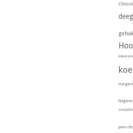
Chocol
dee
geha
Hoo
kikkerer
koe
margari
Nagerec
oranjebl
pure ch