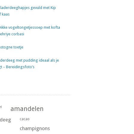
laderdeeghapjes gevuld met Kip
f kaas
Dikke vogeltongetjessoep met kofta
sehriye corbasi
stogne toetje
derdeeg met pudding ideaal als je
gt – Bereidingsfoto’s
l
amandelen
rdeeg
cacao
champignons