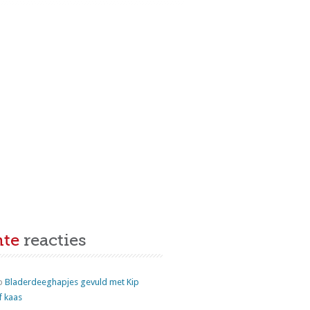
nte
reacties
p
Bladerdeeghapjes gevuld met Kip
f kaas