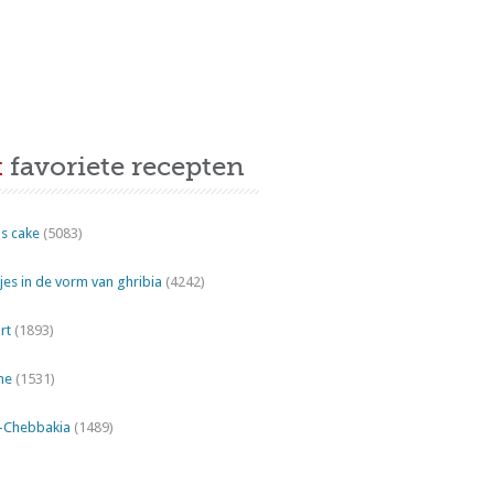
t
favoriete recepten
s cake
(5083)
es in de vorm van ghribia
(4242)
rt
(1893)
ne
(1531)
"-Chebbakia
(1489)