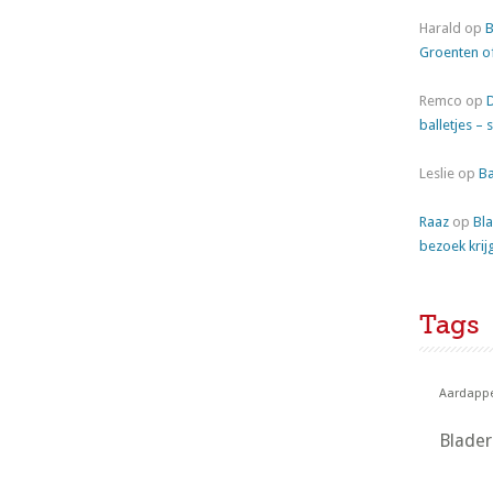
Harald
op
B
Groenten o
Remco
op
balletjes – 
Leslie
op
Ba
Raaz
op
Bla
bezoek krij
Tags
Aardappe
Blade