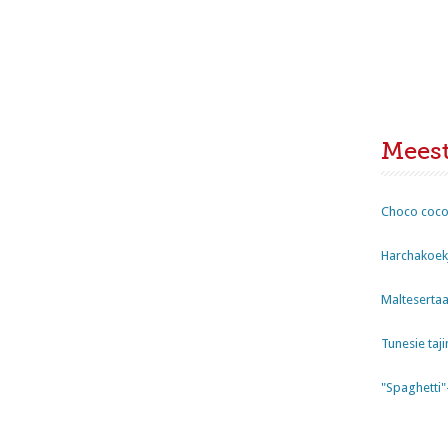
Mees
Choco coco
Harchakoekj
Maltesertaa
Tunesie taji
"Spaghetti