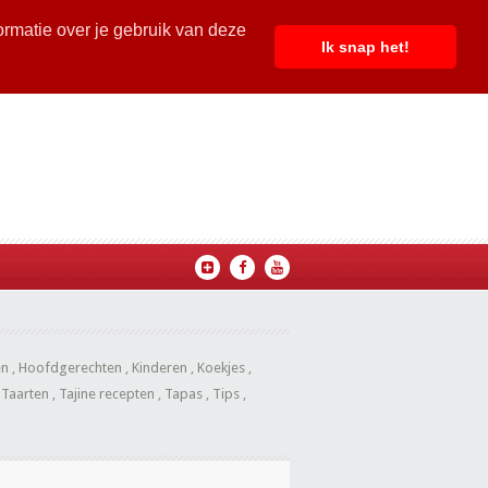
ormatie over je gebruik van deze
Ik snap het!
en
,
Hoofdgerechten
,
Kinderen
,
Koekjes
,
,
Taarten
,
Tajine recepten
,
Tapas
,
Tips
,