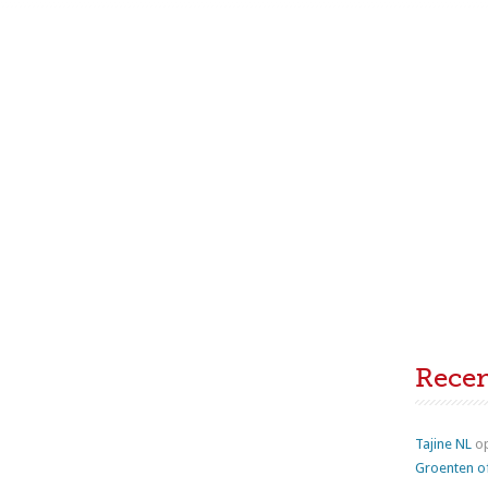
Rece
Tajine NL
o
Groenten o