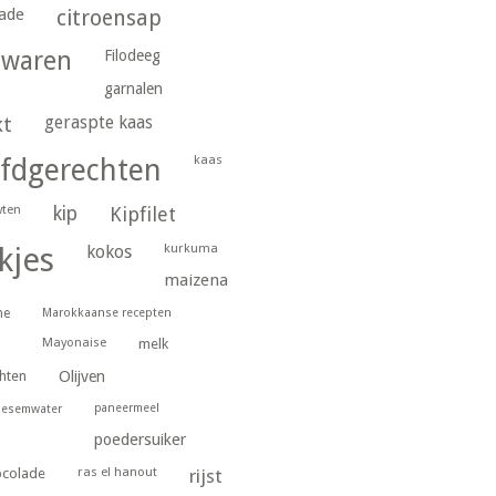
ade
citroensap
gwaren
Filodeeg
garnalen
geraspte kaas
kt
kaas
fdgerechten
wten
kip
Kipfilet
kurkuma
kjes
kokos
maizena
ne
Marokkaanse recepten
Mayonaise
melk
hten
Olijven
paneermeel
oesemwater
poedersuiker
ras el hanout
ocolade
rijst