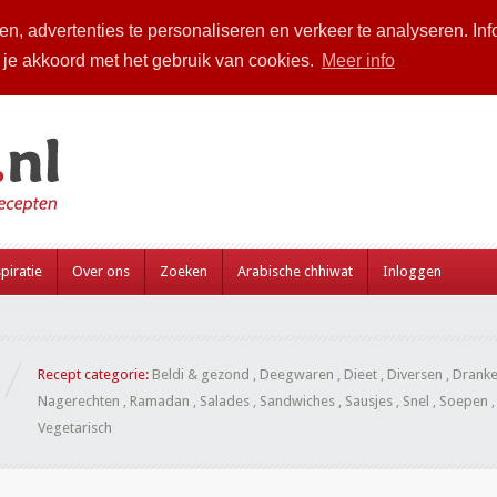
n, advertenties te personaliseren en verkeer te analyseren. Inf
a je akkoord met het gebruik van cookies.
Meer info
piratie
Over ons
Zoeken
Arabische chhiwat
Inloggen
Recept categorie:
Beldi & gezond
,
Deegwaren
,
Dieet
,
Diversen
,
Drank
Nagerechten
,
Ramadan
,
Salades
,
Sandwiches
,
Sausjes
,
Snel
,
Soepen
Vegetarisch