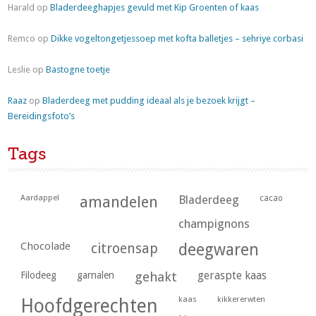
Harald
op
Bladerdeeghapjes gevuld met Kip Groenten of kaas
Remco
op
Dikke vogeltongetjessoep met kofta balletjes – sehriye corbasi
Leslie
op
Bastogne toetje
Raaz
op
Bladerdeeg met pudding ideaal als je bezoek krijgt –
Bereidingsfoto’s
Tags
Aardappel
amandelen
Bladerdeeg
cacao
champignons
Chocolade
citroensap
deegwaren
geraspte kaas
Filodeeg
garnalen
gehakt
kaas
kikkererwten
Hoofdgerechten