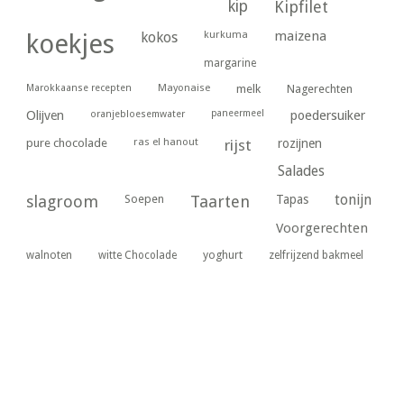
kip
Kipfilet
kurkuma
maizena
koekjes
kokos
margarine
Marokkaanse recepten
Mayonaise
melk
Nagerechten
paneermeel
poedersuiker
Olijven
oranjebloesemwater
ras el hanout
pure chocolade
rijst
rozijnen
Salades
tonijn
slagroom
Soepen
Taarten
Tapas
Voorgerechten
yoghurt
walnoten
witte Chocolade
zelfrijzend bakmeel