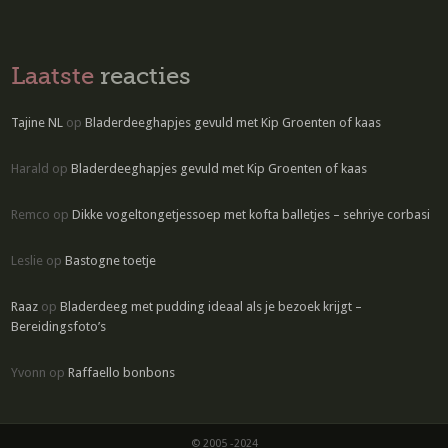
Laatste
reacties
Tajine NL
op
Bladerdeeghapjes gevuld met Kip Groenten of kaas
Harald
op
Bladerdeeghapjes gevuld met Kip Groenten of kaas
Remco
op
Dikke vogeltongetjessoep met kofta balletjes – sehriye corbasi
Leslie
op
Bastogne toetje
Raaz
op
Bladerdeeg met pudding ideaal als je bezoek krijgt –
Bereidingsfoto’s
Yvonn
op
Raffaello bonbons
© 2005 -2024