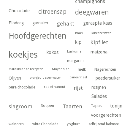
champignons
Chocolade
citroensap
deegwaren
geraspte kaas
Filodeeg
garnalen
gehakt
kaas
kikkererwten
Hoofdgerechten
kip
Kipfilet
kurkuma
maizena
koekjes
kokos
margarine
Marokkaanse recepten
Mayonaise
melk
Nagerechten
paneermeel
poedersuiker
Olijven
oranjebloesemwater
ras el hanout
pure chocolade
rijst
rozijnen
Salades
tonijn
slagroom
Soepen
Taarten
Tapas
Voorgerechten
yoghurt
walnoten
witte Chocolade
zelfrijzend bakmeel