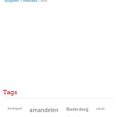
"Spaghetti"-Chebbakia
(1489)
Tags
Aardappel
amandelen
Bladerdeeg
cacao