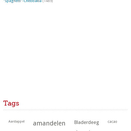
"Spaghetti"-Chebbakia
(1489)
Tags
Aardappel
amandelen
Bladerdeeg
cacao