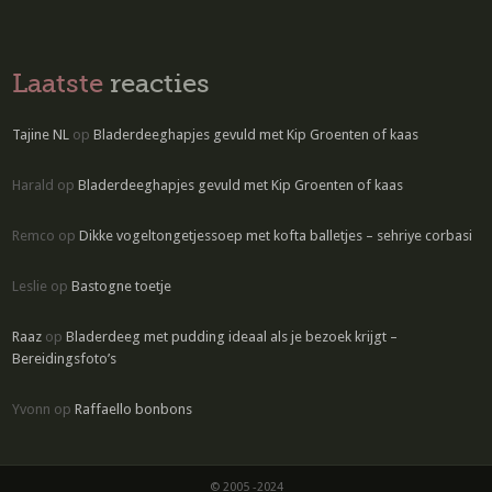
Laatste
reacties
Tajine NL
op
Bladerdeeghapjes gevuld met Kip Groenten of kaas
Harald
op
Bladerdeeghapjes gevuld met Kip Groenten of kaas
Remco
op
Dikke vogeltongetjessoep met kofta balletjes – sehriye corbasi
Leslie
op
Bastogne toetje
Raaz
op
Bladerdeeg met pudding ideaal als je bezoek krijgt –
Bereidingsfoto’s
Yvonn
op
Raffaello bonbons
© 2005 -2024