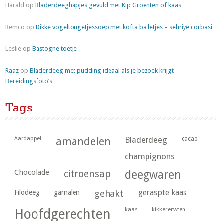
Harald
op
Bladerdeeghapjes gevuld met Kip Groenten of kaas
Remco
op
Dikke vogeltongetjessoep met kofta balletjes – sehriye corbasi
Leslie
op
Bastogne toetje
Raaz
op
Bladerdeeg met pudding ideaal als je bezoek krijgt –
Bereidingsfoto’s
Tags
Aardappel
amandelen
Bladerdeeg
cacao
champignons
Chocolade
citroensap
deegwaren
geraspte kaas
Filodeeg
garnalen
gehakt
kaas
kikkererwten
Hoofdgerechten