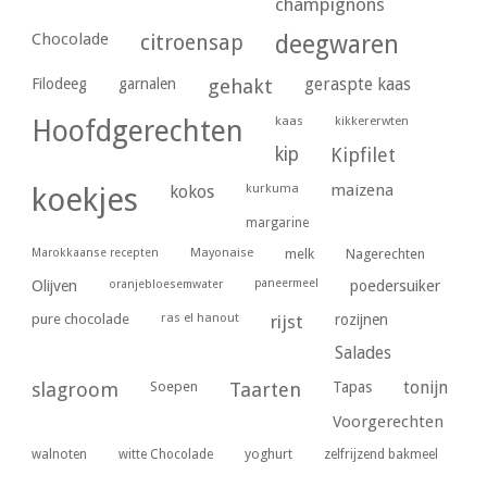
champignons
Chocolade
citroensap
deegwaren
geraspte kaas
Filodeeg
garnalen
gehakt
kaas
kikkererwten
Hoofdgerechten
kip
Kipfilet
kurkuma
maizena
koekjes
kokos
margarine
Marokkaanse recepten
Mayonaise
melk
Nagerechten
paneermeel
poedersuiker
Olijven
oranjebloesemwater
ras el hanout
pure chocolade
rijst
rozijnen
Salades
tonijn
slagroom
Soepen
Taarten
Tapas
Voorgerechten
yoghurt
walnoten
witte Chocolade
zelfrijzend bakmeel