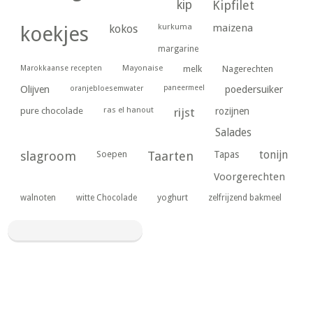
kip
Kipfilet
kurkuma
maizena
koekjes
kokos
margarine
Marokkaanse recepten
Mayonaise
melk
Nagerechten
paneermeel
poedersuiker
Olijven
oranjebloesemwater
ras el hanout
pure chocolade
rijst
rozijnen
Salades
tonijn
slagroom
Soepen
Taarten
Tapas
Voorgerechten
yoghurt
walnoten
witte Chocolade
zelfrijzend bakmeel