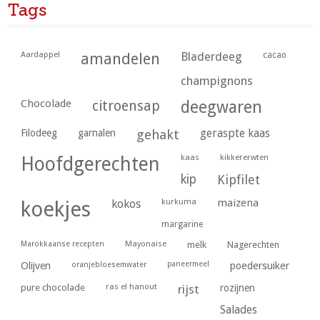
Tags
Aardappel
amandelen
Bladerdeeg
cacao
champignons
Chocolade
citroensap
deegwaren
geraspte kaas
Filodeeg
garnalen
gehakt
kaas
kikkererwten
Hoofdgerechten
kip
Kipfilet
kurkuma
maizena
koekjes
kokos
margarine
Marokkaanse recepten
Mayonaise
melk
Nagerechten
paneermeel
poedersuiker
Olijven
oranjebloesemwater
ras el hanout
pure chocolade
rijst
rozijnen
Salades