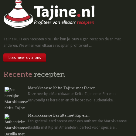
Tajine.NL is een recepten site. Hier kun je jouw eigen recepten delen met
anderen. We willen van elkaars recepten profiteren! ...
Lees meer over ons
Recente
recepten
Marokkaanse Kefta Tajine met Eieren
Deze heerlijke Marokkaanse Kefta Tajine met Eieren is
eenvoudig te bereiden en zit boordevol authentieke...
Marokkaanse Bastilla met Kip en...
Een gedetailleerd recept voor een authentieke Marokkaanse
Bastilla met Kip en Amandelen, perfect voor speciale...