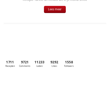
Lees meer
1711
9721
11233
9292
1558
Recepten
Comments
Leden
Likes
Followers