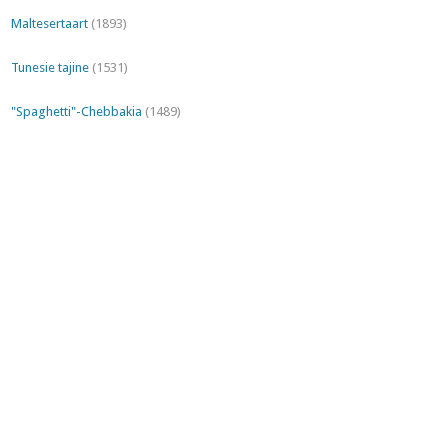
Maltesertaart
(1893)
Tunesie tajine
(1531)
"Spaghetti"-Chebbakia
(1489)