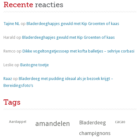
Recente
reacties
Tajine NL
op
Bladerdeeghapjes gevuld met Kip Groenten of kaas
Harald
op
Bladerdeeghapjes gevuld met Kip Groenten of kaas
Remco
op
Dikke vogeltongetjessoep met kofta balletjes – sehriye corbasi
Leslie
op
Bastogne toetje
Raaz
op
Bladerdeeg met pudding ideaal als je bezoek krijgt –
Bereidingsfoto’s
Tags
Aardappel
amandelen
Bladerdeeg
cacao
champignons