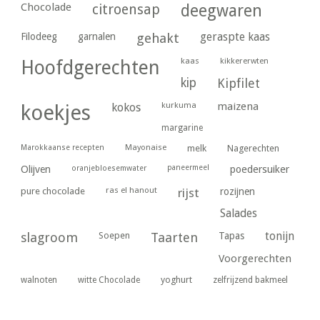
Chocolade
citroensap
deegwaren
geraspte kaas
Filodeeg
garnalen
gehakt
kaas
kikkererwten
Hoofdgerechten
kip
Kipfilet
kurkuma
maizena
koekjes
kokos
margarine
Marokkaanse recepten
Mayonaise
melk
Nagerechten
paneermeel
poedersuiker
Olijven
oranjebloesemwater
ras el hanout
pure chocolade
rijst
rozijnen
Salades
tonijn
slagroom
Soepen
Taarten
Tapas
Voorgerechten
yoghurt
walnoten
witte Chocolade
zelfrijzend bakmeel