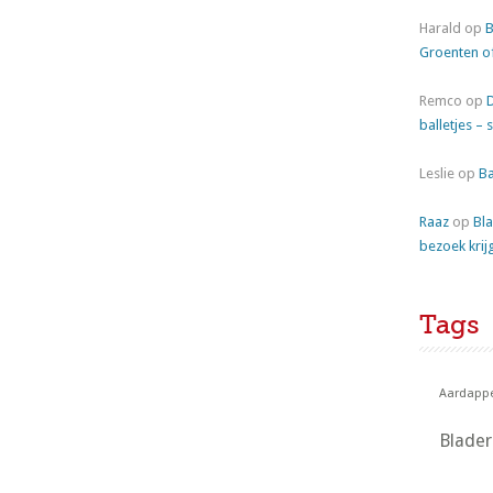
Harald
op
B
Groenten o
Remco
op
balletjes – 
Leslie
op
Ba
Raaz
op
Bla
bezoek krij
Tags
Aardappe
Blade