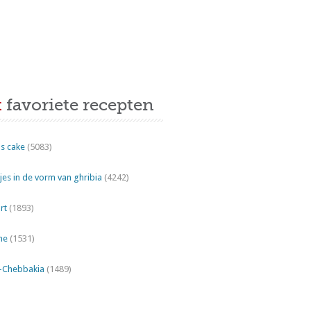
t
favoriete recepten
s cake
(5083)
es in de vorm van ghribia
(4242)
rt
(1893)
ne
(1531)
"-Chebbakia
(1489)