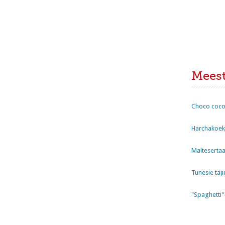
Mees
Choco coco
Harchakoekj
Maltesertaa
Tunesie taji
"Spaghetti