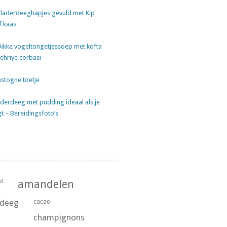
laderdeeghapjes gevuld met Kip
f kaas
Dikke vogeltongetjessoep met kofta
sehriye corbasi
stogne toetje
derdeeg met pudding ideaal als je
gt – Bereidingsfoto’s
l
amandelen
rdeeg
cacao
champignons