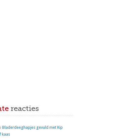
nte
reacties
p
Bladerdeeghapjes gevuld met Kip
f kaas