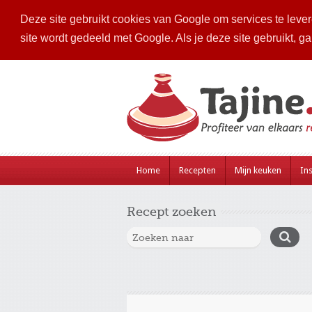
Deze site gebruikt cookies van Google om services te levere
site wordt gedeeld met Google. Als je deze site gebruikt, g
Home
Recepten
Mijn keuken
Ins
Recept zoeken