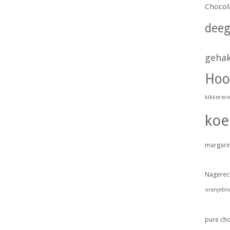
Chocol
dee
geha
Hoo
kikkerer
koe
margari
Nagerec
oranjebl
pure ch