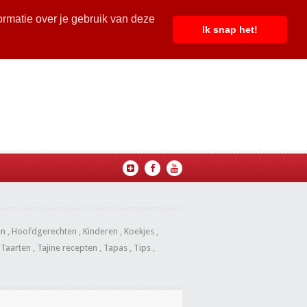
ormatie over je gebruik van deze
Ik snap het!
en
,
Hoofdgerechten
,
Kinderen
,
Koekjes
,
,
Taarten
,
Tajine recepten
,
Tapas
,
Tips
,