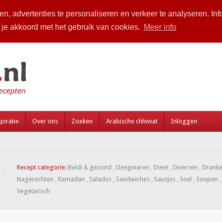
n, advertenties te personaliseren en verkeer te analyseren. Inf
a je akkoord met het gebruik van cookies.
Meer info
piratie
Over ons
Zoeken
Arabische chhiwat
Inloggen
Recept categorie:
Beldi & gezond
,
Deegwaren
,
Dieet
,
Diversen
,
Drank
Nagerechten
,
Ramadan
,
Salades
,
Sandwiches
,
Sausjes
,
Snel
,
Soepen
Vegetarisch