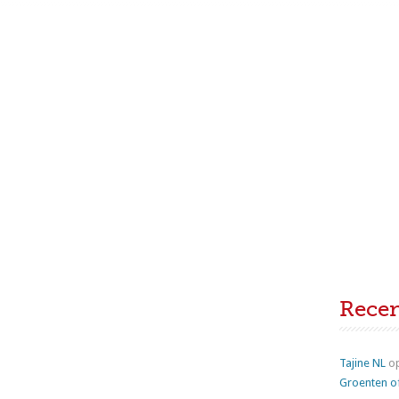
Rece
Tajine NL
o
Groenten o