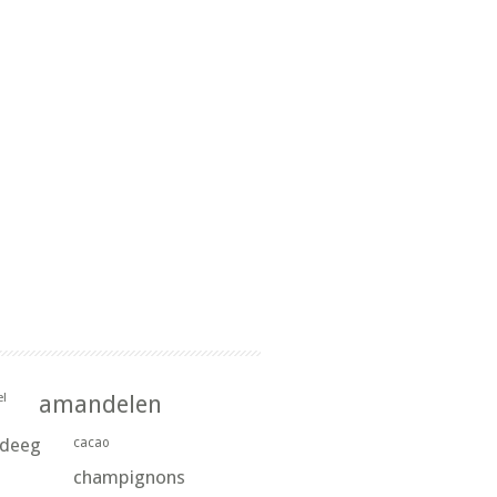
l
amandelen
rdeeg
cacao
champignons