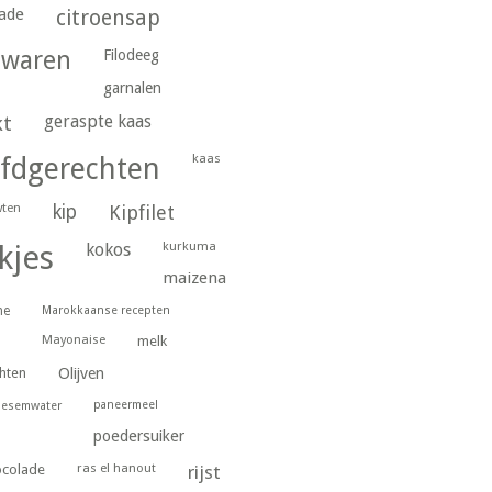
ade
citroensap
gwaren
Filodeeg
garnalen
geraspte kaas
kt
kaas
fdgerechten
wten
kip
Kipfilet
kurkuma
kjes
kokos
maizena
ne
Marokkaanse recepten
Mayonaise
melk
hten
Olijven
paneermeel
oesemwater
poedersuiker
ras el hanout
ocolade
rijst