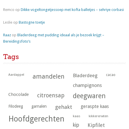
Remco
op
Dikke vogeltongetjessoep met kofta balletjes – sehriye corbasi
Leslie
op
Bastogne toetje
Raaz
op
Bladerdeeg met pudding ideaal als je bezoek krijgt –
Bereidingsfoto’s
Tags
Aardappel
amandelen
Bladerdeeg
cacao
champignons
Chocolade
citroensap
deegwaren
geraspte kaas
Filodeeg
garnalen
gehakt
kaas
kikkererwten
Hoofdgerechten
kip
Kipfilet