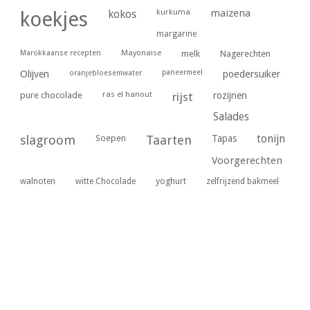
kurkuma
maizena
koekjes
kokos
margarine
Marokkaanse recepten
Mayonaise
melk
Nagerechten
paneermeel
poedersuiker
Olijven
oranjebloesemwater
ras el hanout
pure chocolade
rijst
rozijnen
Salades
tonijn
slagroom
Soepen
Taarten
Tapas
Voorgerechten
yoghurt
walnoten
witte Chocolade
zelfrijzend bakmeel