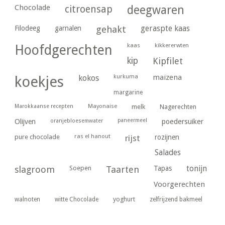
Chocolade
citroensap
deegwaren
geraspte kaas
Filodeeg
garnalen
gehakt
kaas
kikkererwten
Hoofdgerechten
kip
Kipfilet
kurkuma
maizena
koekjes
kokos
margarine
Marokkaanse recepten
Mayonaise
melk
Nagerechten
paneermeel
poedersuiker
Olijven
oranjebloesemwater
ras el hanout
pure chocolade
rijst
rozijnen
Salades
tonijn
slagroom
Soepen
Taarten
Tapas
Voorgerechten
yoghurt
walnoten
witte Chocolade
zelfrijzend bakmeel