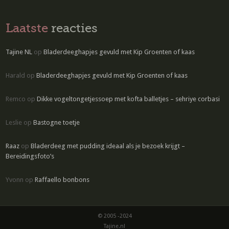
Laatste
reacties
Tajine NL
op
Bladerdeeghapjes gevuld met Kip Groenten of kaas
Harald
op
Bladerdeeghapjes gevuld met Kip Groenten of kaas
Remco
op
Dikke vogeltongetjessoep met kofta balletjes – sehriye corbasi
Leslie
op
Bastogne toetje
Raaz
op
Bladerdeeg met pudding ideaal als je bezoek krijgt –
Bereidingsfoto’s
Yvonn
op
Raffaello bonbons
© 2005 -2024
Tajine.nl