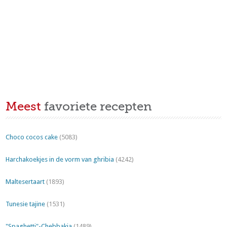
Meest
favoriete recepten
Choco cocos cake
(5083)
Harchakoekjes in de vorm van ghribia
(4242)
Maltesertaart
(1893)
Tunesie tajine
(1531)
"Spaghetti"-Chebbakia
(1489)