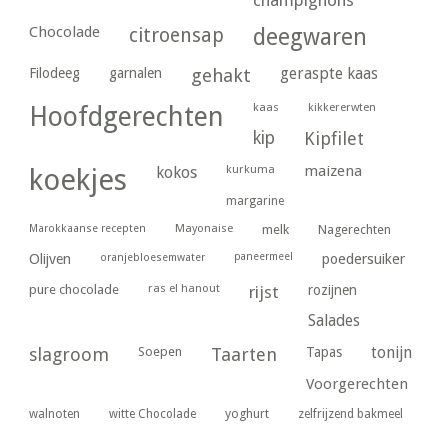
champignons
Chocolade
citroensap
deegwaren
geraspte kaas
Filodeeg
garnalen
gehakt
kaas
kikkererwten
Hoofdgerechten
kip
Kipfilet
kurkuma
maizena
koekjes
kokos
margarine
Marokkaanse recepten
Mayonaise
melk
Nagerechten
paneermeel
poedersuiker
Olijven
oranjebloesemwater
ras el hanout
pure chocolade
rijst
rozijnen
Salades
tonijn
slagroom
Soepen
Taarten
Tapas
Voorgerechten
yoghurt
walnoten
witte Chocolade
zelfrijzend bakmeel