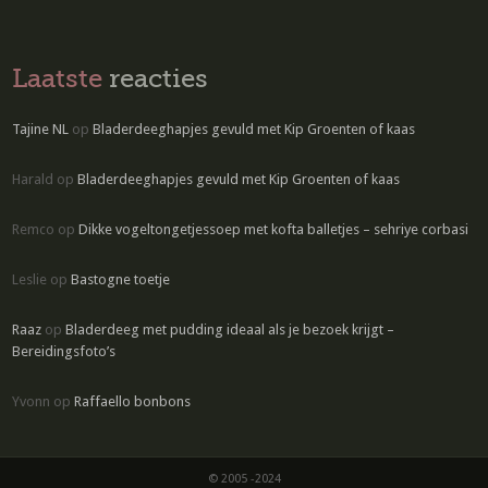
Laatste
reacties
Tajine NL
op
Bladerdeeghapjes gevuld met Kip Groenten of kaas
Harald
op
Bladerdeeghapjes gevuld met Kip Groenten of kaas
Remco
op
Dikke vogeltongetjessoep met kofta balletjes – sehriye corbasi
Leslie
op
Bastogne toetje
Raaz
op
Bladerdeeg met pudding ideaal als je bezoek krijgt –
Bereidingsfoto’s
Yvonn
op
Raffaello bonbons
© 2005 -2024