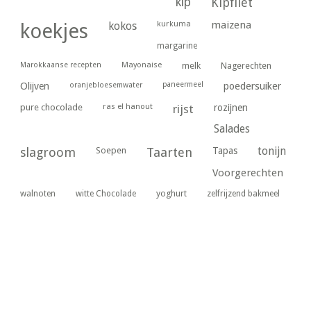
kip
Kipfilet
kurkuma
maizena
koekjes
kokos
margarine
Marokkaanse recepten
Mayonaise
melk
Nagerechten
paneermeel
poedersuiker
Olijven
oranjebloesemwater
ras el hanout
pure chocolade
rijst
rozijnen
Salades
tonijn
slagroom
Soepen
Taarten
Tapas
Voorgerechten
yoghurt
walnoten
witte Chocolade
zelfrijzend bakmeel