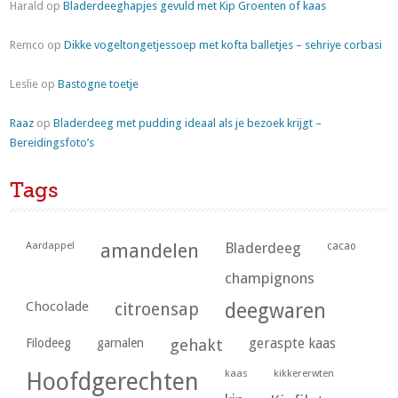
Harald
op
Bladerdeeghapjes gevuld met Kip Groenten of kaas
Remco
op
Dikke vogeltongetjessoep met kofta balletjes – sehriye corbasi
Leslie
op
Bastogne toetje
Raaz
op
Bladerdeeg met pudding ideaal als je bezoek krijgt –
Bereidingsfoto’s
Tags
Aardappel
amandelen
Bladerdeeg
cacao
champignons
Chocolade
citroensap
deegwaren
geraspte kaas
Filodeeg
garnalen
gehakt
kaas
kikkererwten
Hoofdgerechten