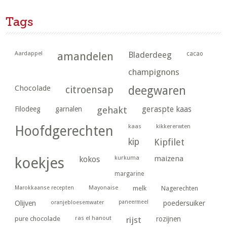
Tags
Aardappel
amandelen
Bladerdeeg
cacao
champignons
Chocolade
citroensap
deegwaren
geraspte kaas
Filodeeg
garnalen
gehakt
kaas
kikkererwten
Hoofdgerechten
kip
Kipfilet
kurkuma
maizena
koekjes
kokos
margarine
Marokkaanse recepten
Mayonaise
melk
Nagerechten
paneermeel
poedersuiker
Olijven
oranjebloesemwater
ras el hanout
pure chocolade
rijst
rozijnen