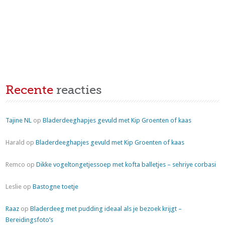
Recente
reacties
Tajine NL
op
Bladerdeeghapjes gevuld met Kip Groenten of kaas
Harald
op
Bladerdeeghapjes gevuld met Kip Groenten of kaas
Remco
op
Dikke vogeltongetjessoep met kofta balletjes – sehriye corbasi
Leslie
op
Bastogne toetje
Raaz
op
Bladerdeeg met pudding ideaal als je bezoek krijgt –
Bereidingsfoto’s