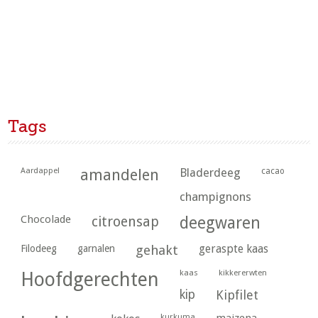
Tags
Aardappel
amandelen
Bladerdeeg
cacao
champignons
Chocolade
citroensap
deegwaren
geraspte kaas
Filodeeg
garnalen
gehakt
kaas
kikkererwten
Hoofdgerechten
kip
Kipfilet
kurkuma