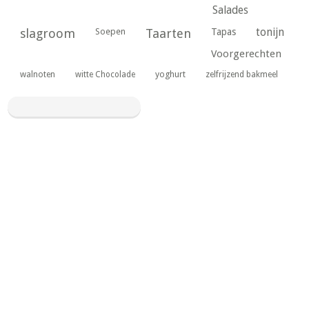
Salades
tonijn
slagroom
Soepen
Taarten
Tapas
Voorgerechten
yoghurt
walnoten
witte Chocolade
zelfrijzend bakmeel