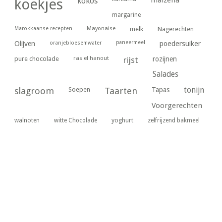
maizena
koekjes
kokos
margarine
Marokkaanse recepten
Mayonaise
melk
Nagerechten
paneermeel
poedersuiker
Olijven
oranjebloesemwater
ras el hanout
pure chocolade
rijst
rozijnen
Salades
tonijn
slagroom
Soepen
Taarten
Tapas
Voorgerechten
yoghurt
walnoten
witte Chocolade
zelfrijzend bakmeel