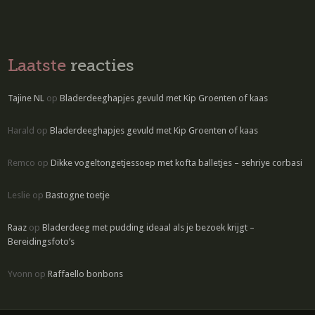
Laatste
reacties
Tajine NL
op
Bladerdeeghapjes gevuld met Kip Groenten of kaas
Harald
op
Bladerdeeghapjes gevuld met Kip Groenten of kaas
Remco
op
Dikke vogeltongetjessoep met kofta balletjes – sehriye corbasi
Leslie
op
Bastogne toetje
Raaz
op
Bladerdeeg met pudding ideaal als je bezoek krijgt –
Bereidingsfoto’s
Yvonn
op
Raffaello bonbons