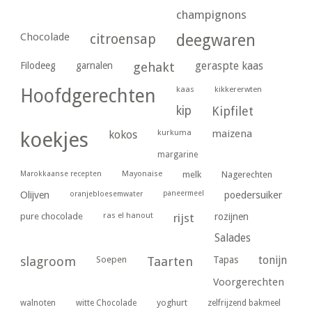
champignons
Chocolade
citroensap
deegwaren
geraspte kaas
Filodeeg
garnalen
gehakt
kaas
kikkererwten
Hoofdgerechten
kip
Kipfilet
kurkuma
maizena
koekjes
kokos
margarine
Marokkaanse recepten
Mayonaise
melk
Nagerechten
paneermeel
poedersuiker
Olijven
oranjebloesemwater
ras el hanout
pure chocolade
rijst
rozijnen
Salades
tonijn
slagroom
Soepen
Taarten
Tapas
Voorgerechten
yoghurt
walnoten
witte Chocolade
zelfrijzend bakmeel