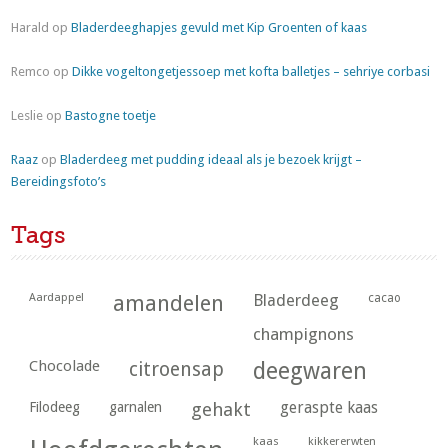
Harald
op
Bladerdeeghapjes gevuld met Kip Groenten of kaas
Remco
op
Dikke vogeltongetjessoep met kofta balletjes – sehriye corbasi
Leslie
op
Bastogne toetje
Raaz
op
Bladerdeeg met pudding ideaal als je bezoek krijgt –
Bereidingsfoto’s
Tags
Aardappel
amandelen
Bladerdeeg
cacao
champignons
Chocolade
citroensap
deegwaren
geraspte kaas
Filodeeg
garnalen
gehakt
kaas
kikkererwten