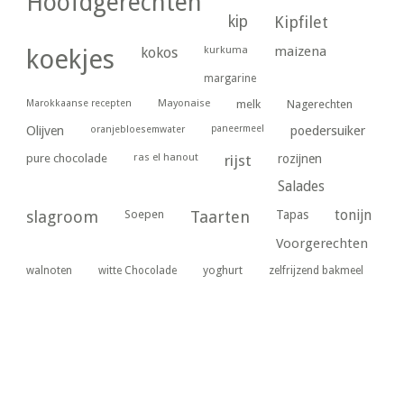
Hoofdgerechten
kip
Kipfilet
kurkuma
maizena
koekjes
kokos
margarine
Marokkaanse recepten
Mayonaise
melk
Nagerechten
paneermeel
poedersuiker
Olijven
oranjebloesemwater
ras el hanout
pure chocolade
rijst
rozijnen
Salades
tonijn
slagroom
Soepen
Taarten
Tapas
Voorgerechten
yoghurt
walnoten
witte Chocolade
zelfrijzend bakmeel