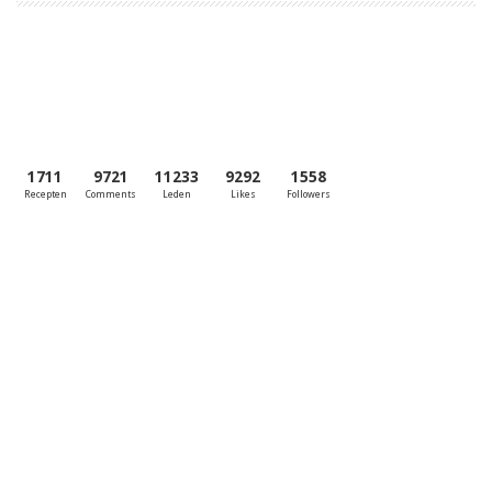
1711
9721
11233
9292
1558
Recepten
Comments
Leden
Likes
Followers