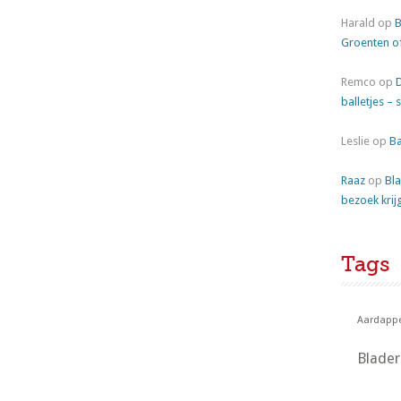
Harald
op
B
Groenten o
Remco
op
balletjes – 
Leslie
op
Ba
Raaz
op
Bla
bezoek krij
Tags
Aardappe
Blade