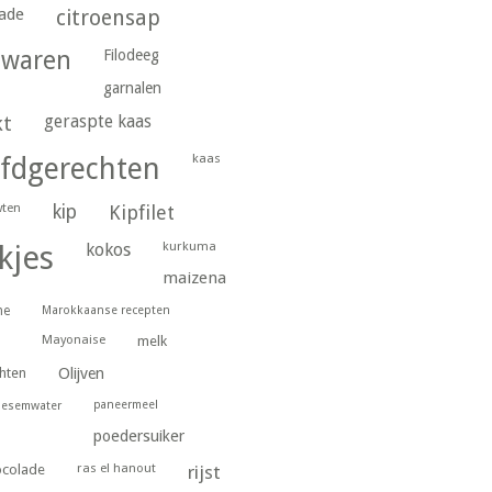
ade
citroensap
gwaren
Filodeeg
garnalen
geraspte kaas
kt
kaas
fdgerechten
wten
kip
Kipfilet
kurkuma
kjes
kokos
maizena
ne
Marokkaanse recepten
Mayonaise
melk
hten
Olijven
paneermeel
oesemwater
poedersuiker
ras el hanout
ocolade
rijst