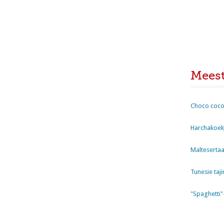
Mees
Choco coco
Harchakoekj
Maltesertaa
Tunesie taji
"Spaghetti