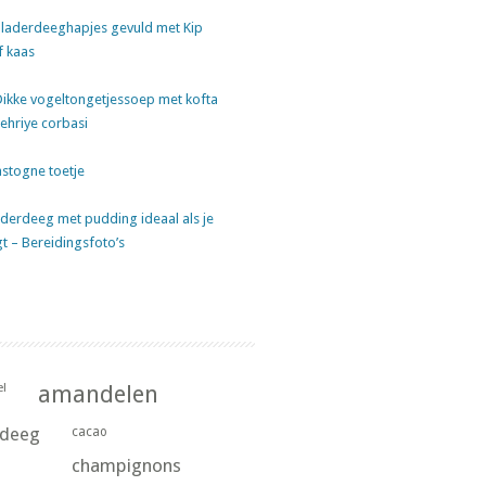
laderdeeghapjes gevuld met Kip
f kaas
Dikke vogeltongetjessoep met kofta
sehriye corbasi
stogne toetje
derdeeg met pudding ideaal als je
gt – Bereidingsfoto’s
l
amandelen
rdeeg
cacao
champignons