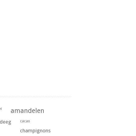
l
amandelen
rdeeg
cacao
champignons