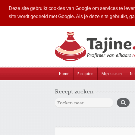
Deze site gebruikt cookies van Google om services te levere
site wordt gedeeld met Google. Als je deze site gebruikt, g
Home
Recepten
Mijn keuken
Ins
Recept zoeken