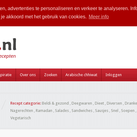
n, advertenties te personaliseren en verkeer te analyseren. Inf
a je akkoord met het gebruik van cookies.
Meer info
piratie
Over ons
Zoeken
Arabische chhiwat
Inloggen
Recept categorie:
Beldi & gezond
,
Deegwaren
,
Dieet
,
Diversen
,
Drank
Nagerechten
,
Ramadan
,
Salades
,
Sandwiches
,
Sausjes
,
Snel
,
Soepen
Vegetarisch