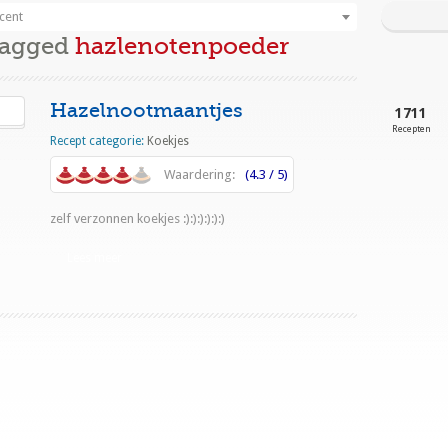
cent
Tagged
hazlenotenpoeder
Hazelnootmaantjes
1711
Recepten
Recept categorie:
Koekjes
Waardering:
(4.3 / 5)
zelf verzonnen koekjes :):):):):):)
Lees meer