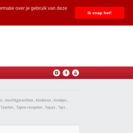
ormatie over je gebruik van deze
Ik snap het!
en
,
Hoofdgerechten
,
Kinderen
,
Koekjes
,
,
Taarten
,
Tajine recepten
,
Tapas
,
Tips
,