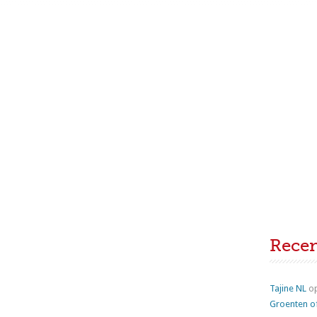
Rece
Tajine NL
o
Groenten o