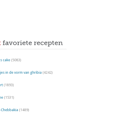
t
favoriete recepten
s cake
(5083)
es in de vorm van ghribia
(4242)
rt
(1893)
ne
(1531)
"-Chebbakia
(1489)