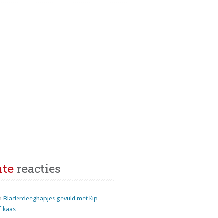
nte
reacties
p
Bladerdeeghapjes gevuld met Kip
f kaas