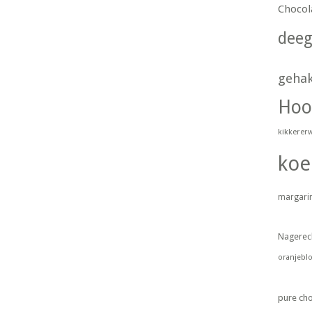
Chocol
dee
geha
Hoo
kikkerer
koe
margari
Nagerec
oranjebl
pure ch