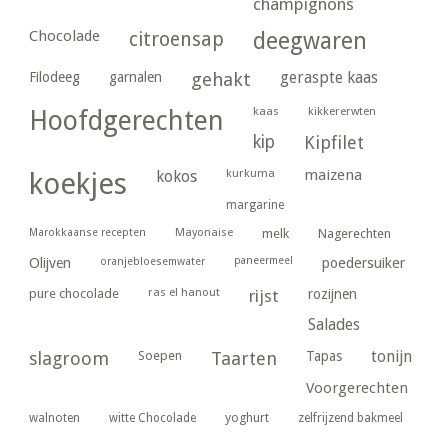
champignons
Chocolade
citroensap
deegwaren
geraspte kaas
Filodeeg
garnalen
gehakt
kaas
kikkererwten
Hoofdgerechten
kip
Kipfilet
kurkuma
maizena
koekjes
kokos
margarine
Marokkaanse recepten
Mayonaise
melk
Nagerechten
paneermeel
poedersuiker
Olijven
oranjebloesemwater
ras el hanout
pure chocolade
rijst
rozijnen
Salades
tonijn
slagroom
Soepen
Taarten
Tapas
Voorgerechten
yoghurt
walnoten
witte Chocolade
zelfrijzend bakmeel