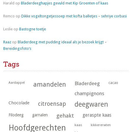
Harald
op
Bladerdeeghapjes gevuld met Kip Groenten of kaas
Remco
op
Dikke vogeltongetjessoep met kofta balletjes – sehriye corbasi
Leslie
op
Bastogne toetje
Raaz
op
Bladerdeeg met pudding ideaal als je bezoek krijgt –
Bereidingsfoto’s
Tags
Aardappel
amandelen
Bladerdeeg
cacao
champignons
Chocolade
citroensap
deegwaren
geraspte kaas
Filodeeg
garnalen
gehakt
kaas
kikkererwten
Hoofdgerechten