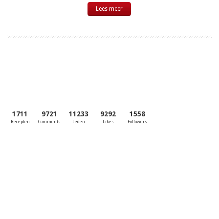
Lees meer
1711
9721
11233
9292
1558
Recepten
Comments
Leden
Likes
Followers