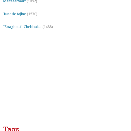
Maltesertaart
(1892)
Tunesie tajine
(1530)
"Spaghetti"-Chebbakia
(1488)
Tags