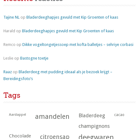
Tajine NL
op
Bladerdeeghapjes gevuld met Kip Groenten of kaas
Harald
op
Bladerdeeghapjes gevuld met Kip Groenten of kaas
Remco
op
Dikke vogeltongetjessoep met kofta balletjes – sehriye corbasi
Leslie
op
Bastogne toetje
Raaz
op
Bladerdeeg met pudding ideaal als je bezoek krijgt –
Bereidingsfoto’s
Tags
Aardappel
amandelen
Bladerdeeg
cacao
champignons
Chocolade
citroensap
deegwaren