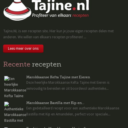
Tajine.NL is een recepten site. Hier kun je jouw eigen recepten delen met
anderen. We willen van elkaars recepten profiteren! ...
Lees meer over ons
Recente
recepten
Marokkaanse Kefta Tajine met Eieren
Deze heerlijke Marokkaanse Kefta Tajine met Eieren is
eenvoudig te bereiden en zit boordevol authentieke...
Marokkaanse Bastilla met Kip en...
Een gedetailleerd recept voor een authentieke Marokkaanse
Bastilla met Kip en Amandelen, perfect voor speciale...