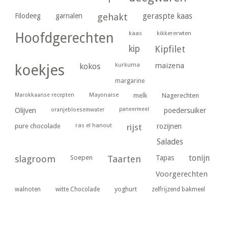
geraspte kaas
Filodeeg
garnalen
gehakt
kaas
kikkererwten
Hoofdgerechten
kip
Kipfilet
kurkuma
maizena
koekjes
kokos
margarine
Marokkaanse recepten
Mayonaise
melk
Nagerechten
paneermeel
poedersuiker
Olijven
oranjebloesemwater
ras el hanout
pure chocolade
rijst
rozijnen
Salades
tonijn
slagroom
Soepen
Taarten
Tapas
Voorgerechten
yoghurt
walnoten
witte Chocolade
zelfrijzend bakmeel