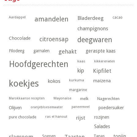
Aardappel
amandelen
Bladerdeeg
cacao
champignons
Chocolade
citroensap
deegwaren
geraspte kaas
Filodeeg
garnalen
gehakt
kaas
kikkererwten
Hoofdgerechten
kip
Kipfilet
kurkuma
maizena
koekjes
kokos
margarine
Marokkaanse recepten
Mayonaise
melk
Nagerechten
paneermeel
poedersuiker
Olijven
oranjebloesemwater
ras el hanout
pure chocolade
rijst
rozijnen
Salades
tonijn
slagroom
Soepen
Taarten
Tapas