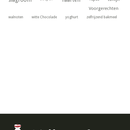
Voorgerechten
yoghurt
walnoten
witte Chocolade
zelfrijzend bakmeel