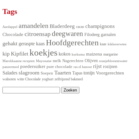
Tags
amandelen
Bladerdeeg
champignons
Aardappel
cacao
deegwaren
citroensap
Chocolade
Filodeeg
garnalen
Hoofdgerechten
gehakt
geraspte kaas
kaas
kikkererwten
koekjes
kip
Kipfilet
kokos
maizena
kurkuma
margarine
Olijven
melk
Nagerechten
Marokkaanse recepten
Mayonaise
oranjebloesemwater
rijst
poedersuiker
pure chocolade
rozijnen
ras el hanout
paneermeel
slagroom
Taarten
Salades
tonijn
Voorgerechten
Tapas
Soepen
walnoten
witte Chocolade
yoghurt
zelfrijzend bakmeel
Zoeken
naar: