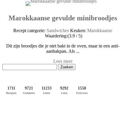
Marokkaanse gevulde minibroodjes
Recept categorie:
Sandwiches
Keuken:
Marokkaanse
Waardering:
(3.9 / 5)
Dit zijn broodjes die je niet bakt in de oven, maar in een anti-
aanbakpan. Als ...
Lees meer
Zoeken
naar:
1711
9721
11233
9292
1558
Recepten
Comments
Leden
Likes
Followers