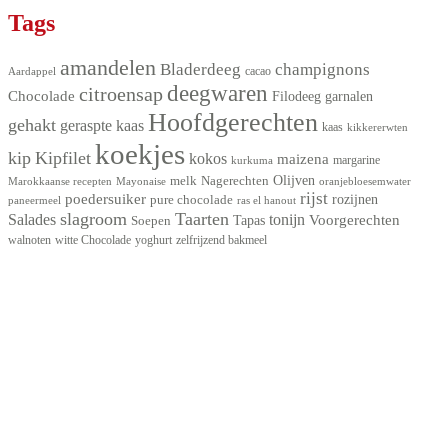
Tags
amandelen
Bladerdeeg
champignons
Aardappel
cacao
deegwaren
citroensap
Chocolade
Filodeeg
garnalen
Hoofdgerechten
gehakt
geraspte kaas
kaas
kikkererwten
koekjes
kip
Kipfilet
kokos
maizena
kurkuma
margarine
Olijven
melk
Nagerechten
Marokkaanse recepten
Mayonaise
oranjebloesemwater
rijst
poedersuiker
pure chocolade
rozijnen
ras el hanout
paneermeel
slagroom
Taarten
Salades
tonijn
Voorgerechten
Tapas
Soepen
walnoten
witte Chocolade
yoghurt
zelfrijzend bakmeel