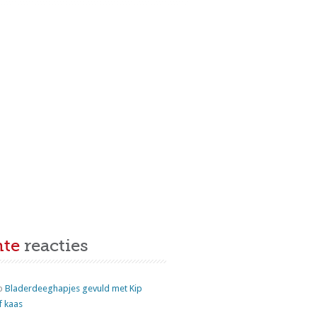
nte
reacties
p
Bladerdeeghapjes gevuld met Kip
f kaas