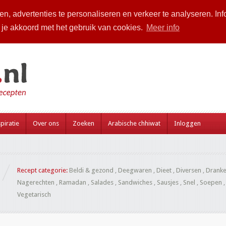
n, advertenties te personaliseren en verkeer te analyseren. Inf
a je akkoord met het gebruik van cookies.
Meer info
piratie
Over ons
Zoeken
Arabische chhiwat
Inloggen
Recept categorie:
Beldi & gezond
,
Deegwaren
,
Dieet
,
Diversen
,
Drank
Nagerechten
,
Ramadan
,
Salades
,
Sandwiches
,
Sausjes
,
Snel
,
Soepen
Vegetarisch