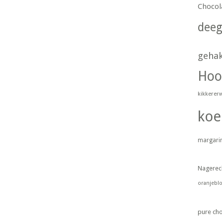
Chocol
dee
geha
Hoo
kikkerer
koe
margari
Nagerec
oranjebl
pure ch