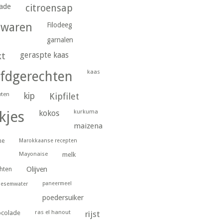
ade
citroensap
gwaren
Filodeeg
garnalen
geraspte kaas
kt
kaas
fdgerechten
wten
kip
Kipfilet
kurkuma
kjes
kokos
maizena
ne
Marokkaanse recepten
Mayonaise
melk
hten
Olijven
paneermeel
oesemwater
poedersuiker
ras el hanout
ocolade
rijst