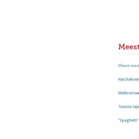
Mees
Choco coco
Harchakoekj
Maltesertaa
Tunesie taji
"Spaghetti