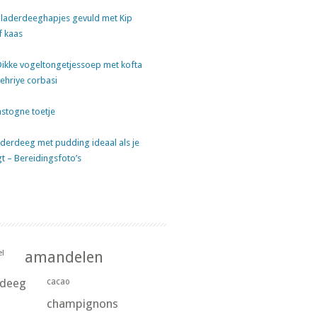
laderdeeghapjes gevuld met Kip
f kaas
Dikke vogeltongetjessoep met kofta
sehriye corbasi
stogne toetje
derdeeg met pudding ideaal als je
gt – Bereidingsfoto’s
l
amandelen
rdeeg
cacao
champignons