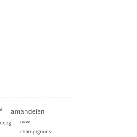
l
amandelen
rdeeg
cacao
champignons