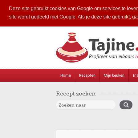
Deze site gebruikt cookies van Google om services te levere
site wordt gedeeld met Google. Als je deze site gebruikt, g
Home
Recepten
Mijn keuken
Ins
Recept zoeken