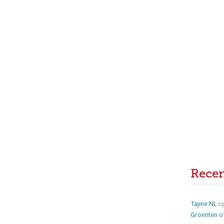
Rece
Tajine NL
o
Groenten o