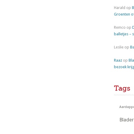
Harald
op
B
Groenten o
Remco
op
balletjes – 
Leslie
op
Ba
Raaz
op
Bla
bezoek krij
Tags
Aardappe
Blade