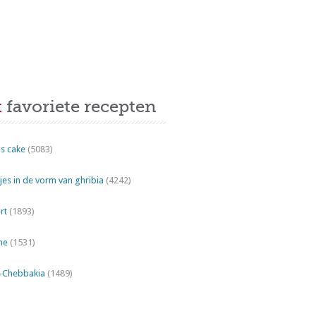
t
favoriete recepten
s cake
(5083)
es in de vorm van ghribia
(4242)
rt
(1893)
ne
(1531)
"-Chebbakia
(1489)