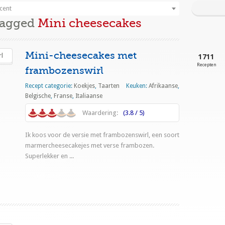
cent
Tagged
Mini cheesecakes
Mini-cheesecakes met
1711
Recepten
frambozenswirl
Recept categorie:
Koekjes
,
Taarten
Keuken:
Afrikaanse
,
Belgische
,
Franse
,
Italiaanse
Waardering:
(3.8 / 5)
Ik koos voor de versie met frambozenswirl, een soort
marmercheesecakejes met verse frambozen.
Superlekker en ...
Lees meer