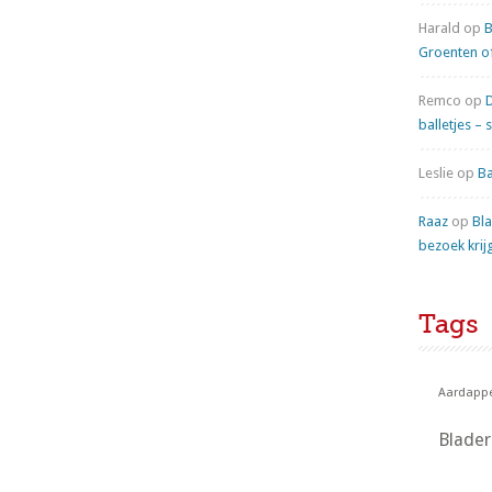
Harald
op
B
Groenten o
Remco
op
balletjes – 
Leslie
op
Ba
Raaz
op
Bla
bezoek krij
Tags
Aardappe
Blade