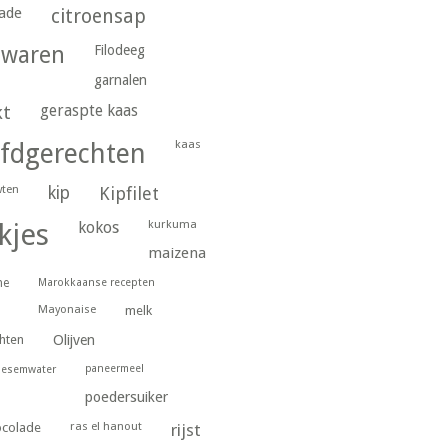
ade
citroensap
gwaren
Filodeeg
garnalen
geraspte kaas
kt
kaas
fdgerechten
wten
kip
Kipfilet
kurkuma
kjes
kokos
maizena
ne
Marokkaanse recepten
Mayonaise
melk
hten
Olijven
paneermeel
oesemwater
poedersuiker
ras el hanout
ocolade
rijst