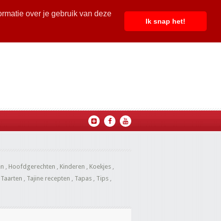
ormatie over je gebruik van deze
Ik snap het!
en
,
Hoofdgerechten
,
Kinderen
,
Koekjes
,
,
Taarten
,
Tajine recepten
,
Tapas
,
Tips
,