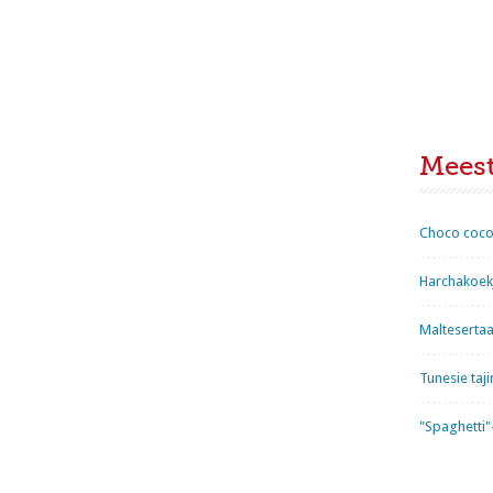
Mees
Choco coco
Harchakoekj
Maltesertaa
Tunesie taji
"Spaghetti