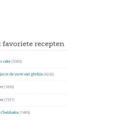
t
favoriete recepten
s cake
(5083)
es in de vorm van ghribia
(4242)
rt
(1893)
ne
(1531)
"-Chebbakia
(1489)