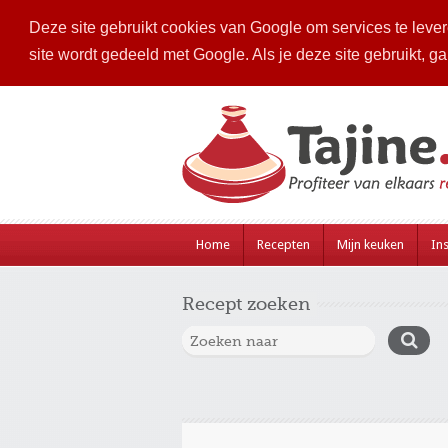
Deze site gebruikt cookies van Google om services te levere
site wordt gedeeld met Google. Als je deze site gebruikt, g
Home
Recepten
Mijn keuken
Ins
Recept zoeken