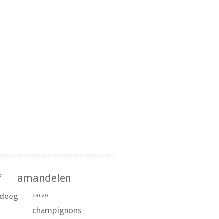
l
amandelen
rdeeg
cacao
champignons