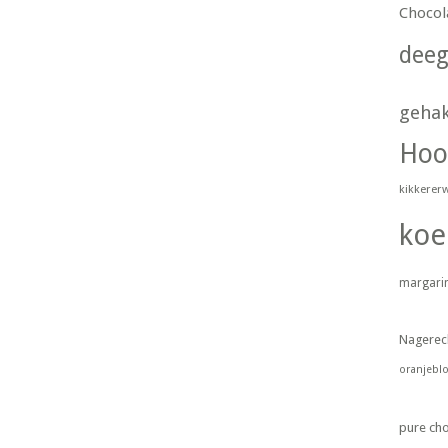
Chocol
dee
geha
Hoo
kikkerer
koe
margari
Nagerec
oranjebl
pure ch