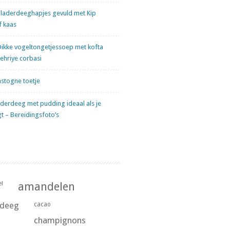
laderdeeghapjes gevuld met Kip
f kaas
Dikke vogeltongetjessoep met kofta
sehriye corbasi
stogne toetje
derdeeg met pudding ideaal als je
gt – Bereidingsfoto’s
l
amandelen
rdeeg
cacao
champignons