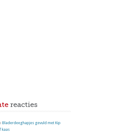
nte
reacties
p
Bladerdeeghapjes gevuld met Kip
f kaas