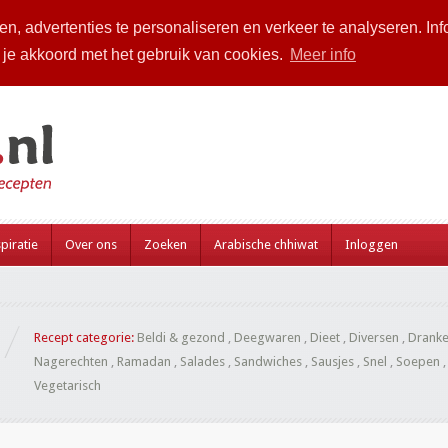
n, advertenties te personaliseren en verkeer te analyseren. Inf
a je akkoord met het gebruik van cookies.
Meer info
piratie
Over ons
Zoeken
Arabische chhiwat
Inloggen
Recept categorie:
Beldi & gezond
,
Deegwaren
,
Dieet
,
Diversen
,
Drank
Nagerechten
,
Ramadan
,
Salades
,
Sandwiches
,
Sausjes
,
Snel
,
Soepen
Vegetarisch