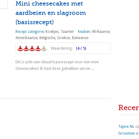
Mini cheesecakes met
aardbeien en slagroom
(basisrecept)
Recept categorie:
Koekjes
,
Taarten
Keuken:
Afrikaanse
,
Amerikaanse
,
Belgische
,
Griekse
,
Italiaanse
Waardering:
(4 / 5)
Dit is echt een ideaal basisrecept voor een mini
cheesecakes! Ik had deze gebakken versie ...
Lees meer
Rece
Tajine NL
o
Groenten o