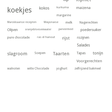
kurkuma
maizena
koekjes
kokos
margarine
Marokkaanse recepten
Mayonaise
melk
Nagerechten
paneermeel
poedersuiker
Olijven
oranjebloesemwater
ras el hanout
pure chocolade
rijst
rozijnen
Salades
tonijn
slagroom
Soepen
Taarten
Tapas
Voorgerechten
yoghurt
walnoten
witte Chocolade
zelfrijzend bakmeel