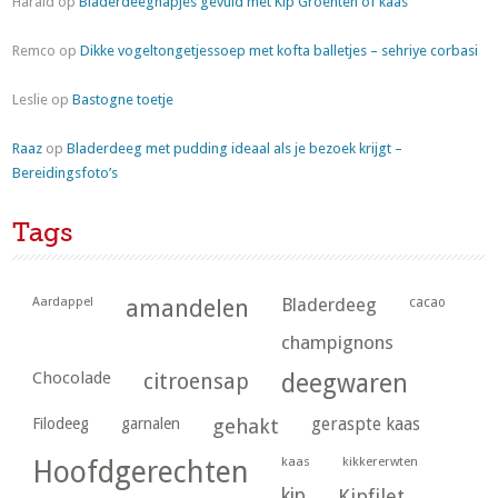
Harald
op
Bladerdeeghapjes gevuld met Kip Groenten of kaas
Remco
op
Dikke vogeltongetjessoep met kofta balletjes – sehriye corbasi
Leslie
op
Bastogne toetje
Raaz
op
Bladerdeeg met pudding ideaal als je bezoek krijgt –
Bereidingsfoto’s
Tags
Aardappel
amandelen
Bladerdeeg
cacao
champignons
Chocolade
citroensap
deegwaren
geraspte kaas
Filodeeg
garnalen
gehakt
kaas
kikkererwten
Hoofdgerechten
kip
Kipfilet