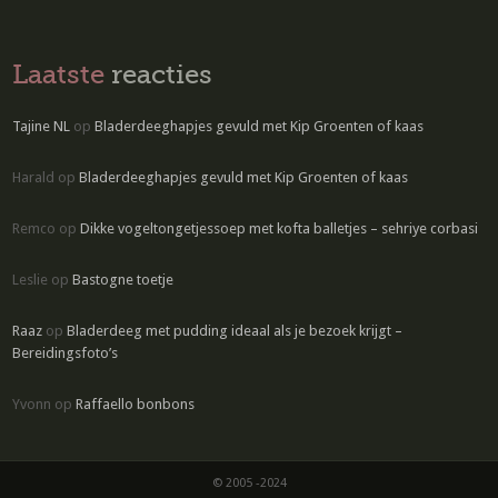
Laatste
reacties
Tajine NL
op
Bladerdeeghapjes gevuld met Kip Groenten of kaas
Harald
op
Bladerdeeghapjes gevuld met Kip Groenten of kaas
Remco
op
Dikke vogeltongetjessoep met kofta balletjes – sehriye corbasi
Leslie
op
Bastogne toetje
Raaz
op
Bladerdeeg met pudding ideaal als je bezoek krijgt –
Bereidingsfoto’s
Yvonn
op
Raffaello bonbons
© 2005 -2024