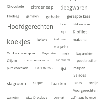
Chocolade
citroensap
deegwaren
geraspte kaas
Filodeeg
garnalen
gehakt
kaas
kikkererwten
Hoofdgerechten
kip
Kipfilet
kurkuma
maizena
koekjes
kokos
margarine
Marokkaanse recepten
Mayonaise
melk
Nagerechten
paneermeel
poedersuiker
Olijven
oranjebloesemwater
ras el hanout
pure chocolade
rijst
rozijnen
Salades
tonijn
slagroom
Soepen
Taarten
Tapas
Voorgerechten
yoghurt
walnoten
witte Chocolade
zelfrijzend bakmeel