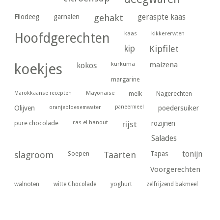
geraspte kaas
Filodeeg
garnalen
gehakt
kaas
kikkererwten
Hoofdgerechten
kip
Kipfilet
kurkuma
maizena
koekjes
kokos
margarine
Marokkaanse recepten
Mayonaise
melk
Nagerechten
paneermeel
poedersuiker
Olijven
oranjebloesemwater
ras el hanout
pure chocolade
rijst
rozijnen
Salades
tonijn
slagroom
Soepen
Taarten
Tapas
Voorgerechten
yoghurt
walnoten
witte Chocolade
zelfrijzend bakmeel