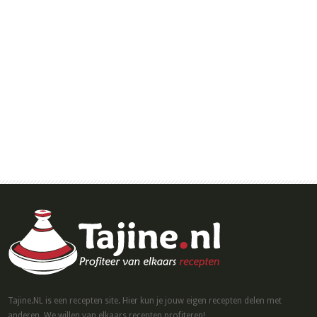
Tajine.NL is een recepten site. Hier kun je jouw eigen recepten delen met
anderen. We willen van elkaars recepten profiteren! ...