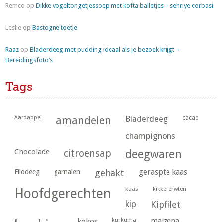
Remco
op
Dikke vogeltongetjessoep met kofta balletjes – sehriye corbasi
Leslie
op
Bastogne toetje
Raaz
op
Bladerdeeg met pudding ideaal als je bezoek krijgt –
Bereidingsfoto’s
Tags
Aardappel
amandelen
Bladerdeeg
cacao
champignons
Chocolade
citroensap
deegwaren
geraspte kaas
Filodeeg
garnalen
gehakt
kaas
kikkererwten
Hoofdgerechten
kip
Kipfilet
kurkuma
maizena
kokos