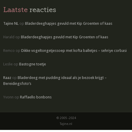
Laatste
reacties
Tajine NL
op
Bladerdeeghapjes gevuld met Kip Groenten of kaas
Harald
op
Bladerdeeghapjes gevuld met Kip Groenten of kaas
Remco
op
Dikke vogeltongetjessoep met kofta balletjes – sehriye corbasi
Leslie
op
Bastogne toetje
Raaz
op
Bladerdeeg met pudding ideaal als je bezoek krijgt –
Bereidingsfoto’s
Yvonn
op
Raffaello bonbons
© 2005 -2024
Tajine.nl