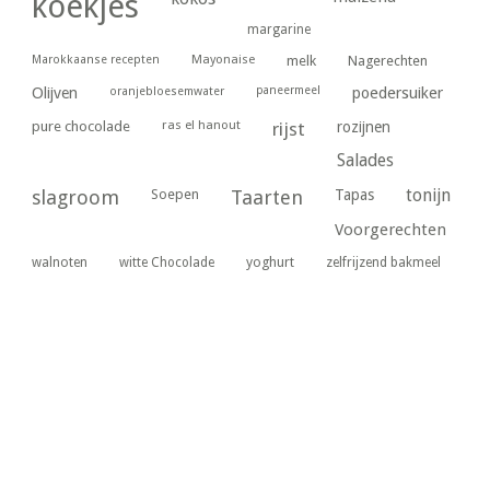
koekjes
margarine
Marokkaanse recepten
Mayonaise
melk
Nagerechten
paneermeel
poedersuiker
Olijven
oranjebloesemwater
ras el hanout
pure chocolade
rijst
rozijnen
Salades
tonijn
slagroom
Soepen
Taarten
Tapas
Voorgerechten
yoghurt
walnoten
witte Chocolade
zelfrijzend bakmeel