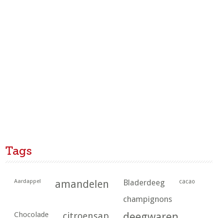
Tags
Aardappel
amandelen
Bladerdeeg
cacao
champignons
Chocolade
citroensap
deegwaren