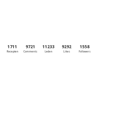
1711
9721
11233
9292
1558
Recepten
Comments
Leden
Likes
Followers