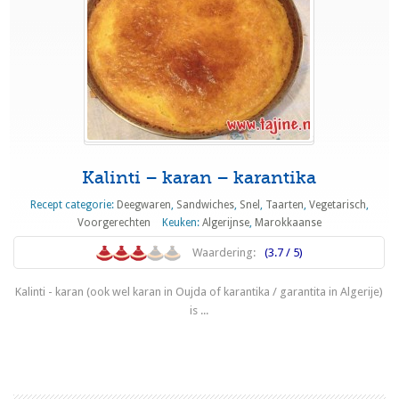
Kalinti – karan – karantika
Recept categorie:
Deegwaren
,
Sandwiches
,
Snel
,
Taarten
,
Vegetarisch
,
Voorgerechten
Keuken:
Algerijnse
,
Marokkaanse
Waardering:
(3.7 / 5)
Kalinti - karan (ook wel karan in Oujda of karantika / garantita in Algerije)
is ...
Lees meer