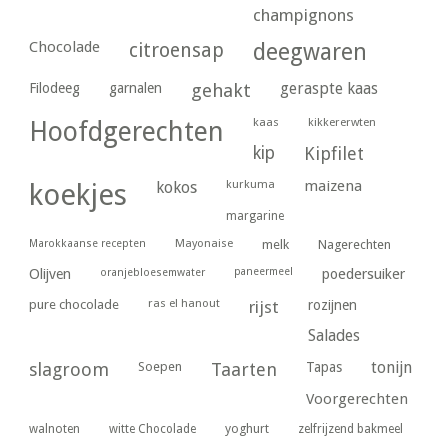
champignons
Chocolade
citroensap
deegwaren
geraspte kaas
Filodeeg
garnalen
gehakt
kaas
kikkererwten
Hoofdgerechten
kip
Kipfilet
kurkuma
maizena
koekjes
kokos
margarine
Marokkaanse recepten
Mayonaise
melk
Nagerechten
paneermeel
poedersuiker
Olijven
oranjebloesemwater
ras el hanout
pure chocolade
rijst
rozijnen
Salades
tonijn
slagroom
Soepen
Taarten
Tapas
Voorgerechten
yoghurt
walnoten
witte Chocolade
zelfrijzend bakmeel