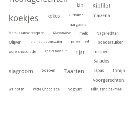
kip
Kipfilet
kurkuma
maizena
koekjes
kokos
margarine
Marokkaanse recepten
Mayonaise
melk
Nagerechten
paneermeel
poedersuiker
Olijven
oranjebloesemwater
ras el hanout
pure chocolade
rijst
rozijnen
Salades
tonijn
slagroom
Soepen
Taarten
Tapas
Voorgerechten
yoghurt
walnoten
witte Chocolade
zelfrijzend bakmeel