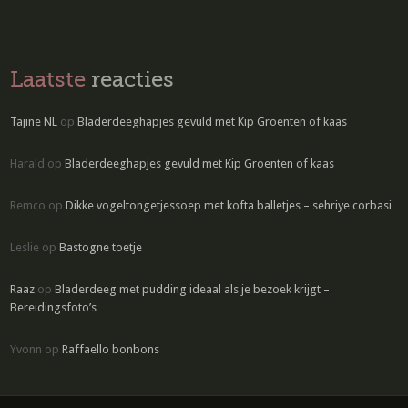
Laatste
reacties
Tajine NL
op
Bladerdeeghapjes gevuld met Kip Groenten of kaas
Harald
op
Bladerdeeghapjes gevuld met Kip Groenten of kaas
Remco
op
Dikke vogeltongetjessoep met kofta balletjes – sehriye corbasi
Leslie
op
Bastogne toetje
Raaz
op
Bladerdeeg met pudding ideaal als je bezoek krijgt –
Bereidingsfoto’s
Yvonn
op
Raffaello bonbons