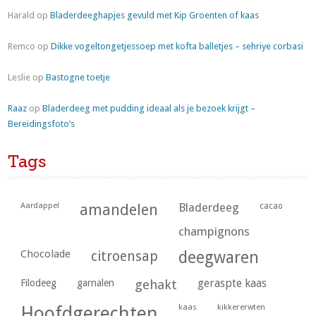
Harald
op
Bladerdeeghapjes gevuld met Kip Groenten of kaas
Remco
op
Dikke vogeltongetjessoep met kofta balletjes – sehriye corbasi
Leslie
op
Bastogne toetje
Raaz
op
Bladerdeeg met pudding ideaal als je bezoek krijgt –
Bereidingsfoto’s
Tags
Aardappel
amandelen
Bladerdeeg
cacao
champignons
Chocolade
citroensap
deegwaren
geraspte kaas
Filodeeg
garnalen
gehakt
kaas
kikkererwten
Hoofdgerechten