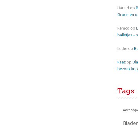
Harald
op
B
Groenten o
Remco
op
balletjes – 
Leslie
op
Ba
Raaz
op
Bla
bezoek krij
Tags
Aardappe
Blade