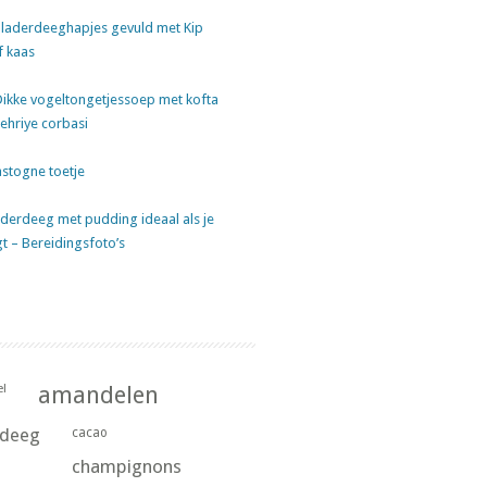
laderdeeghapjes gevuld met Kip
f kaas
Dikke vogeltongetjessoep met kofta
sehriye corbasi
stogne toetje
derdeeg met pudding ideaal als je
gt – Bereidingsfoto’s
l
amandelen
rdeeg
cacao
champignons