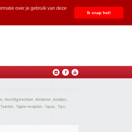
ormatie over je gebruik van deze
Ik snap het!
en
,
Hoofdgerechten
,
Kinderen
,
Koekjes
,
,
Taarten
,
Tajine recepten
,
Tapas
,
Tips
,