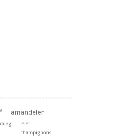
l
amandelen
rdeeg
cacao
champignons