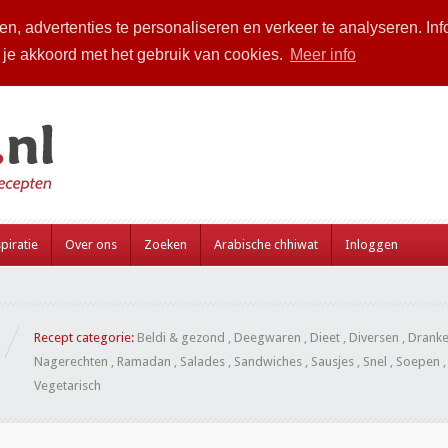
n, advertenties te personaliseren en verkeer te analyseren. Inf
a je akkoord met het gebruik van cookies.
Meer info
piratie
Over ons
Zoeken
Arabische chhiwat
Inloggen
Recept categorie:
Beldi & gezond
,
Deegwaren
,
Dieet
,
Diversen
,
Drank
Nagerechten
,
Ramadan
,
Salades
,
Sandwiches
,
Sausjes
,
Snel
,
Soepen
Vegetarisch