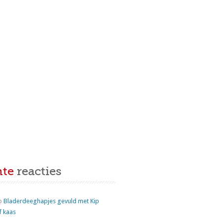
nte
reacties
p
Bladerdeeghapjes gevuld met Kip
f kaas