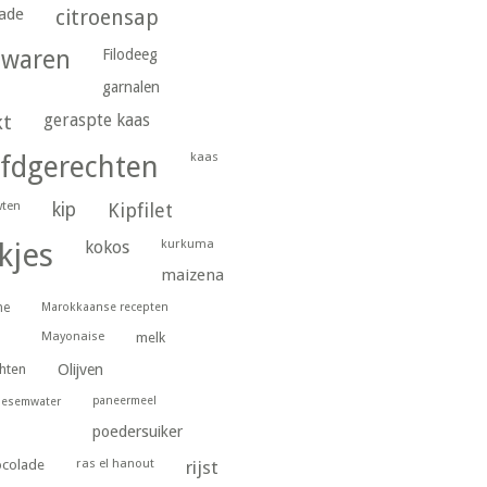
ade
citroensap
gwaren
Filodeeg
garnalen
geraspte kaas
kt
kaas
fdgerechten
wten
kip
Kipfilet
kurkuma
kjes
kokos
maizena
ne
Marokkaanse recepten
Mayonaise
melk
hten
Olijven
paneermeel
oesemwater
poedersuiker
ras el hanout
ocolade
rijst