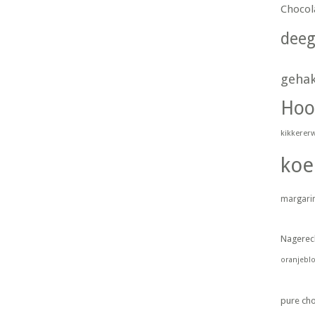
Chocol
dee
geha
Hoo
kikkerer
koe
margari
Nagerec
oranjebl
pure ch