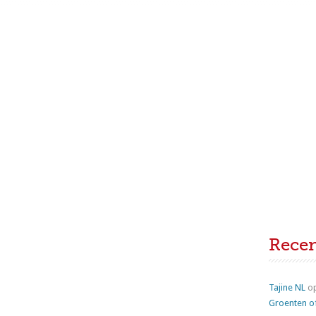
Rece
Tajine NL
o
Groenten o