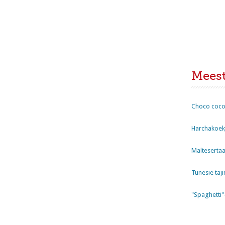
Mees
Choco coco
Harchakoekj
Maltesertaa
Tunesie taji
"Spaghetti