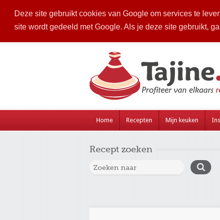
Deze site gebruikt cookies van Google om services te levere
site wordt gedeeld met Google. Als je deze site gebruikt, g
Home
Recepten
Mijn keuken
Ins
Recept zoeken