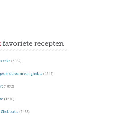
t
favoriete recepten
s cake
(5082)
es in de vorm van ghribia
(4241)
rt
(1892)
ne
(1530)
"-Chebbakia
(1488)