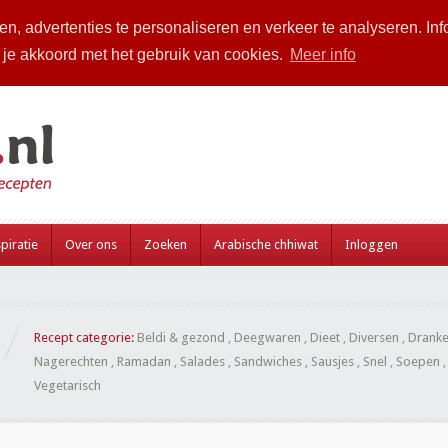
n, advertenties te personaliseren en verkeer te analyseren. Inf
a je akkoord met het gebruik van cookies.
Meer info
piratie
Over ons
Zoeken
Arabische chhiwat
Inloggen
Recept categorie:
Beldi & gezond
,
Deegwaren
,
Dieet
,
Diversen
,
Drank
Nagerechten
,
Ramadan
,
Salades
,
Sandwiches
,
Sausjes
,
Snel
,
Soepen
Vegetarisch