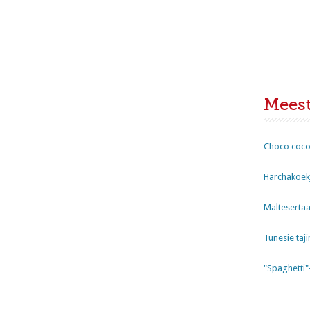
Mees
Choco coco
Harchakoekj
Maltesertaa
Tunesie taji
"Spaghetti