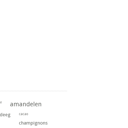
l
amandelen
rdeeg
cacao
champignons