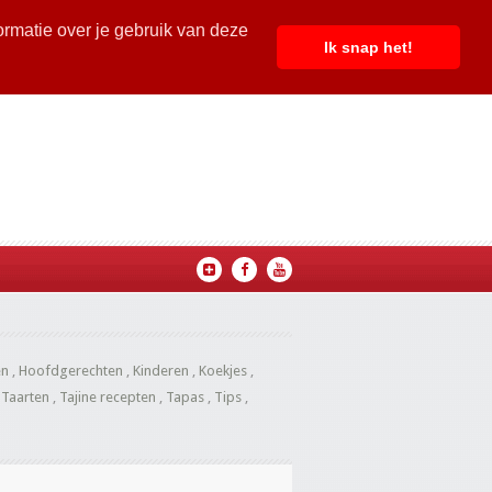
ormatie over je gebruik van deze
Ik snap het!
en
,
Hoofdgerechten
,
Kinderen
,
Koekjes
,
,
Taarten
,
Tajine recepten
,
Tapas
,
Tips
,