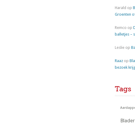
Harald
op
B
Groenten o
Remco
op
balletjes – 
Leslie
op
Ba
Raaz
op
Bla
bezoek krij
Tags
Aardappe
Blade