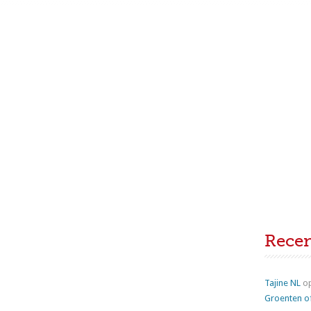
Rece
Tajine NL
o
Groenten o