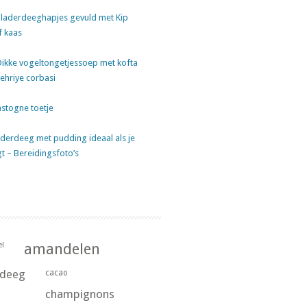
laderdeeghapjes gevuld met Kip
f kaas
Dikke vogeltongetjessoep met kofta
sehriye corbasi
stogne toetje
derdeeg met pudding ideaal als je
gt – Bereidingsfoto’s
l
amandelen
rdeeg
cacao
champignons