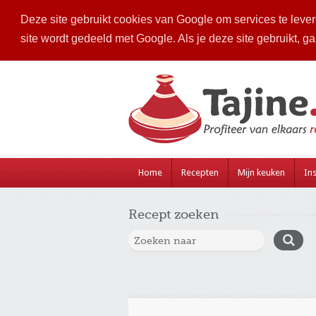
Deze site gebruikt cookies van Google om services te levere
site wordt gedeeld met Google. Als je deze site gebruikt, g
Home
Recepten
Mijn keuken
Ins
Recept zoeken