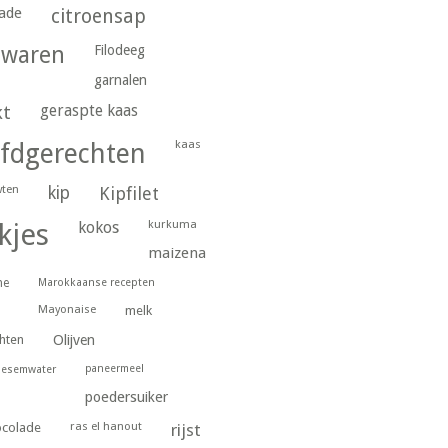
ade
citroensap
gwaren
Filodeeg
garnalen
geraspte kaas
kt
kaas
fdgerechten
wten
kip
Kipfilet
kurkuma
kjes
kokos
maizena
ne
Marokkaanse recepten
Mayonaise
melk
hten
Olijven
paneermeel
oesemwater
poedersuiker
ras el hanout
ocolade
rijst