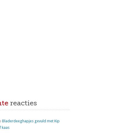
nte
reacties
p
Bladerdeeghapjes gevuld met Kip
f kaas