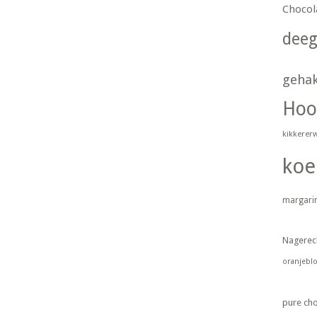
Chocol
dee
geha
Hoo
kikkerer
koe
margari
Nagerec
oranjebl
pure ch