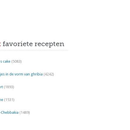
t
favoriete recepten
s cake
(5083)
es in de vorm van ghribia
(4242)
rt
(1893)
ne
(1531)
"-Chebbakia
(1489)