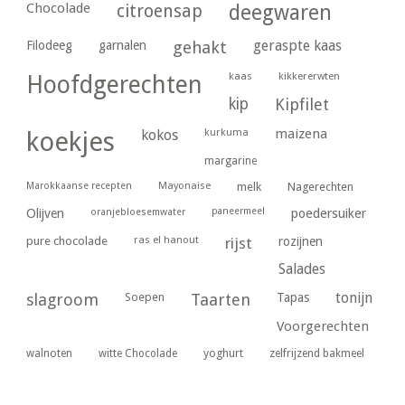
Chocolade
citroensap
deegwaren
geraspte kaas
Filodeeg
garnalen
gehakt
kaas
kikkererwten
Hoofdgerechten
kip
Kipfilet
kurkuma
maizena
koekjes
kokos
margarine
Marokkaanse recepten
Mayonaise
melk
Nagerechten
paneermeel
poedersuiker
Olijven
oranjebloesemwater
ras el hanout
pure chocolade
rijst
rozijnen
Salades
tonijn
slagroom
Soepen
Taarten
Tapas
Voorgerechten
yoghurt
walnoten
witte Chocolade
zelfrijzend bakmeel