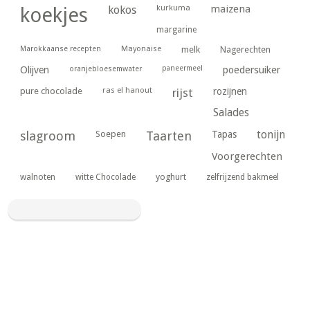
kurkuma
maizena
koekjes
kokos
margarine
Marokkaanse recepten
Mayonaise
melk
Nagerechten
paneermeel
poedersuiker
Olijven
oranjebloesemwater
ras el hanout
pure chocolade
rijst
rozijnen
Salades
tonijn
slagroom
Soepen
Taarten
Tapas
Voorgerechten
yoghurt
walnoten
witte Chocolade
zelfrijzend bakmeel