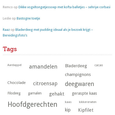
Remco
op
Dikke vogeltongetjessoep met kofta balletjes – sehriye corbasi
Leslie
op
Bastogne toetje
Raaz
op
Bladerdeeg met pudding ideaal als je bezoek krijgt –
Bereidingsfoto’s
Tags
Aardappel
amandelen
Bladerdeeg
cacao
champignons
Chocolade
citroensap
deegwaren
geraspte kaas
Filodeeg
garnalen
gehakt
kaas
kikkererwten
Hoofdgerechten
kip
Kipfilet