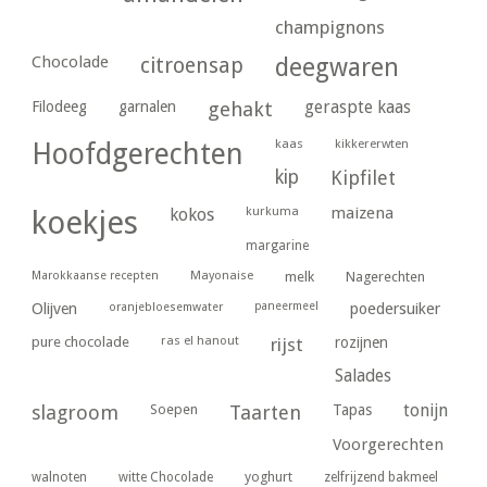
champignons
Chocolade
citroensap
deegwaren
geraspte kaas
Filodeeg
garnalen
gehakt
kaas
kikkererwten
Hoofdgerechten
kip
Kipfilet
kurkuma
maizena
koekjes
kokos
margarine
Marokkaanse recepten
Mayonaise
melk
Nagerechten
paneermeel
poedersuiker
Olijven
oranjebloesemwater
ras el hanout
pure chocolade
rijst
rozijnen
Salades
tonijn
slagroom
Soepen
Taarten
Tapas
Voorgerechten
yoghurt
walnoten
witte Chocolade
zelfrijzend bakmeel