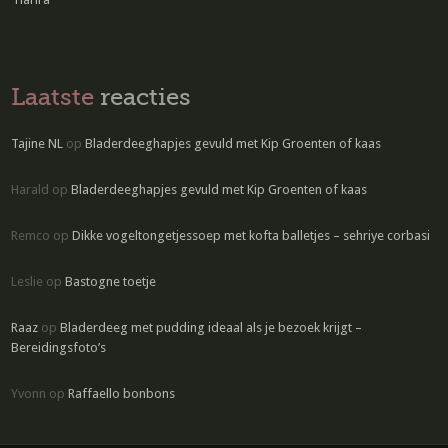
Laatste
reacties
Tajine NL
op
Bladerdeeghapjes gevuld met Kip Groenten of kaas
Harald
op
Bladerdeeghapjes gevuld met Kip Groenten of kaas
Remco
op
Dikke vogeltongetjessoep met kofta balletjes – sehriye corbasi
Leslie
op
Bastogne toetje
Raaz
op
Bladerdeeg met pudding ideaal als je bezoek krijgt –
Bereidingsfoto’s
Yvonn
op
Raffaello bonbons