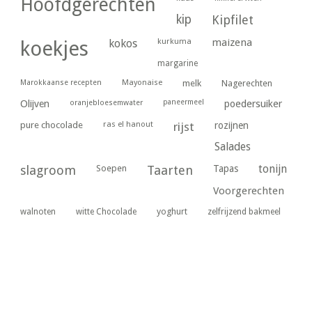
Hoofdgerechten
kip
Kipfilet
kurkuma
maizena
koekjes
kokos
margarine
Marokkaanse recepten
Mayonaise
melk
Nagerechten
paneermeel
poedersuiker
Olijven
oranjebloesemwater
ras el hanout
pure chocolade
rijst
rozijnen
Salades
tonijn
slagroom
Soepen
Taarten
Tapas
Voorgerechten
yoghurt
walnoten
witte Chocolade
zelfrijzend bakmeel