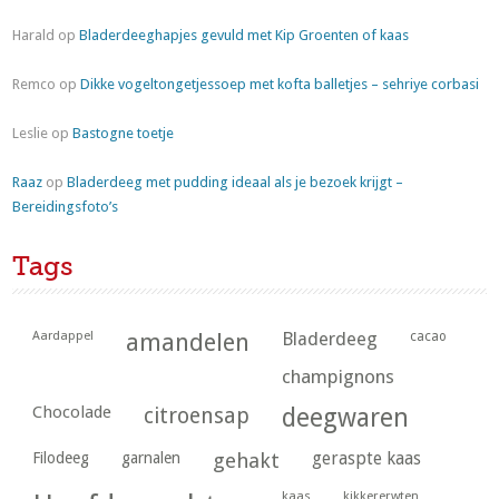
Harald
op
Bladerdeeghapjes gevuld met Kip Groenten of kaas
Remco
op
Dikke vogeltongetjessoep met kofta balletjes – sehriye corbasi
Leslie
op
Bastogne toetje
Raaz
op
Bladerdeeg met pudding ideaal als je bezoek krijgt –
Bereidingsfoto’s
Tags
Aardappel
amandelen
Bladerdeeg
cacao
champignons
Chocolade
citroensap
deegwaren
geraspte kaas
Filodeeg
garnalen
gehakt
kaas
kikkererwten