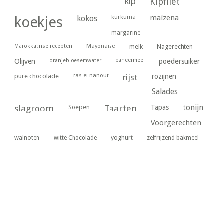
kip
Kipfilet
kurkuma
maizena
koekjes
kokos
margarine
Marokkaanse recepten
Mayonaise
melk
Nagerechten
paneermeel
poedersuiker
Olijven
oranjebloesemwater
ras el hanout
pure chocolade
rijst
rozijnen
Salades
tonijn
slagroom
Soepen
Taarten
Tapas
Voorgerechten
yoghurt
walnoten
witte Chocolade
zelfrijzend bakmeel