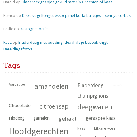
Harald
op
Bladerdeeghapjes gevuld met Kip Groenten of kaas
Remco
op
Dikke vogeltongetjessoep met kofta balletjes – sehriye corbasi
Leslie
op
Bastogne toetje
Raaz
op
Bladerdeeg met pudding ideaal als je bezoek krijgt –
Bereidingsfoto’s
Tags
Aardappel
amandelen
Bladerdeeg
cacao
champignons
Chocolade
citroensap
deegwaren
geraspte kaas
Filodeeg
garnalen
gehakt
kaas
kikkererwten
Hoofdgerechten