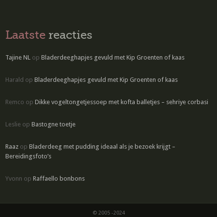
Laatste
reacties
Tajine NL
op
Bladerdeeghapjes gevuld met Kip Groenten of kaas
Harald
op
Bladerdeeghapjes gevuld met Kip Groenten of kaas
Remco
op
Dikke vogeltongetjessoep met kofta balletjes – sehriye corbasi
Leslie
op
Bastogne toetje
Raaz
op
Bladerdeeg met pudding ideaal als je bezoek krijgt –
Bereidingsfoto’s
Yvonn
op
Raffaello bonbons
© 2005 -2024