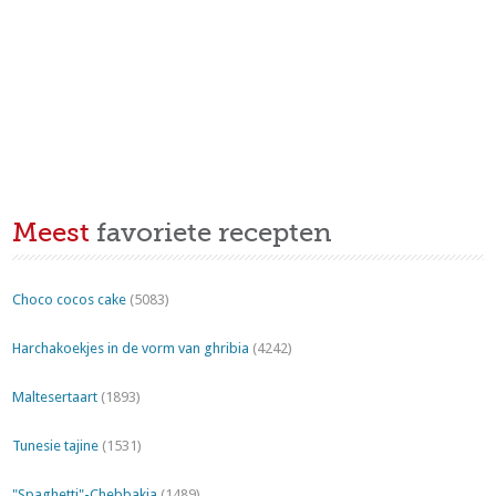
Meest
favoriete recepten
Choco cocos cake
(5083)
Harchakoekjes in de vorm van ghribia
(4242)
Maltesertaart
(1893)
Tunesie tajine
(1531)
"Spaghetti"-Chebbakia
(1489)