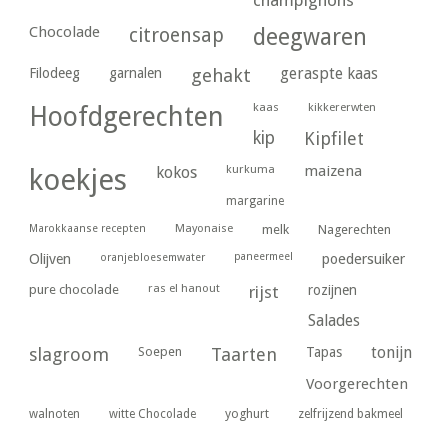
champignons
Chocolade
citroensap
deegwaren
geraspte kaas
Filodeeg
garnalen
gehakt
kaas
kikkererwten
Hoofdgerechten
kip
Kipfilet
kurkuma
maizena
koekjes
kokos
margarine
Marokkaanse recepten
Mayonaise
melk
Nagerechten
paneermeel
poedersuiker
Olijven
oranjebloesemwater
ras el hanout
pure chocolade
rijst
rozijnen
Salades
tonijn
slagroom
Soepen
Taarten
Tapas
Voorgerechten
yoghurt
walnoten
witte Chocolade
zelfrijzend bakmeel